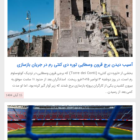
آسیب دیدن برج قرون وسطایی توره دی کنتی رم در جریان بازسازی
بخشی از «توره دی کنتی» (Torre dei Conti) که برجی قرون وسطایی در نزدیک کولوسئوم
رم است، در روز دوشنبه 3 نوامبر 2025 فرو ریخت. امدادگران بعد از حدود 11 ساعت موفق به
بیرون کشیدن یکی از کارگران پروژه بازسازی برج شدند که زیر آوار گیر کرده بود، اما او مدت
کمی بعد از رسیدن...
15 آبان 1404