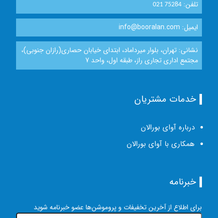
تلفن:
021 75284
ایمیل: info@booralan.com
نشانی: تهران، بلوار میرداماد، ابتدای خیابان حصاری(رازان جنوبی)،
مجتمع اداری تجاری راز، طبقه اول، واحد 7
خدمات مشتریان
درباره آوای بورالان
همکاری با آوای بورالان
خبرنامه
برای اطلاع از آخرین تخفیفات و پروموشن‌ها عضو خبرنامه شوید