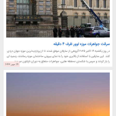
سرقت جواهرات موزه لوور ظرف 4 دقیقه
در روز یکشنبه 19 اکتبر 2025 گروهی از سارقان موفق شدند تا از پربازدیدترین موزه جهان دزدی
کنند. این سارقین با استفاده از بالابری خود را به نمای بیرونی ساختمان موزه رساندند، پنجره ای
را باز کردند و سپس با شکستن محفظه هایی، جواهرات متعلق به دوران ناپلئون موجود...
28 مهر 1404