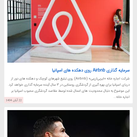
سرمایه گذاری Airbnb روی دهکده های اسپانیا
شرکت اجاره خانه «ایربی‌ان‌بی» (Airbnb) روی تبلیغ شهرهای کوچک و دهکده های دور از
دریای اسپانیا برای بهره گیری از گردشگری روستایی در 3 سال آینده سرمایه گذاری خواهد کرد.
این موضوع به دنبال محدودیت های اعمال شده توسط مقاصد گردشگری محبوب اسپانیا بر
اجاره خانه...
22 آبان 1404