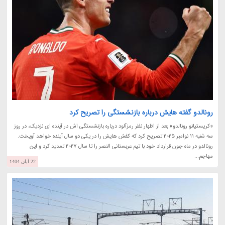
رونالدو گفته هایش درباره بازنشستگی را تصریح کرد
«کریستیانو رونالدو» بعد از اظهار نظر رمزآلود درباره بازنشستگی اش در آینده ای نزدیک، در روز
سه شنبه 11 نوامبر 2025 تصریح کرد که کفش هایش را در یکی دو سال آینده خواهد آویخت.
رونالدو در ماه جون قرارداد خود با تیم عربستانی النصر را تا سال 2027 تمدید کرد و این
مهاجم...
22 آبان 1404