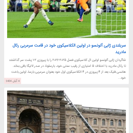
سربلندی ژابی آلونسو در اولین الکلاسیکوی خود در قامت سرمربی رئال
مادرید
شاگردان ژابی آلونسو اولین ال کلاسیکوی فصل 2025-2026 را با پیروزی 2-1 پشت سر گذاشتند
تا رئال مادرید با اختلاف 5 امتیازی از رقیب سنتی خود، بارسلونا، در صدر لالیگا باقی بماند.
هانسی فلیک بعد از 4 پیروزی در 4 الکلاسیکوی اول خود بعنوان سرمربی بارسا، اولین باخت
خود...
4 آبان 1404