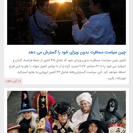
چین سیاست مسافرت بدون ویزای خود را گسترش می دهد
کشور چین سیاست مسافرت بدون ویزای خود که شامل 45 کشور از جمله فرانسه، آلمان و
اسپانیا می شود را تا 31 دسامبر 2026 تمدید کرده و از 10 نوامبر کشور سوئد را هم به این طرح
اضافه خواهد کرد. این سیاست گسترش‌یافته شامل 32 کشور اروپایی به علاوه استرالیا،
نیوزیلند، ژاپن،...
12 آبان 1404