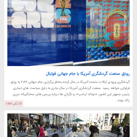
رونق صنعت گردشگری آمریکا با جام جهانی فوتبال
گردشگری ورودی ایالات متحده آمریکا در سال آینده بخاطر برگزاری جام جهانی 2026 به رونق
فراوانی خواهد رسید. صنعت گردشگری آمریکا در سال جاری به دلیل سیاست های تجاری
رئیس جمهور این کشور، «دونالد ترامپ»، و نگرانی ها درباره بررسی های سختگیرانه مرزی
راکد بوده...
29 آبان 1404