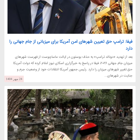
فیفا: ترامپ حق تعیین شهرهای امن آمریکا برای میزبانی از جام جهانی را
دارد
بعد از تهدید «دونالد ترامپ» به حذف بوستون در ایالت ماساچوست از فهرست شهرهای
میزبان جام جهانی 2026، فیفا در پاسخ به خبرگزاری اسکای نیوز اعلام کرده که دولت آمریکا
حق تغییر شهرهای میزبان را دارد. رئیس جمهور آمریکا انتقادات خود از وضعیت جرم و
جنایت در شهرهای...
24 مهر 1404