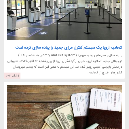
اتحادیه اروپا یک سیستم کنترل مرزی جدید را پیاده سازی کرده است
با راه اندازی «سیستم ورود و خروج» (entry and exit system یا به اختصار EES)
دیجیتالی جدید اتحادیه اروپا، خیلی از گردشگران اروپا از روز یکشنبه 26 اکتبر 2025 با تغییراتی
در بخش بازرسی امنیتی روبرو شده اند. این سیستم به معنی این است که بیشتر شهروندان
کشورهای خارج از اتحادیه...
8 آبان 1404