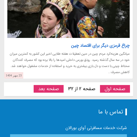
چراغ قرمزی دیگر برای اقتصاد چین
میانگین هزینه‌کرد مردم چین در حین تعطیلات هفته طلایی اخیر این کشور به کمترین میزان
خود در سه سال گذشته رسید. رونق بورس داخلی امیدها را بالا برده بود که مصرف کنندگان
محتاط چینی با دست و دل بازی بیشتری به خرید و استفاده از خدمات مشغول خواهند شد.
کاهش مصرف...
23 مهر 1404
صفحه اول
صفحه 2 از 32
صفحه بعد
تماس با ما
شرکت خدمات مسافرتی آوای بورالان