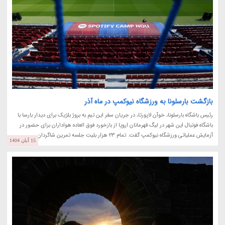
بازگشت بارسلونا به ورزشگاه نیوکمپ در ماه آذر
رئیس باشگاه بارسلونا، خوآن لاپورتا، در جریان سفر این تیم به بروژ بلژیک برای دیدار بارسا با
باشگاه فوتبال این شهر در لیگ قهرمانان اروپا از بازخورد فوق العاده هواداران برای حضور در
آزمایش عملیاتی ورزشگاه نیوکمپ گفت. تمام 23 هزار بلیت جلسه تمرین شاگردان...
15 آبان 1404