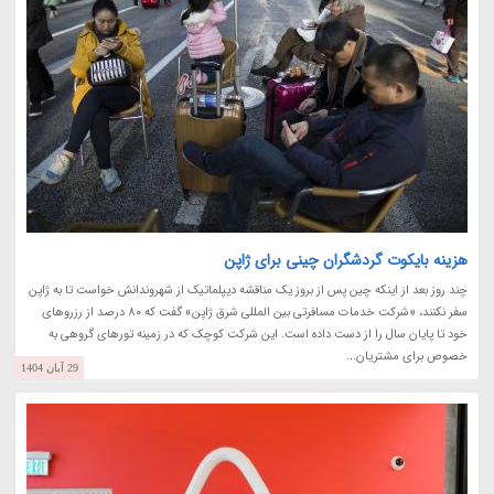
هزینه بایکوت گردشگران چینی برای ژاپن
چند روز بعد از اینکه چین پس از بروز یک مناقشه دیپلماتیک از شهروندانش خواست تا به ژاپن
سفر نکنند، «شرکت خدمات مسافرتی بین المللی شرق ژاپن» گفت که 80 درصد از رزروهای
خود تا پایان سال را از دست داده است. این شرکت کوچک که در زمینه تورهای گروهی به
خصوص برای مشتریان...
29 آبان 1404