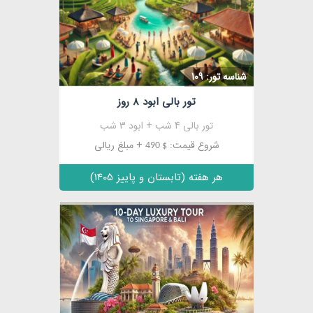
شناسه تور: 109
تور بالی ابود 8 روز
تور بالی 4 شب + ابود 3 شب
شروع قیمت:
+ مبلغ ریالی
$ 490
هر هفته (تابستان و پاییز 1405)