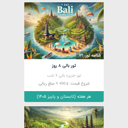
شناسه تور: 121
تور بالی 8 روز
تور جزیره بالی 7 شب
شروع قیمت:
+ مبلغ ریالی
$ 450
هر هفته (تابستان و پاییز 1405)