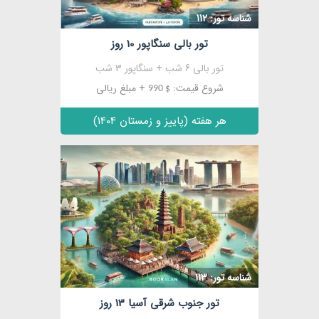
شناسه تور: 112
تور بالی سنگاپور 10 روز
تور بالی 6 شب + سنگاپور 3 شب
شروع قیمت:
+ مبلغ ریالی
$ 990
هر هفته (پاییز و زمستان 1404)
شناسه تور: 113
تور جنوب شرقی آسیا 13 روز