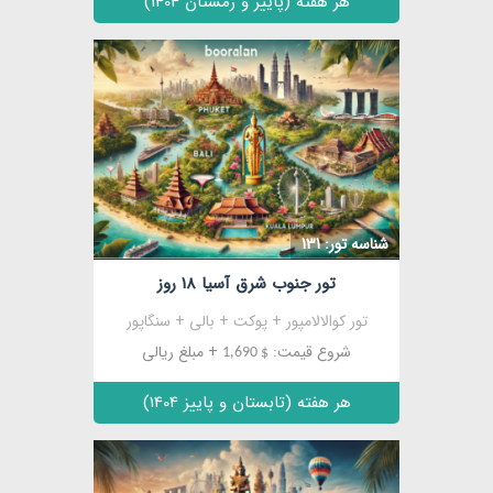
هر هفته (پاییز و زمستان 1404)
شناسه تور: 131
تور جنوب شرق آسیا 18 روز
تور کوالالامپور + پوکت + بالی + سنگاپور
شروع قیمت:
+ مبلغ ریالی
$ 1,690
هر هفته (تابستان و پاییز 1404)