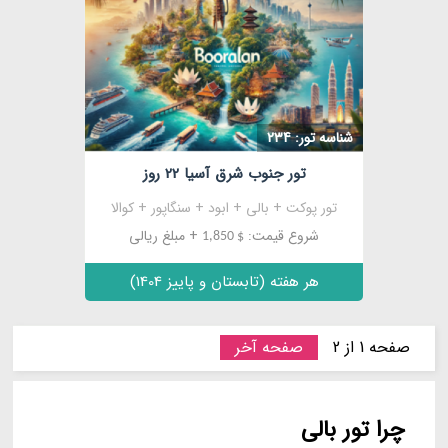
شناسه تور: 234
تور جنوب شرق آسیا 22 روز
تور پوکت + بالی + ابود + سنگاپور + کوالا
شروع قیمت:
+ مبلغ ریالی
$ 1,850
هر هفته (تابستان و پاییز 1404)
صفحه 1 از 2
صفحه آخر
چرا تور بالی