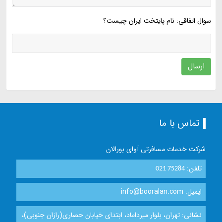
سوال اتفاقی: نام پایتخت ایران چیست؟
ارسال
تماس با ما
شرکت خدمات مسافرتی آوای بورالان
تلفن:
021 75284
ایمیل: info@booralan.com
نشانی: تهران، بلوار میرداماد، ابتدای خیابان حصاری(رازان جنوبی)،