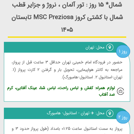
شمال* 15 روز : تور آلمان ، نروژ و جزایر قطب
شمال با کشتی کروز MSC Preziosa تابستان
۱۴۰۵
محل: تهران
روز 1
حضور در فرودگاه امام خمینی تهران حداقل 3 ساعت قبل از پرواز،
مراجعه به کانتر هواپیمایی، تحویل بار و گرفتن 2 کارت پرواز (1.
تهران-استانبول 2. استانبول-هامبورگ).
لوازم همراه: کفش و لباس راحت، لباس شنا، عینک آفتابی، کرم
ضد آفتاب
محل: ✈️ تهران - استانبول- هامبورگ
روز 2
پرواز به سمت استانبول ساعت 01:25 بامداد (طول پرواز حدود 3 و