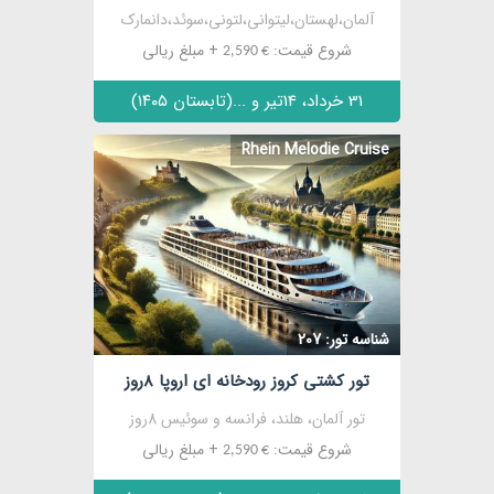
آلمان،لهستان،لیتوانی،لتونی،سوئد،دانمارک
شروع قیمت:
+ مبلغ ریالی
€ 2,590
31 خرداد، 14تیر و ...(تابستان ۱۴۰۵)
Rhein Melodie Cruise
مشاهده
شناسه تور: 207
تور کشتی کروز رودخانه ای اروپا 8روز
تور آلمان، هلند، فرانسه و سوئیس 8روز
شروع قیمت:
+ مبلغ ریالی
€ 2,590