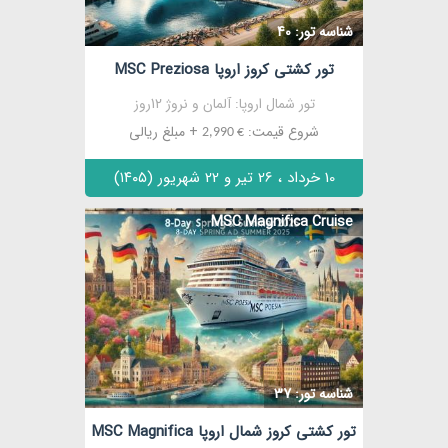
شناسه تور: 40
تور کشتی کروز اروپا MSC Preziosa
تور شمال اروپا: آلمان و نروژ 12روز
شروع قیمت:
+ مبلغ ریالی
€ 2,990
10 خرداد ، 26 تیر و 22 شهریور (۱۴۰۵)
MSC Magnifica Cruise
مشاهده
شناسه تور: 37
تور کشتی کروز شمال اروپا MSC Magnifica