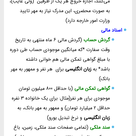
می‌کنند، اجازه خروج هر یک از طرفین (ولی غایب)،
به صورت محضری، این مدرک نیاز به مهر تایید
وزارت امور خارجه دارد)
اسناد مالی
گردش حساب
(گردش مالی 6 ماه منتهی به تاریخ
وقت سفارت *که میانگین موجودی حساب طی دوره
با مبلغ گواهی تمکن مالی هم خوانی داشته
باشد* به
زبان انگلیسی
برای هر نفر و ممهور به مهر
بانک)
گواهی تمکن مالی
(با حداقل 800 میلیون تومان
موجودی برای هر نفر(مثال: برای یک خانواده 3 نفره
حداقل 2 میلیارد تومان) و ممهور به مهر بانک، به
زبان انگلیسی
و نرخ تبدیل یورو)
سند ملکی
(تمامی صفحات سند ملکی، زمین، باغ