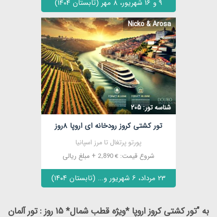
9 و 16 شهریور، 8 مهر (تابستان 1404)
Nicko & Arosa
مشاهده
شناسه تور: 205
تور کشتی کروز رودخانه ای اروپا 8روز
پورتو پرتغال تا مرز اسپانیا
شروع قیمت:
+ مبلغ ریالی
€ 2,890
23 مرداد، 6 شهریور و... (تابستان ۱۴۰۴)
به "تور کشتی کروز اروپا *ویژه قطب شمال* 15 روز : تور آلمان