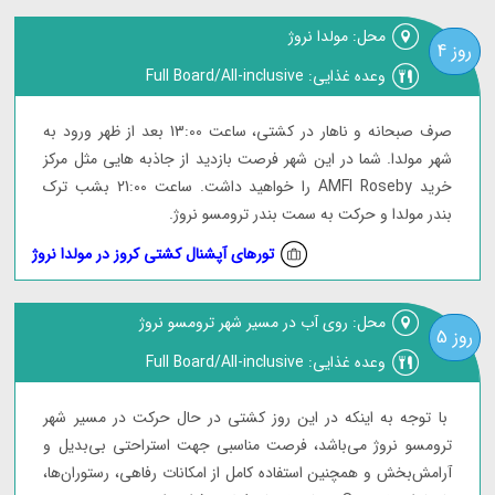
محل: مولدا نروژ
روز 4
وعده غذایی: Full Board/All-inclusive
صرف صبحانه و ناهار در کشتی، ساعت 13:00 بعد از ظهر ورود به
شهر مولدا. شما در این شهر فرصت بازدید از جاذبه هایی مثل مرکز
خرید AMFI Roseby را خواهید داشت. ساعت 21:00 بشب ترک
بندر مولدا و حرکت به سمت بندر ترومسو نروژ.
تورهای آپشنال کشتی کروز در مولدا نروژ
محل: روی آب در مسیر شهر ترومسو نروژ
روز 5
وعده غذایی: Full Board/All-inclusive
با توجه به اینکه در این روز کشتی در حال حرکت در مسیر شهر
ترومسو نروژ می‌باشد، فرصت مناسبی جهت استراحتی بی‌بدیل و
آرامش‌بخش و همچنین استفاده کامل از امکانات رفاهی، رستوران‌ها،