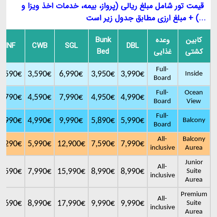
قیمت تور شامل مبلغ ریالی (پرواز، بیمه، خدمات اخذ ویزا و
...) + مبلغ ارزی مطابق جدول زیر است
کابین
وعده
Bunk
INF
CWB
SGL
DBL
کشتی
غذایی
Bed
Full-
1,590€
3,590€
6,990€
3,950€
3,990€
Inside
Board
Full-
Ocean
1,790€
4,590€
7,990€
4,950€
4,990€
Board
View
Full-
1,990€
4,990€
9,990€
5,890€
5,990€
Balcony
Board
All-
Balcony
2,290€
5,990€
12,900€
7,590€
7,990€
inclusive
Aurea
Junior
All-
2,590€
7,990€
15,990€
8,990€
8,990€
Suite
inclusive
Aurea
Premium
All-
2,690€
8,990€
17,990€
9,990€
9,990€
Suite
inclusive
Aurea