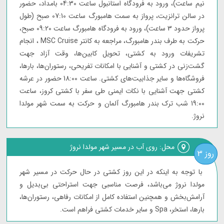
نیم ساعت)، ورود به فرودگاه استانبول ساعت 04:30 بامداد، حضور
در سالن ترانزیت، پرواز به سمت هامبورگ ساعت 07:10 صبح (طول
پرواز حدود 3 ساعت)، ورود به فرودگاه هامبورگ ساعت 09:20 صبح،
حرکت به طرف بندر هامبورگ، مراجعه به کانتر MSC Cruise ، انجام
تشریفات ورود به کشتی، تحویل کابین‌ها، وقت آزاد جهت
گشت‌زنی در کشتی و آشنایی با امکانات تفریحی، رستوران‌ها، بارها،
فروشگاه‌ها و سایر جذابیت‌های کشتی. ساعت 18:00 حضور در عرشه
کشتی جهت آشنایی با نکات ایمنی طی سفر با کشتی کروز، ساعت
19:00 شب ترک بندر هامبورگ آلمان و حرکت به سمت شهر مولدا
نروژ.
محل: روی آب در مسیر شهر مولدا نروژ
روز 3
با توجه به اینکه در این روز کشتی در حال حرکت در مسیر شهر
مولدا نروژ می‌باشد، فرصت مناسبی جهت استراحتی بی‌بدیل و
آرامش‌بخش و همچنین استفاده کامل از امکانات رفاهی، رستوران‌ها،
بارها، استخر، Spa و سایر خدمات کشتی فراهم است.