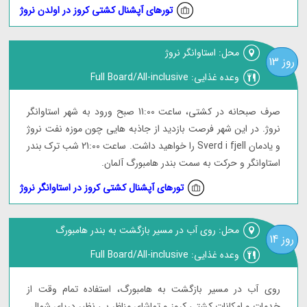
تورهای آپشنال کشتی کروز در اولدن نروژ
محل: استاوانگر نروژ
روز 13
وعده غذایی: Full Board/All-inclusive
صرف صبحانه در کشتی، ساعت 11:00 صبح ورود به شهر استاوانگر
نروژ. در این شهر فرصت بازدید از جاذبه هایی چون موزه نفت نروژ
و یادمان Sverd i fjell را خواهید داشت. ساعت 21:00 شب ترک بندر
استاوانگر و حرکت به سمت بندر هامبورگ آلمان.
تورهای آپشنال کشتی کروز در استاوانگر نروژ
محل: روی آب در مسیر بازگشت به بندر هامبورگ
روز 14
وعده غذایی: Full Board/All-inclusive
روی آب در مسیر بازگشت به هامبورگ، استفاده تمام وقت از
خدمات و امکانات کشتی کروز و تماشای مناظر بی نظیر دریای شمال.