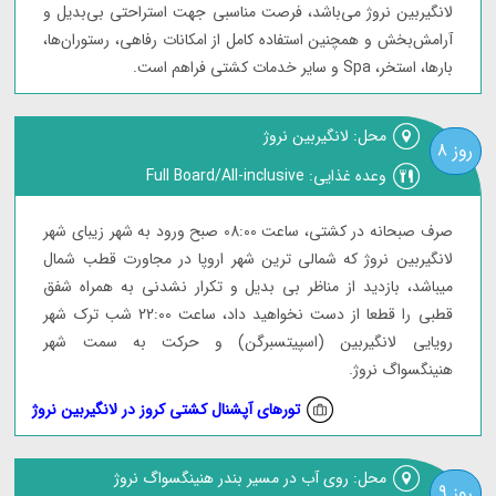
لانگیربین نروژ می‌باشد، فرصت مناسبی جهت استراحتی بی‌بدیل و
آرامش‌بخش و همچنین استفاده کامل از امکانات رفاهی، رستوران‌ها،
بارها، استخر، Spa و سایر خدمات کشتی فراهم است.
محل: لانگیربین نروژ
روز 8
وعده غذایی: Full Board/All-inclusive
صرف صبحانه در کشتی، ساعت 08:00 صبح ورود به شهر زیبای شهر
لانگیربین نروژ که شمالی ترین شهر اروپا در مجاورت قطب شمال
میباشد، بازدید از مناظر بی بدیل و تکرار نشدنی به همراه شفق
قطبی را قطعا از دست نخواهید داد، ساعت 22:00 شب ترک شهر
رویایی لانگیربین (اسپیتسبرگن) و حرکت به سمت شهر
هنینگسواگ نروژ.
تورهای آپشنال کشتی کروز در لانگیربین نروژ
محل: روی آب در مسیر بندر هنینگسواگ نروژ
روز 9