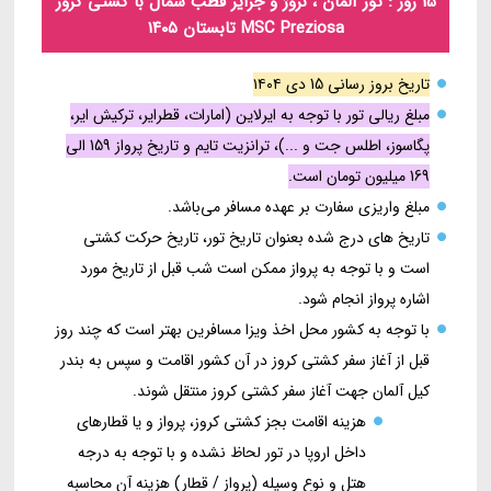
15 روز : تور آلمان ، نروژ و جزایر قطب شمال با کشتی کروز
MSC Preziosa تابستان ۱۴۰۵
تاریخ بروز رسانی 15 دی ۱۴۰۴
مبلغ ریالی تور با توجه به ایرلاین (امارات، قطرایر، ترکیش ایر،
پگاسوز، اطلس جت و ...)، ترانزیت تایم و تاریخ پرواز 159 الی
169 میلیون تومان است.
مبلغ واریزی سفارت بر عهده مسافر می‌باشد.
تاریخ های درج شده بعنوان تاریخ تور، تاریخ حرکت کشتی
است و با توجه به پرواز ممکن است شب قبل از تاریخ مورد
اشاره پرواز انجام شود.
با توجه به کشور محل اخذ ویزا مسافرین بهتر است که چند روز
قبل از آغاز سفر کشتی کروز در آن کشور اقامت و سپس به بندر
کیل آلمان جهت آغاز سفر کشتی کروز منتقل شوند.
هزینه اقامت بجز کشتی کروز، پرواز و یا قطارهای
داخل اروپا در تور لحاظ نشده و با توجه به درجه
هتل و نوع وسیله (پرواز / قطار) هزینه آن محاسبه