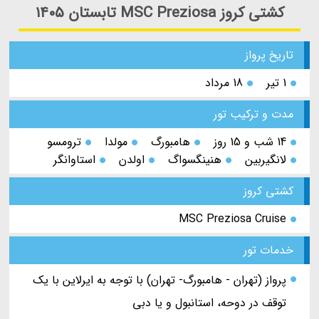
کشتی کروز MSC Preziosa تابستان ۱۴۰۵
تاریخ پرواز
1 تیر
18 مرداد
مدت و ترکیب تور
14 شب و 15 روز
هامبورگ
مولدا
ترومسو
لانگیربین
هنینگسواگ
اولدن
استاوانگر
کشتی کروز
MSC Preziosa Cruise
خدمات تور
پرواز (تهران - هامبورگ- تهران) با توجه به ایرلاین با یک
توقف در دوحه، استانبول و یا دبی