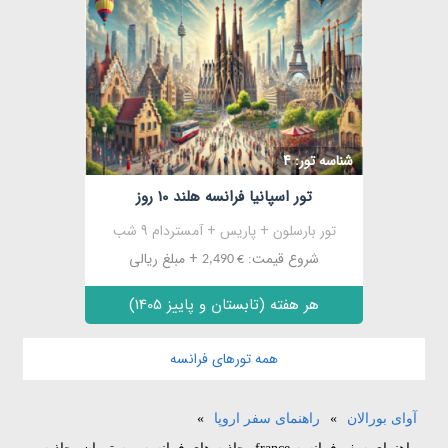
مشاهده
شناسه تور: 4
تور اسپانیا فرانسه هلند 10 روز
تور بارسلون + پاریس + آمستردام 9 شب
شروع قیمت:
+ مبلغ ریالی
€ 2,490
هر هفته (تابستان و پاییز 1405)
همه تورهای فرانسه
آوای بورالان
»
راهنمای سفر اروپا
»