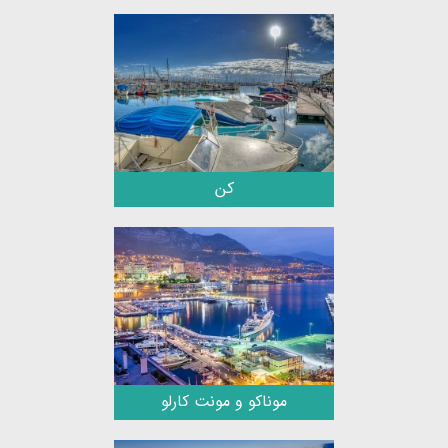
کن
موناکو و مونت کارلو