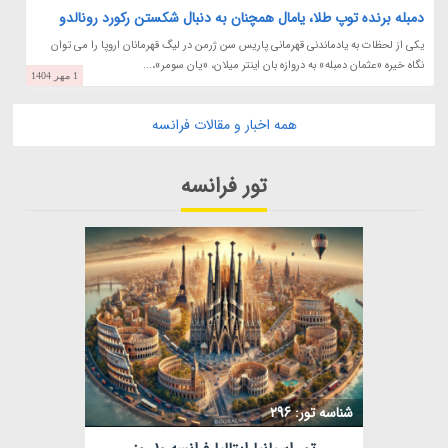
دمبله برنده توپ طلا، یامال همچنان به دنبال شکستن رکورد رونالدو
یکی از لحظات به یادماندنی قهرمانی پاریس سن ژرمن در لیگ قهرمانان اروپا را می توان
نگاه خیره «عثمان دمبله» به دروازه بان اینتر میلان، «یان سومر»،...
1 مهر 1404
همه اخبار و مقالات فرانسه
تور فرانسه
مشاهده
شناسه تور: 296