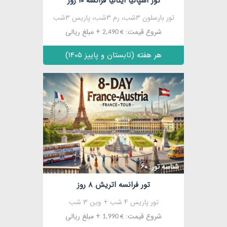
تور اسپانیا ایتالیا فرانسه 10 روز
تور بارسلون 3شب، رم 3شب، پاریس 3شب
شروع قیمت:
+ مبلغ ریالی
€ 2,490
هر هفته (تابستان و پاییز 1405)
مشاهده
شناسه تور: 60
تور فرانسه اتریش 8 روز
تور پاریس 4 شب + وین 3 شب
شروع قیمت:
+ مبلغ ریالی
€ 1,990