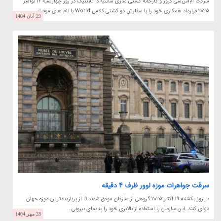
شرکت ام‌اس‌سی کروز و کارخانه کشتی سازی شانتیه د آتلانتیک در روز چهارشنبه 12 نوامبر
2025 قرارداد همکاری خود را با سفارش دو کشتی کلاس World با نام های موقت...
29 آبان 1404
سرقت جواهرات موزه لوور ظرف 4 دقیقه
در روز یکشنبه 19 اکتبر 2025 گروهی از سارقان موفق شدند تا از پربازدیدترین موزه جهان
دزدی کنند. این سارقین با استفاده از بالابری خود را به نمای بیرونی...
28 مهر 1404