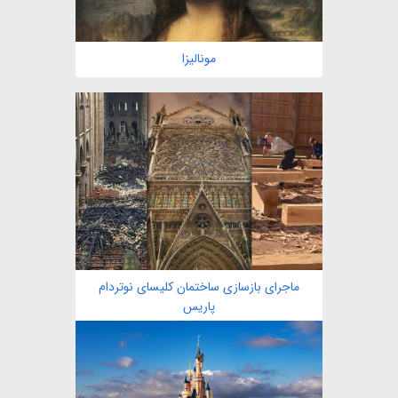
مونالیزا
ماجرای بازسازی ساختمان کلیسای نوتردام
پاریس