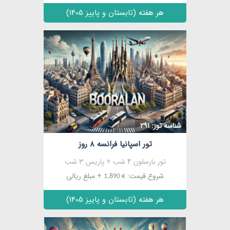
هر هفته (تابستان و پاییز 1405)
مشاهده
شناسه تور: 291
تور اسپانیا فرانسه 8 روز
تور بارسلون 4 شب + پاریس 3 شب
شروع قیمت:
+ مبلغ ریالی
€ 1,890
هر هفته (تابستان و پاییز 1405)