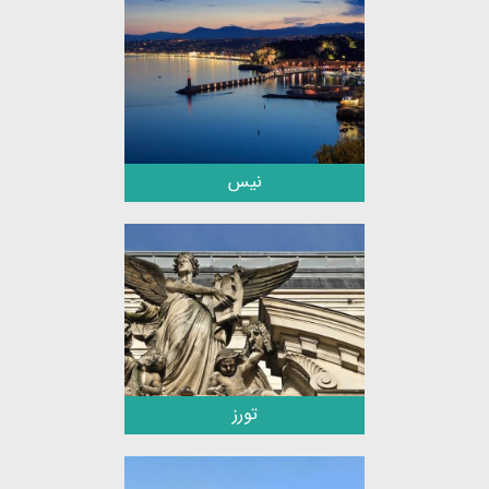
نیس
تورز