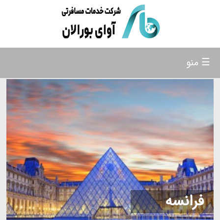
☰ منو
فرانسه