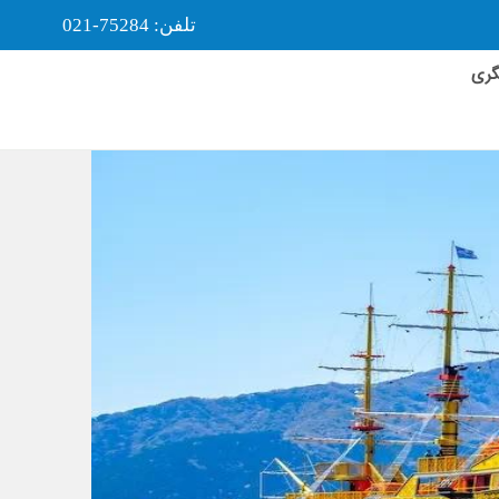
تلفن: 75284-021
گری