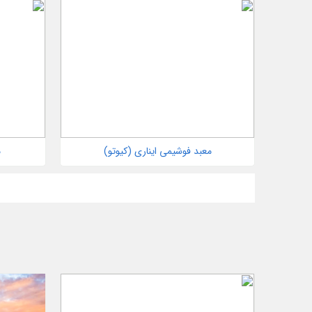
معبد فوشیمی ایناری (کیوتو)
م