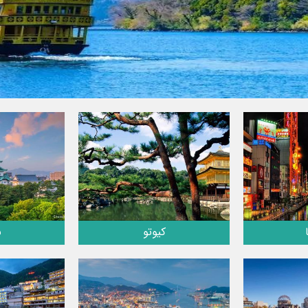
کیوتو
ن