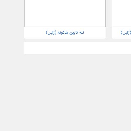
ژاپن)
تله کابین هاکونه (ژاپن)