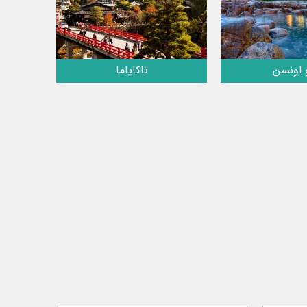
 اونسن
تاکایاما