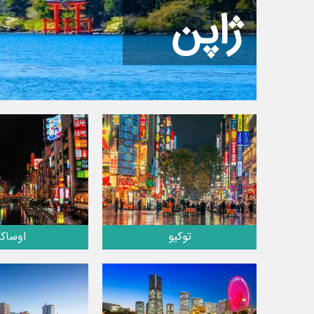
ژاپن
توکیو
اوساکا