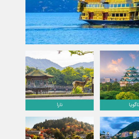
اگویا
نارا