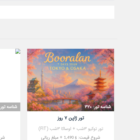
مشاهده
شناسه تور: 320
شناسه تور: 25
تور ژاپن 7 روز
تور توکیو 3شب + اوساکا 3شب (FIT)
شروع قیمت:
+ مبلغ ریالی
شرو
$ 1,490