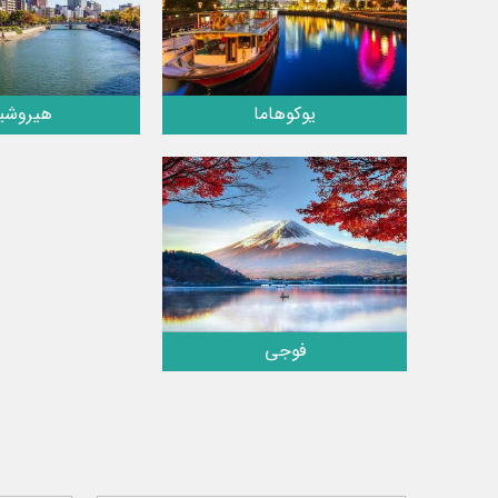
یوکوهاما
هیروشیم
فوجی