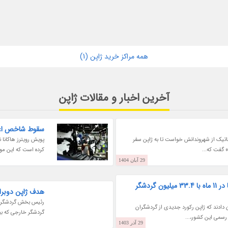
همه مراکز خرید ژاپن (1)
آخرین اخبار و مقالات ژاپن
سقوط شاخص اعتم
ماتیک از شهروندانش خواست تا به ژاپن سفر
پویش رویترز هاکانا
 گفت که...
کرده است که این موضو
29 آبان 1404
ژاپن رکورد بازدیدکنندگان سالانه خود را تنها در 11 ماه با 33.4 میلیون گردشگر
هدف ژاپن دوبرا
سمی در روز چهارشنبه 18 دسامبر 2024 نشان دادند که ژاپن رکورد جدیدی از گردشگران
گردشگر خارجی که بی
29 آذر 1403