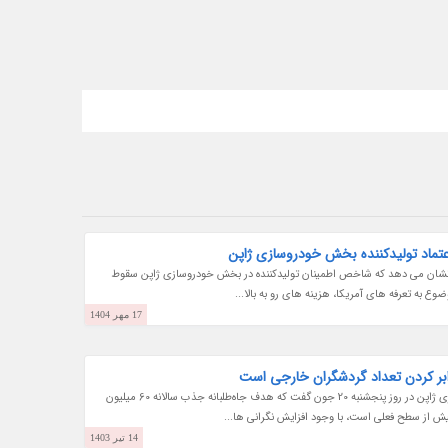
اد تولیدکننده بخش خودروسازی ژاپن
 نشان می دهد که شاخص اطمینان تولیدکننده در بخش خودروسازی ژاپن سقوط
ع به تعرفه های آمریکا، هزینه های رو به بالا...
17 مهر 1404
بر کردن تعداد گردشگران خارجی است
رئیس بخش گردشگری ژاپن در روز پنجشنبه 20 جون گفت که هدف جاه‌طلبانه جذب سالانه 60 میلیون
ش از سطح فعلی است، با وجود افزایش نگرانی ها...
14 تیر 1403