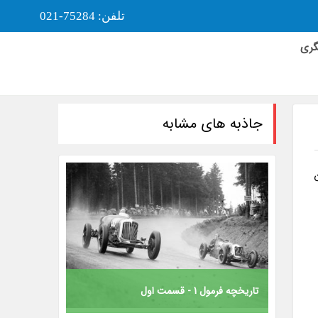
تلفن: 75284-021
گری
جاذبه های مشابه
تاریخچه فرمول 1 - قسمت اول