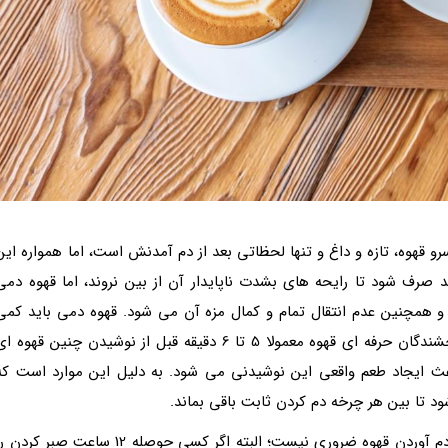
رو قهوه، تازه و داغ و تنها لحظاتی بعد از دم آمدنش است، اما همواره این
رف شود تا رایحه های بشدت ناپایدار آن از بین نروند، اما قهوه دمی
و همچنین عدم انتقال تمام و کمال مزه آن می شود. قهوه دمی باید کمی
خنک شود تا طعمش را به صورت کامل بتوان چشید. چشندگان حرفه ای قهوه معمولا 5 تا 6 دقیقه قبل از نوشیدن چنین قهوه 
عث ایجاد طعم واقعی این نوشیدنی می شود. به دلیل این موارد است که
ود تا بین هر چرخه دم کردن ثابت باقی بماند.
در پایان باید به این نکته اشاره کنیم که دمای بالا برای دم آوردن قهوه ضروری نیست؛ البته اگر کسی حوصله 12 ساعت صبر کرد