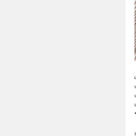
ای
ن را