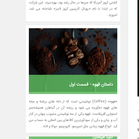
کشتی کروز آمریکا که سریعا در حال رشد بود، بهره ببرند. این شرکت
که در ابتدا با نام «رویال کاریبین کروز لاینز» شناخته می شد،
امروزه...
داستان قهوه - قسمت اول
«قهوه» (Coffee) نوشیدنی است که از دانه های برشته و سابه
های قهوه دم‌آورده می شود و ریشه آن در گیاهان همیشه‌سبز
استوایی آفریقاست. قهوه یکی از سه نوشیدنی محبوب جهان در کنار
آب و چای و یکی از سودآورترین کالاهای بین المللی به حساب می
آید. انواع قهوه زیادی مثل اسپرسو، کاپوچینو، موکا و لاته...
کلید میشلن