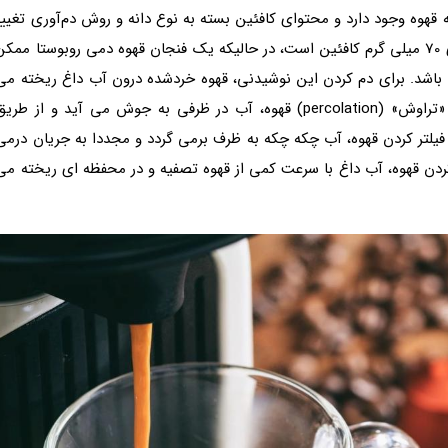
هوه وجود دارد و محتوای کافئین بسته به نوع دانه و روش دم‌آوری تغییر
می کند. یک فنجان (پنج انس) قهوه فوری عربیکا حاوی 70 میلی گرم کافئین است، در حالیکه یک فنجان قهوه دمی روبوستا ممک
د داشته باشد. برای دم کردن این نوشیدنی، قهوه خردشده درون آب داغ ریخته می
شود و سپس این ترکیب جوشانده می گردد. در روش «تراوش» (percolation) قهوه، آب در ظرفی به جوش می آید و از طری
فیلتر کردن قهوه، آب چکه چکه به ظرف برمی گردد و مجددا به جریان درمی
ر کردن قهوه، آب داغ با سرعت کمی از قهوه تصفیه و در محفظه ای ریخته می