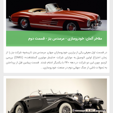
مفاخر آلمان: خودروسازی - مرسدس بنز - قسمت دوم
در قسمت اول معرفی یکی از برترین خودروسازان جهان، مرسدس-بنز، تاریخچه شرکت بنز را از
زمان اختراع اولین اتومبیل به موازای شرکت «دایملر موتورن گسلشافت» (DMG) بررسی
کردیم چون این دو شرکت در دهه 1920 با یکدیگر ادغام شدند. قسمت پیشین قبل از پرداختن
به تحولات ناشی از جنگ جهانی دوم در صنعت خودروسازی،...