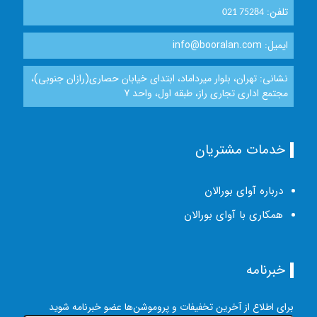
تلفن:
021 75284
ایمیل: info@booralan.com
نشانی: تهران، بلوار میرداماد، ابتدای خیابان حصاری(رازان جنوبی)،
مجتمع اداری تجاری راز، طبقه اول، واحد 7
خدمات مشتریان
درباره آوای بورالان
همکاری با آوای بورالان
خبرنامه
برای اطلاع از آخرین تخفیفات و پروموشن‌ها عضو خبرنامه شوید