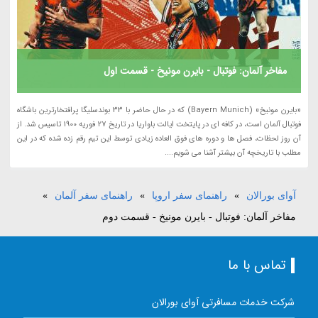
مفاخر آلمان: فوتبال - بایرن مونیخ - قسمت اول
«بایرن مونیخ» (Bayern Munich) که در حال حاضر با 33 بوندسلیگا پرافتخارترین باشگاه
فوتبال آلمان است، در کافه ای در پایتخت ایالت باواریا در تاریخ 27 فوریه 1900 تاسیس شد. از
آن روز لحظات، فصل ها و دوره های فوق العاده زیادی توسط این تیم رقم زده شده که در این
مطلب با تاریخچه آن بیشتر آشنا می شویم....
آوای بورالان
»
راهنمای سفر اروپا
»
راهنمای سفر آلمان
»
مفاخر آلمان: فوتبال - بایرن مونیخ - قسمت دوم
تماس با ما
شرکت خدمات مسافرتی آوای بورالان