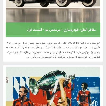
مفاخر آلمان: خودروسازی - مرسدس بنز - قسمت اول
«مرسدس بنز» (Mercedes‑Benz) قدیمی ترین خودروساز جهان است. در سال 1886
«کارل بنز» خودروی انقلابی خود را ثبت اختراع کرد و «گوتلیب دایملر» اولین کالسکه
چهارچرخ موتوری خود را توسعه داد. از آن زمان صنعت خودروسازی بارها تغییر و تحولات
شگرفی را به خود دیده که مرسدس بنز نقش قابل توجهی در این نوآوری...