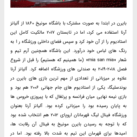
بایرن در ابتدا به صورت مشترک با باشگاه مونیخ 1860 از آلیانز
آرنا استفاده می کرد، اما در تابستان 2017 مالکیت کامل این
استادیوم را از آن خود کرد و سپس فضای داخلی ورزشگاه ر ا به
رنگ های لباس خود درآورد. این باشگاه همچنین آرم تیم و
شعار «mia san mia» (ما همینیم که هستیم) را قبل از شروع
فصل 2018-2019 به صندلی های ورزشگاه اضافه کرد. آلیانز آرنا
علاوه بر میزبانی از تعدادی از مهم ترین بازی های بایرن در
بوندسلیگا، یکی از استادیوم های جام جهانی 2006 هم بود و
بازی نیمه نهایی میان فرانسه و پرتغال که با پیروزی خروس ها
به پایان رسیده بود را میزبانی کرده بود. آلیانز آرنا بعنوان
ورزشگاه فینال لیگ قهرمانان اروپای 2012 هم انتخاب شده بود
که با توجه به رسیدن بایرن مونیخ به فینال آن رقابت ها،
امیدها برای قهرمان این تیم به شدت بالا رفته بود. اما در