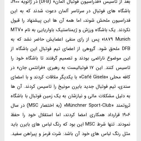
بعد از تاسیس «فدراسیون فوتبال آلمان» (DFB) در ژانویه 1900،
باشگاه های فوتبال در سرتاسر آلمان دعوت شدند که به این
فدراسیون ملحش شوند، اما همه آن ها این پیشنهاد را قبول
نکردند. یک باشگاه ورزش و ژیمناستیک باواریایی به نام «MTV
1879 Munich» پس از رای منفی اعضایش حاضر نشد که به
DFB ملحق شود. گروهی از اعضای تیم فوتبال این باشگاه از
این موضوع ناراضی بودند و تصمیم گرفتند تا باشگاه خود را
تاسیس کنند. این 17 فوتبالیست به رهبری «فرانتس جان» در
کافه محلی «Café Gisela» با یکدیگر ملاقات کردند و با امضای
سندی، تیم فوتبال جدید بایرن مونیخ را تاسیس کردند. آن ها
به دلیل مشکلات مالی و نیازشان به یک زمین فوتبال با باشگاه
ثروتمند «Münchner Sport-Club» (به اختصار MSC) در سال
1906 قرارداد همکاری امضا کردند، اما استقلال خود را حفظ
نمودند. تنها شرط MSC این بود که رنگ لباس های بایرن باید
مثل رنگ لباس های خود آن باشد: شرت قرمز و پیراهن سفید.