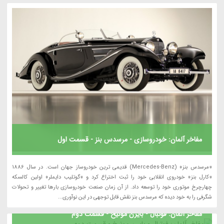
مفاخر آلمان: خودروسازی - مرسدس بنز - قسمت اول
«مرسدس بنز» (Mercedes‑Benz) قدیمی ترین خودروساز جهان است. در سال 1886
«کارل بنز» خودروی انقلابی خود را ثبت اختراع کرد و «گوتلیب دایملر» اولین کالسکه
چهارچرخ موتوری خود را توسعه داد. از آن زمان صنعت خودروسازی بارها تغییر و تحولات
شگرفی را به خود دیده که مرسدس بنز نقش قابل توجهی در این نوآوری...
مفاخر آلمان: فوتبال - بایرن مونیخ - قسمت دوم