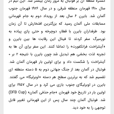
گستره سلطه آن بر فوتبال به مرور زمان بیشتر شد. این تیم در
سال 1910 قهرمان منطقه شرقی و در سال 1926 قهرمان جنوب
آلمان شد. بایرن 6 سال بعد از رویداد دوم به جام قهرمانی
مسابقات ملی آلمان رسید که بزرگترین افتخارش تا آن زمان
بود. طرفداران بایرن با قطار، دوچرخه و حتی پای پیاده به
نورمبرگ سفر کردند تا فینال این رقابت ها بین بایرن و
«آینتراخت فرانکفورت» را تماشا کنند. این سفر برای آن ها به
تجربه لذت بخشی هم تبدیل شد چون بایرن با نتیجه 2 بر 0
آینتراخت را شکست داد و برای اولین بار قهرمان آلمان شد.
فوتبال در آلمان بعد از جنگ جهانی دوم به 5 دسته منطقه ای
تقسیم شد که به برترین سطح هر دسته «اوبرلیگا» می گفتند.
بایرن در اوبرلیگای جنوب بازی می کرد و در سال 1957 برای
اولین بار در تاریخ خود قهرمان «جام حذفی آلمان» (DFB Cup)
شد. فوتبال آلمان چند سال پس از این قهرمانی تغییر قابل
توجهی را به خود دید.