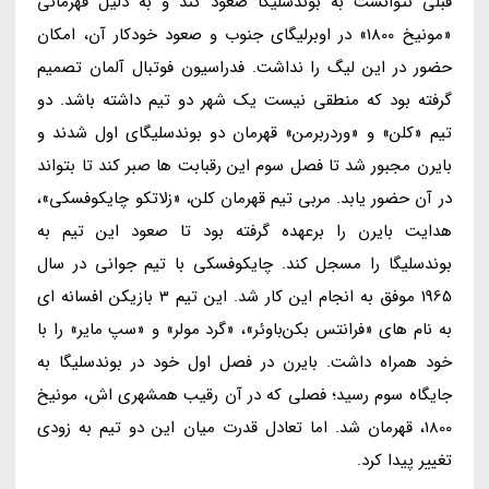
قبلی نتوانست به بوندسلیگا صعود کند و به دلیل قهرمانی
«مونیخ 1800» در اوبرلیگای جنوب و صعود خودکار آن، امکان
حضور در این لیگ را نداشت. فدراسیون فوتبال آلمان تصمیم
گرفته بود که منطقی نیست یک شهر دو تیم داشته باشد. دو
تیم «کلن» و «وردربرمن» قهرمان دو بوندسلیگای اول شدند و
بایرن مجبور شد تا فصل سوم این رقبابت ها صبر کند تا بتواند
در آن حضور یابد. مربی تیم قهرمان کلن، «زلاتکو چایکوفسکی»،
هدایت بایرن را برعهده گرفته بود تا صعود این تیم به
بوندسلیگا را مسجل کند. چایکوفسکی با تیم جوانی در سال
1965 موفق به انجام این کار شد. این تیم 3 بازیکن افسانه ای
به نام های «فرانتس بکن‌باوئر»، «گرد مولر» و «سپ مایر» را با
خود همراه داشت. بایرن در فصل اول خود در بوندسلیگا به
جایگاه سوم رسید؛ فصلی که در آن رقیب همشهری اش، مونیخ
1800، قهرمان شد. اما تعادل قدرت میان این دو تیم به زودی
تغییر پیدا کرد.