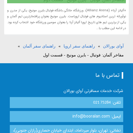
«آلیانز آرنا» (Allianz Arena)، ورزشگاه خانگی باشگاه فوتبال بایرن مونیخ، یکی از مدرن و
نوآورانه ترین استادیوم های فوتبال اروپاست. بایرن مونیخ بعنوان پرافتخارترین تیم آلمان و
یکی از برترین تیم های تاریخ اروپا آلیانز آرنا را بعنوان سومین ورزشگاه خود انتخاب کرده بود.
در ادامه این مطلب با...
آوای بورالان
»
راهنمای سفر اروپا
»
راهنمای سفر آلمان
»
مفاخر آلمان: فوتبال - بایرن مونیخ - قسمت اول
تماس با ما
شرکت خدمات مسافرتی آوای بورالان
تلفن:
021 75284
ایمیل: info@booralan.com
نشانی: تهران، بلوار میرداماد، ابتدای خیابان حصاری(رازان جنوبی)،