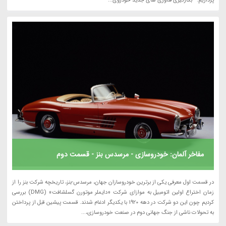
پردازیم. بکارگیری فناوری های جدید خودروی...
مفاخر آلمان: خودروسازی - مرسدس بنز - قسمت دوم
در قسمت اول معرفی یکی از برترین خودروسازان جهان، مرسدس-بنز، تاریخچه شرکت بنز را از
زمان اختراع اولین اتومبیل به موازای شرکت «دایملر موتورن گسلشافت» (DMG) بررسی
کردیم چون این دو شرکت در دهه 1920 با یکدیگر ادغام شدند. قسمت پیشین قبل از پرداختن
به تحولات ناشی از جنگ جهانی دوم در صنعت خودروسازی،...