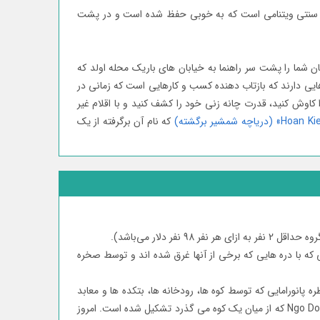
عماری سنتی ویتنامی است که به خوبی حفظ شده است و در پشت
شما را پشت سر راهنما به خیابان های باریک محله اولد که
ی، مانند آن ها از قرن پانزدهم، 36 خیابان باریک محله قدیمی نام هایی دارند که بازتاب دهنده کسب و کارهایی است که زمانی در
کاوش کنید، قدرت چانه زنی خود را کشف کنید و با اقلام غیر
که نام آن برگرفته از یک
لار می‌باشد).
 انداز دیدنی از قله ھای آھکی که با دره ھایی که برخی از آنھا غرق شده اند و توسط صخره
م" معرفی شد. از Ngu Nhac Son (کوه نخل بودا) بالا بروید تا از منظره پانورامایی که توسط کوه ھا، رودخانه ھا، بتکده ھا و معابد
ایجاد شده است لذت ببرید. Tam Coc (سه غار به معنای ویتنامی) که به عنوان " Ha Long Bay on Land "شناخته می شود، توسط رودخانه Ngo Dong که از میان یک کوه می گذرد تشکیل شده است. امروز