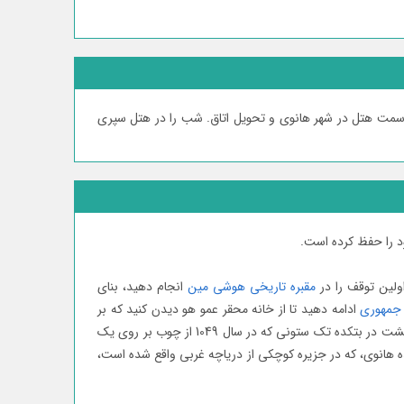
ر و ملاقات با راهنمای تور، حرکت به سمت هتل در شھر هانوی و تحویل اتاق. شب را در ھتل سپری
د را حفظ کرده است.
اولین توقف را در
مقبره تاریخی هوشی مین
انجام دهید، بنای
جمهوری
ادامه دهید تا از خانه محقر عمو هو دیدن کنید که بر
اساس یک خانه روستایی ویتنامی با طراحی ساده در محیطی آرام ساخته شده است که نشان دهنده سبک زندگی ساده، خالص و اصیل اوست. گشت در بتکده تک ستونی که در سال 1049 از چوب بر روی یک
ه هانوی، که در جزیره کوچکی از دریاچه غربی واقع شده است،