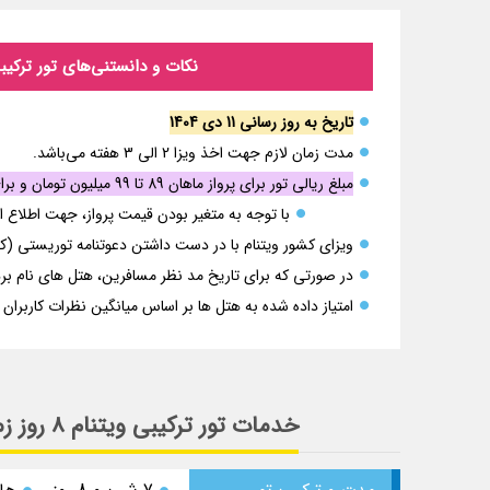
نکات و دانستنی‌های تور ترکیبی ویتنام 8 روز زمستان 1404 و نوروز 1405: تور هانوی، کشتی کروز خلی
تاریخ به روز رسانی 11 دی 1404
مدت زمان لازم جهت اخذ ویزا 2 الی 3 هفته می‌باشد.
مبلغ ریالی تور برای پرواز ماهان 89 تا 99 میلیون تومان و برای سایر پرواز ها (امارات، قطر و ...) با توجه به ترانزیت تایم و تاریخ پرواز 109 تا 119 میلیون تومان می‌باشد.
با توجه به متغیر بودن قیمت پرواز، جهت اطلاع از قیمت نوزاد زیر 2 سال با مشاورین
ویزای کشور ویتنام با در دست داشتن دعوتنامه توریستی (که با سایر مدارک از آژا
در صورتی که برای تاریخ مد نظر مسافرین، هتل های نام بر
امتیاز داده شده به هتل ها بر اساس میانگین نظرات کاربران از سه سایت معتبر om ، Tripadvisor
خدمات تور ترکیبی ویتنام 8 روز زمستان 1404 و نوروز 1405: تور هانوی، کشتی کروز خلیج هالونگ و هوشی مین (سایگون)