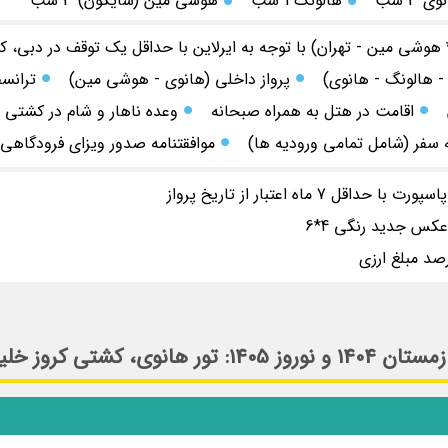
ی 3 شب
هالونگ 1 شب
هوشی مین (سایگون) 3 شب
* هوشی مین - تهران) با توجه به ایرلاین با حداقل یک توقف در دبی، 
- هالونگ - هانوی)
پرواز داخلی (هانوی - هوشی مین)
ترانس
اقامت در هتل به همراه صبحانه
وعده ناهار و شام در کشتی 
 سفر (شامل تمامی ورودیه ها)
موافقتنامه صدور ویزای فرودگاهی (ISA APPROVAL LETTER
ل 7 ماه اعتبار از تاریخ پرواز