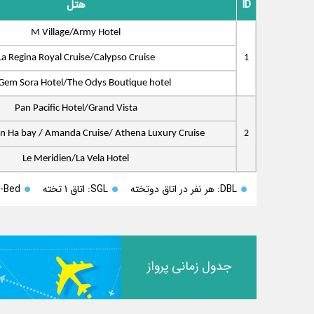
ID
هتل
M Village/Army Hotel
La Regina Royal Cruise/Calypso Cruise
1
Gem Sora Hotel/The Odys Boutique hotel
Pan Pacific Hotel/Grand Vista
an Ha bay / Amanda Cruise/ Athena Luxury Cruise
2
Le Meridien/La Vela Hotel
DBL: هر نفر در اتاق دوتخته
SGL: اتاق 1 تخته
Ext-Bed: تخ
جدول زمانی پرواز