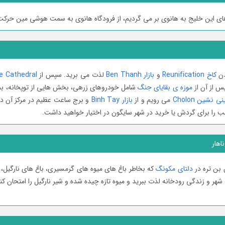
ی های این خلیج به هانوی بر می گردیم، از فرودگاه هانوی به سمت هوشی مین حر
دن
کاخ Reunification
و
بازار Ben Thanh
لذت می برید. سپس از
e Cathedral
س از آن از
موزه ی بقایای جنگ
شامل خودروھای زرھی، بخش ھایی از توپخانه، بمب
نشین Cholon
می رویم و از
بازار Binh Tay
و برج ساعت عظیم در مرکز آن د
اهار
دلتای مکونگ
که بخاطر باغ های میوه های گرمسیری، باغ های نارگیل،
هر و زندگی رودخانه لذت ببرید و میوه تازه چیده شده و شیر نارگیل را امتحان کن