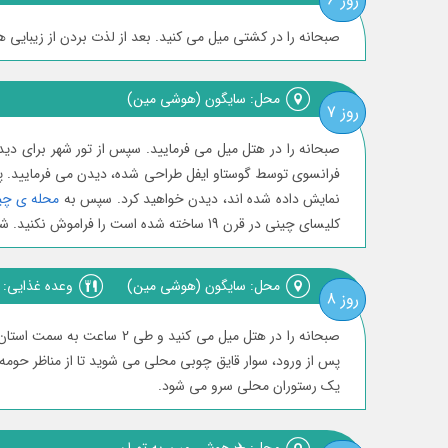
روز 6
صبحانه را در کشتی میل می کنید. بعد از لذت بردن از زیبای
محل: سایگون (هوشی مین)
روز 7
صبحانه را در ھتل میل می فرمایید. سپس از تور شھر برای دی
فرانسوی توسط گوستاو ایفل طراحی شده، دیدن می فرمایید. پ
نمایش داده شده اند، دیدن خواھید کرد. سپس به
محله ی چینی 
کلیسای چینی در قرن 19 ساخته شده است را فراموش نکنید. شب را برای گردش یا خرید در شھر سایگون در اختیار خواھید داشت.
محل: سایگون (هوشی مین)
وعده غذایی: ن
روز 8
صبحانه را در ھتل میل می کنید و طی 2 ساعت به سمت استان بن تره در
پس از ورود، سوار قایق چوبی محلی می شوید تا از مناظر حومه ش
یک رستوران محلی سرو می شود.