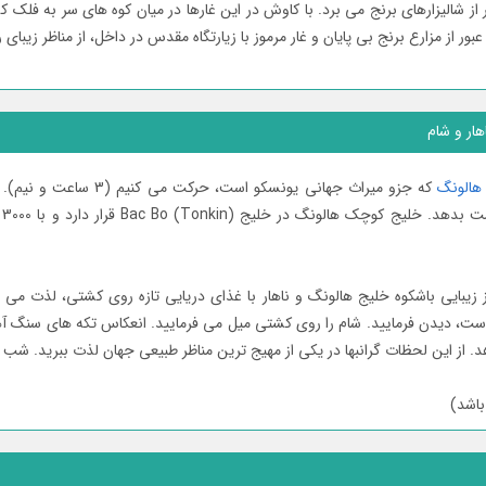
 از شالیزارھای برنج می برد. با کاوش در این غارھا در میان کوه ھای سر به فلک ک
 از مزارع برنج بی پایان و غار مرموز با زیارتگاه مقدس در داخل، از مناظر زیبای 
هار و شام
ھالونگ
که جزو میراث جھانی یونس
ھا
یبایی باشکوه خلیج ھالونگ و ناھار با غذای دریایی تازه روی کشتی، لذت می بر
است، دیدن فرمایید. شام را روی کشتی میل می فرمایید. انعکاس تکه ھای سنگ آھ
. از این لحظات گرانبھا در یکی از مھیج ترین مناظر طبیعی جھان لذت ببرید. شب
اشد)