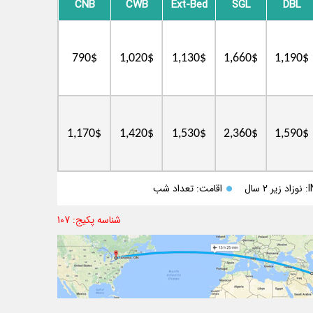
CNB
CWB
Ext-Bed
SGL
DBL
790$
1,020$
1,130$
1,660$
1,190$
1,170$
1,420$
1,530$
2,360$
1,590$
ر 2 سال
اقامت: تعداد شب
شناسه پکیج: 107