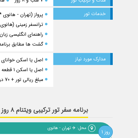
مدت و ترکیب تور
7 شب و 8 روز
هانو
خدمات تور
پرواز (تهران - هانوی 
ترانسفر زمینی (هانوی 
راهنمای انگلیسی زبان
گشت ها مطابق برنامه
مدارک مورد نیاز
اصل یا اسکن خوانای پاسپورت با حداق
اصل یا اسکن 1 قطعه عکس جدید رنگی 4*6
مبلغ ریالی تور + 70 درصد مبلغ ارزی
برنامه سفر تور ترکیبی ویتنام 8 روز زمستان 1404 و نوروز 1405: تور هانوی، کشتی کروز خلیج هالونگ و هوشی مین (سایگون)
محل: ✈️ تهران - هانوی
روز 1