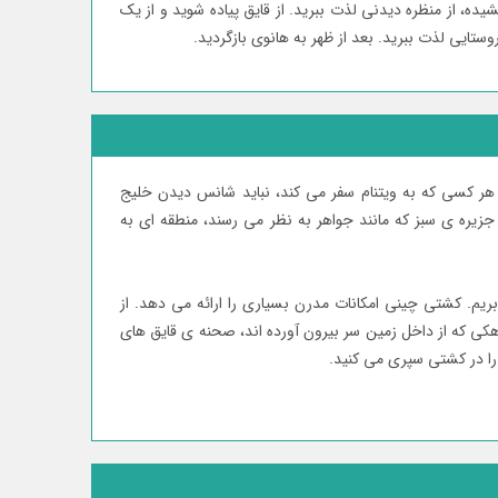
شیده، از منظره دیدنی لذت ببرید. از قایق پیاده شوید و از یک
روستایی لذت ببرید. بعد از ظھر به ھانوی بازگردید.
کو است، حرکت می کنیم (3 ساعت و نیم). ھر کسی که به ویتنام سفر می کند، نباید شانس دیدن خلیج
لونگ، آمیزه ای زیبا از گذرگاه ھارمونیک کوه و دریا را از دست بدھد. خلیج کوچک ھالونگ در خلیج Bac Bo (Tonkin) قرار دارد و با 3000 جزیره ی سبز که مانند جواھر به نظر می رسند، منطقه ای به
یم. کشتی چینی امکانات مدرن بسیاری را ارائه می دھد. از
کی که از داخل زمین سر بیرون آورده اند، صحنه ی قایق ھای
 را در کشتی سپری می کنید.