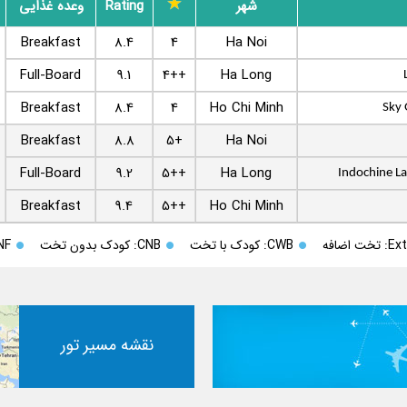
شهر
Rating
وعده غذایی
Breakfast
8.4
4
Ha Noi
Full-Board
9.1
4++
Ha Long
Breakfast
8.4
4
Ho Chi Minh
Sky 
Breakfast
8.8
5+
Ha Noi
Full-Board
9.2
5++
Ha Long
Indochine L
Breakfast
9.4
5++
Ho Chi Minh
ت اضافه
CWB: کودک با تخت
CNB: کودک بدون تخت
INF: نوزاد زی
نقشه مسیر تور