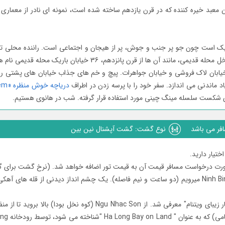
 این معبد خیره کننده که در قرن یازدهم ساخته شده است، نمونه ای نادر از م
یک است چون جو پر جنب و جوش، پر از هیجان و اجتماعی است. راننده محلی تان 
بخاطر «36 خیابان، 36 جنس» معروف است، می فرستد. در داخل محله قدیم
، خیابان لاک فروشی و خیابان جواهرات. پیچ و خم های جذاب خیابان های پشتی را 
اد ماندنی می اندازد. سفر خود را با پرسه زدن در اطراف
دریاچه خوش منظره «Hoan Kiem» (دریاچه شمشیر برگشته)
ای شکست سلسله مینگ چینی مورد استفاده قرار گرفته. شب در هانوی هستیم.
افر می باشد
نوع گشت: گشت آپشنال نین بین
ختیار دارید.
 قیمت آن به قیمت تور اضافه خواهد شد. (نرخ گشت برای گروه حداقل 2 نفر به ازای هر نفر 98 نفر د
گشت آپشنال نین بین: امروز صبح، از مرکز شھر Ha Noi به Ninh Binh میرویم (دو ساعت و نیم فاصله). یک چشم
سفر خود را به Bich Dong ادامه دھید که به عنوان "دومین غار زیبای ویتنا