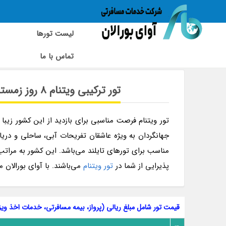
لیست تورها
تماس با ما
تور ویتنام | تور هانوی | تور هالونگ | تور سایگون | تور هوشی مین | تور ارزان وی
تور ترکیبی ویتنام 8 روز زمستان 1404 و نوروز 1405: تور هانوی، کشتی کروز خلیج هالونگ و هوشی مین (سایگون)
تور ویتنام فرصت مناسبی برای بازدید از این کشور زیب
جهانگردان به ویژه عاشقان تفریحات آبی، ساحلی و دریای
مناسب برای تورهای تایلند می‌باشد. این کشور به مراتب
پذیرایی از شما در
تور ویتنام
می‌باشند. با آوای بورالان 
قیمت تور شامل مبلغ ریالی (پرواز،
بیمه مسافرتی
، خدمات اخذ ویزا