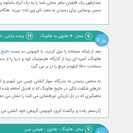
بعدازظھر، یک قایقران ماھر محلی شما را به یک آبراه باشکوه پر
مسیر روستایی برای رسیدن به معبد تای وی لذت ببرید. ھنگام عبور
محل: ✈️ هانوی به هالونگ
وعده غذایی: نا
روز 5
بعد از اینکه صبحانه را میل کردید، با اتوبوس به سمت
خلیج 
مساحت 1500 کیلومتر مربع را در بر می گیرد.
به محض رسیدن به بندرگاه، سوار کشتی چینی می شویم و از ز
غارھای شگفت انگیز در خلیج ھالونگ که با قندیل احاطه شده 
ماھیگیری که در دل تاریکی نورافشانی می کنند را نشان می دهد
(ترنسفر رفت و برگشت کروز، اتوبوس گروهی خود کشتی می ب
محل: هالونگ - هانوی - هوشی مین