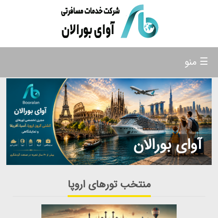
☰ منو
آوای بورالان
منتخب تورهای اروپا