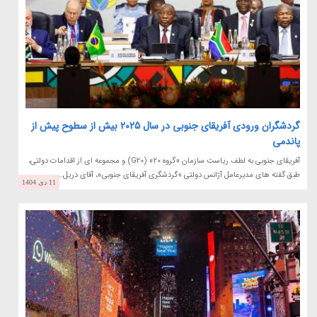
گردشگران ورودی آفریقای جنوبی در سال 2025 بیش از سطوح پیش از
پاندمی
آفریقای جنوبی به لطف ریاست سازمان «گروه 20» (G20) و مجموعه ای از اقدامات دولتی،
طبق گفته های مدیرعامل آژانس دولتی «گردشگری آفریقای جنوبی»، آقای دریل...
11 دی 1404