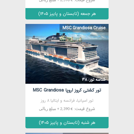
شروع قیمت:
€ 2,590 + مبلغ ریالی
هر جمعه (تابستان و پاییز 1405)
MSC Grandiosa Cruise
مشاهده
شناسه تور: 38
تور کشتی کروز اروپا MSC Grandiosa
تور اسپانیا، فرانسه و ایتالیا 8 روز
شروع قیمت:
€ 2,390 + مبلغ ریالی
هر شنبه (تابستان و پاییز 1405)