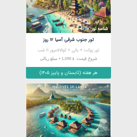
مشاهده
شناسه تور: 110
تور جنوب شرقی آسیا 12 روز
تور پوکت + بالی + کوالالامپور 11 شب
شروع قیمت:
$ 1,090 + مبلغ ریالی
هر هفته (تابستان و پاییز 1405)
مشاهده