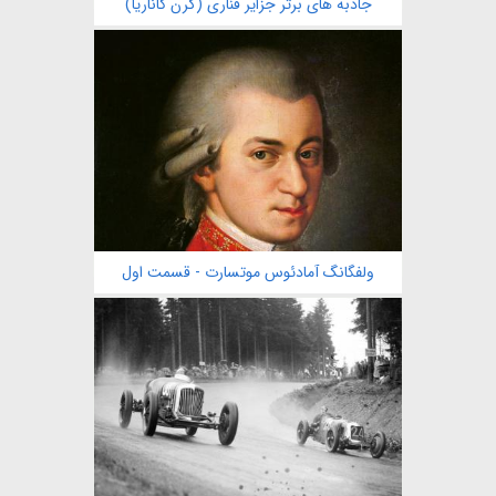
جاذبه های برتر جزایر قناری (گرن کاناریا)
ولفگانگ آمادئوس موتسارت - قسمت اول