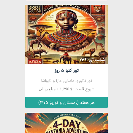
مشاهده
شناسه تور: 239
تور کنیا 5 روز
تور ناکورو، ماسایی مارا و نایواشا
شروع قیمت:
$ 1,290 + مبلغ ریالی
هر هفته (زمستان و نوروز 1405)