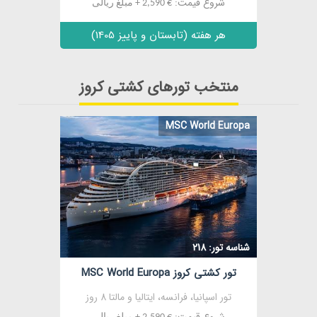
شروع قیمت:
€ 2,590 + مبلغ ریالی
هر هفته (تابستان و پاییز 1405)
منتخب تورهای کشتی کروز
MSC World Europa
مشاهده
شناسه تور: 218
تور کشتی کروز MSC World Europa
تور اسپانیا، فرانسه، ایتالیا و مالتا 8 روز