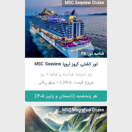
MSC Seaview Cruise
مشاهده
شناسه تور: 45
تور کشتی کروز اروپا MSC Seaview
تور اسپانیا، فرانسه و ایتالیا 8 روز
شروع قیمت:
€ 2,390 + مبلغ ریالی
هر پنجشنبه (تابستان و پاییز ۱۴۰۵)
MSC Magnifica Cruise