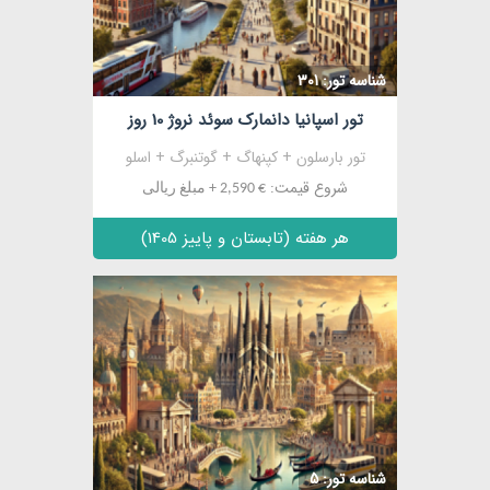
شناسه تور: 301
تور اسپانیا دانمارک سوئد نروژ 10 روز
تور بارسلون + کپنهاگ + گوتنبرگ + اسلو
شروع قیمت:
€ 2,590 + مبلغ ریالی
هر هفته (تابستان و پاییز 1405)
مشاهده
شناسه تور: 5