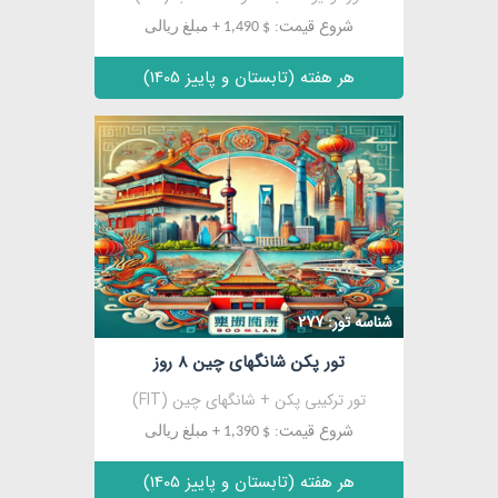
شروع قیمت:
$ 1,490 + مبلغ ریالی
هر هفته (تابستان و پاییز 1405)
مشاهده
شناسه تور: 277
تور پکن شانگهای چین 8 روز
تور ترکیبی پکن + شانگهای چین (FIT)
شروع قیمت:
$ 1,390 + مبلغ ریالی
هر هفته (تابستان و پاییز 1405)