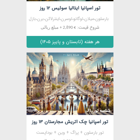
تور اسپانیا ایتالیا سوئیس 12 روز
بارسلون،میلان،لوگانو،لوسرن،اینترلاکن،برن،بازل
شروع قیمت:
€ 2,890 + مبلغ ریالی
هر هفته (تابستان و پاییز 1405)
مشاهده
شناسه تور: 61
تور اسپانیا چک اتریش مجارستان 13 روز
تور بارسلون + پراگ + وین + بوداپست