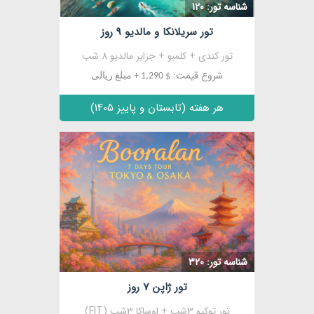
شناسه تور: 120
تور سریلانکا و مالدیو 9 روز
تور کندی + کلمبو + جزایر مالدیو 8 شب
شروع قیمت:
$ 1,290 + مبلغ ریالی
هر هفته (تابستان و پاییز 1405)
مشاهده
شناسه تور: 320
تور ژاپن 7 روز
تور توکیو 3شب + اوساکا 3شب (FIT)