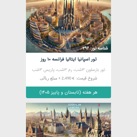
مشاهده
شناسه تور: 296
تور اسپانیا ایتالیا فرانسه 10 روز
تور بارسلون 3شب، رم 3شب، پاریس 3شب
شروع قیمت:
€ 2,490 + مبلغ ریالی
هر هفته (تابستان و پاییز 1405)
مشاهده