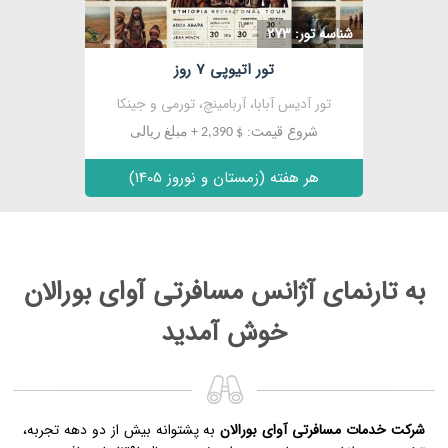
شناسه تور: 273
تور اتیوپی 7 روز
تور آدیس آبابا، آربامینچ، تورمی و جینکا
شروع قیمت:
$ 2,390 + مبلغ ریالی
هر هفته (زمستان و نوروز 1405)
به تارنمای آژانس مسافرتی آوای بورالان
خوش آمدید
شرکت خدمات مسافرتی آوای بورالان
به پشتوانه بیش از دو دهه تجربه،