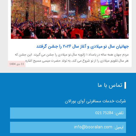
جهانیان سال نو میلادی و آغاز سال 2026 را جشن گرفتند
مردم جهان همه ساله در بامداد 1 ژانویه سال نو میلادی را جشن می گیرند. این جشن که
هر سال تقویم میلادی را از نو شروع می کند، به تولد حضرت عیسی مسیح اشاره...
11 دی 1404
تماس با ما
شرکت خدمات مسافرتی آوای بورالان
تلفن:
021 75284
ایمیل: info@booralan.com