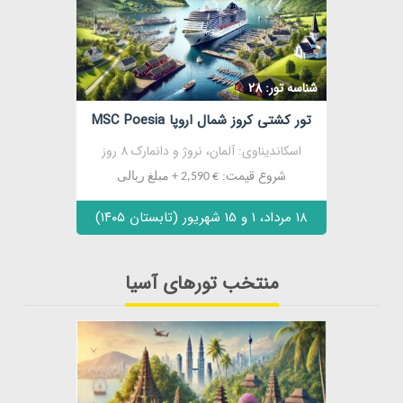
مشاهده
شناسه تور: 28
تور کشتی کروز شمال اروپا MSC Poesia
اسکاندیناوی: آلمان، نروژ و دانمارک 8 روز
شروع قیمت:
€ 2,590 + مبلغ ریالی
18 مرداد، 1 و 15 شهریور (تابستان ۱۴۰۵)
منتخب تورهای آسیا