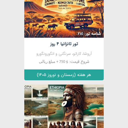
مشاهده
شناسه تور: 281
تور تانزانیا 4 روز
آروشا، کاراتو، سرنگتی و انگورونگورو
شروع قیمت:
$ 750 + مبلغ ریالی
هر هفته (زمستان و نوروز 1405)
مشاهده