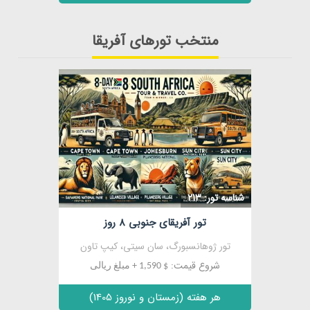
منتخب تورهای آفریقا
مشاهده
شناسه تور: 213
تور آفریقای جنوبی 8 روز
تور ژوهانسبورگ، سان سیتی، کیپ تاون
شروع قیمت:
$ 1,590 + مبلغ ریالی
هر هفته (زمستان و نوروز 1405)