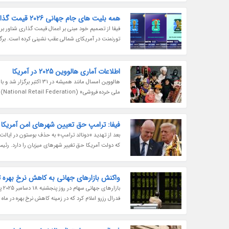
همه بلیت های جام جهانی 2026 قیمت گذاری شناور نخواهند داشت
تورنمنت در آمریکای شمالی عقب نشینی کرده است. برگزارکن
اطلاعات آماری هالووین 2025 در آمریکا
هالووین امسال مانند همی
ملی خرده فروشی» (National Retail Federation) این کشور تخمین هایی را در این باره پیشتر منتشر کرده بود. بر اساس برآوردهای...
فیفا: ترامپ حق تعیین شهرهای امن آمریکا بر
که دولت آمریکا حق تغییر شهرهای میزبان را دارد. رئ
واکنش بازارهای جهانی به کاهش نرخ بهره ت
با
فدرال رزرو اعلام کرد که در زمینه کاهش نرخ بهره در م