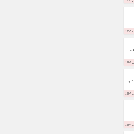
طقه
اشته و