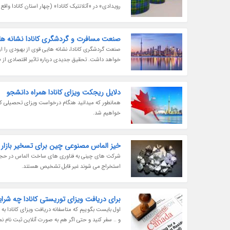
رویدادی» در «آتلانتیک کانادا» (چهار استان کانادا واق
صنعت مسافرت و گردشگری کانادا نشانه های
خواهد داشت. تحقیق جدیدی درباره تاثیر اقتصادی از طرف «شورای مسا
دلایل ریجکت ویزای کانادا همراه دانشجو
همانطور که میدانید هنگام درخواست ویزای تحصیلی کاناد
خواهیم شد.
خیز الماس مصنوعی چین برای تسخیر بازار د
شرکت های چینی به فناوری های ساخت الماس در حجم زی
استخراج می شوند غیر قابل تشخیص هستند.
برای دریافت ویزای توریستی کانادا چه ش
اول بایست بگوییم که متاسفانه دریافت ویزای کانادا 
و .. سفر کنید و حتی اگر هم به صورت آنلاین ثبت نام نموده با