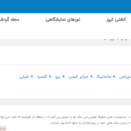
کشتی کروز
تورهای نمایشگاهی
مجله گردش
در آوای بورالان
وراس
جامائیکا
جزایر کیمن
پرو
کلمبیا
شیلی
. محدودیت های خطوط هوایی این سگ ها را مجبور می کنند تا در منطقه بار هواپیما که اغلب می توان
» که از نبردن سگ های خود در پروازهایش به ستوه آمده بود، شرکت...
20 آذر 1404