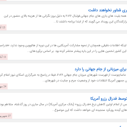
فیفا از تصمیم خود مبنی بر اعمال قیمت گذاری شناور بر همه بلیت های بازی های جام جهانی فوتبال 2026 به دلیل بروز نگرانی ها از هزینه بالای حضور در این
ندگان این رویداد می گویند که از ابتدا برنامه داشتند تا...
13 آذر 1404
شه در 31 اکتبر برگزار شد و با اینکه اطلاعات دقیقی همچنان از نحوه مشارکت آمریکایی ها در این دوره از هالووین وجود ندارد، «فدرا
11 آبان 1404
ای میزبانی از جام جهانی را دارد
بعد از تهدید «دونالد ترامپ» به حذف بوستون در ایالت ماساچوست از فهرست شهرهای میزبان جام جهانی 2026، فیفا در پاسخ به خبرگزاری اسکای نیوز اعلام
یس جمهور آمریکا انتقادات خود از وضعیت جرم و جنایت در شهرهای...
24 مهر 1404
وسط فدرال رزرو آمریکا
زارهای جهانی سهام در روز پنجشنبه 18 دسامبر 2025 پس از اعلام اولین کاهش نرخ «فدرال رزرو» (بانک مرکزی آمریکا) در سال جاری در روز گذشته، متلاطم بود
اه های آینده رویکرد سنجیده ای خواهد داشت که این موضوع...
27 شهریور 1404