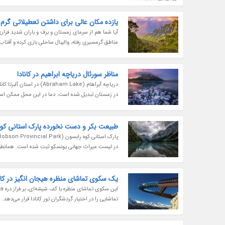
یازده مکان عالی برای داشتن تعطیلاتی گرم
آیا شما هم از سرمای زمستان و برف و باران شدید فرار
مناطق گرمسیری رفته، والیبال ساحلی بازی کرده و آفتاب بگیرن
مناظر سورئال دریاچه ابراهیم در کانادا
دریاچه آبراهام (ham Lake
در زمستان تبدیل شده است. دما در این محل ممکن است تا منفی 30 درجه سلسیوس نیز پایین بیاید.
طبیعت بکر و دست نخورده پارک استانی کوه 
در لیست میراث جهانی یونسکو ثبت شده است. همانطور که ا
یک سکوی تماشای منظره هیجان انگیز در کانا
تماشایی را در اختیار گردشگران تور کانادا قرار می‌دهد. ا