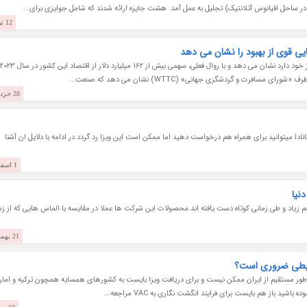
ع در ساحل اقیانوس آتلانتیک) تجلیل به عمل آمد. هشت جایزه ارائه شدند که شامل جوایزی برای...
12 تیر 1402
ی قوی از بهبود را نشان می دهد
صنعت گردشگری کانادا، نشانه هایی قوی از بهبودی را از خود دارد نشان می دهد و با روال فعلی، سهمی بیش از 162 میلیارد دلار از اقتصاد این کشور در سال 2023
فرت و گردشگری جهانی» (WTTC) نشان می دهد که صنعت...
28 خرداد 1402
ا میتوانید برای همراه هم درخواست دهید اما ممکن است این ویزا رد گردد در ادامه با دلایل ان آشنا
1 اسفند 1397
نیا
اد و طی زمانی کوتاه دست یافته اند.محصولات این شرکت ها عملا در مقایسه با الماس هایی که از ز
21 بهمن 1397
رایطی ضروری است؟
به طور مستقیم از ایران ممکن نیست و برای دریافت ویزا بایست به کشورهای همسایه همچون ترکیه و امار
شید باز هم بایست برای فرایند انگشت نگاری به VAC مراجعه...