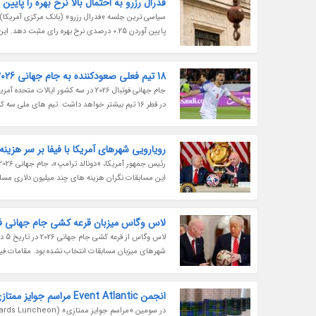
فدرال رزرو به احتمال بالا نرخ بهره را پایین
پایین آوردن 0.25 درصدی نرخ بهره رای مثبت دهد. این تصمیم ممکن است از دو سمت با مخالفت مواجه شود: از طرف سیاست گذارانی...
18 تیم فعلی صعودکننده به جام جهانی 2026
در قطر 16 تیم بیشتر خواهد داشت. تیم های ملی سه کشور میزبان به صورت خودکار به جام جهانی صعود کرده اند و کنفدراسیون...
رویارویی شهرهای آمریکا با فیفا بر سر هزینه ه
این مسابقات نگران هزینه های چند میلیون دلاری مسائ
لاس وگاس میزبان قرعه کشی جام جهانی فوتبال
لاس
شهرهای میزبان مسابقات انتخاب نشده بود. مقامات فیفا خ
انجمن Event Atlantic مراسم جوایز ممتازی در زمینه گردشگری رویدادی را برگزار کرد