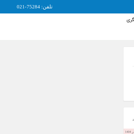
تلفن: 75284-021
گری
د