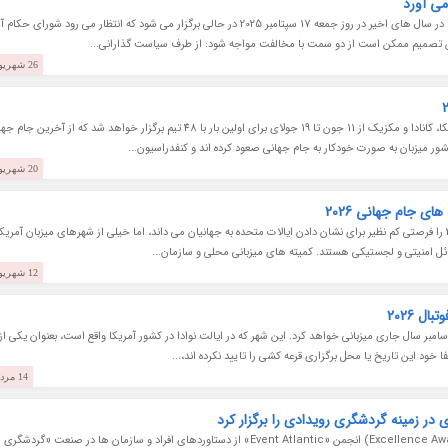
 می آورد
سیاسی ترین جلسه «فدرال رزرو» (بانک مرکزی آمریکا) در سال های اخیر در روز جمعه 17 سپتامبر 2025 در حالی برگزار می شود که انتظار می رود شورای 
26 شهریور 1404
جام جهانی فوتبال 2026 در سه کشور ایالات متحده آمریکا، کانادا و مکزیک از 11 جون تا 19 جولای برای اولین بار با 48 تیم برگزار خواهد شد که از آخرین
20 شهریور 1404
ای جام جهانی 2026
رئیس جمهور آمریکا، «دونالد ترامپ»، جام جهانی 2026 را فرصتی کم نظیر برای نشان دادن ایالات متحده به جهانیان می داند، اما خیلی از شهرهای میزبان آمر
ل امنیتی و لجستیکی هستند. کمیته های میزبانی محلی و سازمان...
12 شهریور 1404
 2026
 وگاس از قرعه کشی جام جهانی 2026 در تاریخ 5 دسامبر سال جاری میزبانی خواهد کرد. این شهر که در ایالت نوادا در کشور آمریکا واقع است، بعنوان یکی از
ود این تاریخ یا محل برگزاری قرعه کشی را تایید نکرده اند،...
14 مرداد 1404
در سومین «مراسم جوایز ممتازی» (Excellence Awards Luncheon) انجمن «Event Atlantic» از دستاوردهای افراد و سازمان ها در صنعت «گردشگری