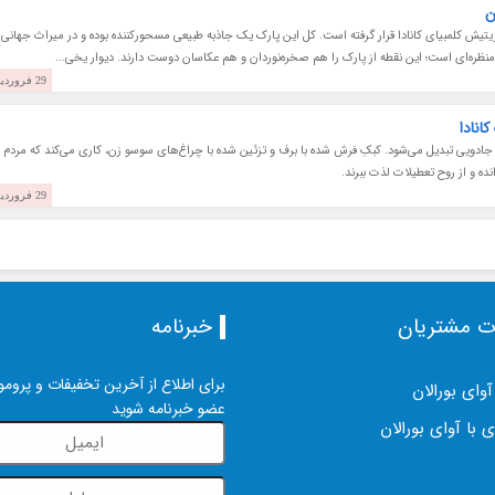
ر پارک ملی Kootenay در استان بریتیش کلمبیای کانادا قرار گرفته است. کل این پارک یک جاذبه طبیعی مسحورکننده بوده و در میراث جهانی
29 فروردین 1397
انادا
ادویی تبدیل می‌شود. کبکِ فرش شده با برف و تزئین شده با چراغ‌های سوسو زن، کاری می‌کند که مردم
ده و از روح تعطیلات لذت ببرند.
29 فروردین 1397
ت مشتریان
خبرنامه
برای اطلاع از آخرین تخفیفات و پرومو
آوای بورالان
عضو خبرنامه شوید
 با آوای بورالان