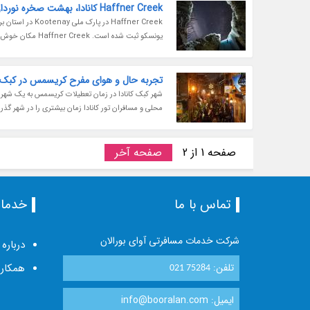
Haffner Creek کانادا، بهشت صخره نوردان
Haffner Creek د
یونسکو ثبت شده است. Haffner Creek مکان خوش‌منظره‌ای است؛ این نقطه از پارک را هم صخره‌نوردان و هم عکاسان دوست دارند. دیوار یخی...
تجربه حال و هوای مفرح کریسمس در کبک ک
شهر کبک کانادا در زمان تعطیلات کریسمس به یک شهر ج
محلی و مسافران تور کانادا زمان بیشتری را در شهر گذران
صفحه 1 از 2
صفحه آخر
تماس با ما
خدما
شرکت خدمات مسافرتی آوای بورالان
درباره 
تلفن:
همکاری
021 75284
ایمیل: info@booralan.com