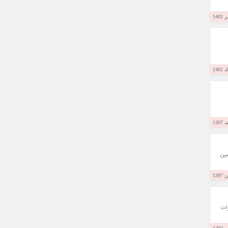
مین
ات