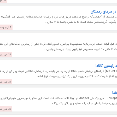
10 مهر 1397
 در سرمای زمستان
ی هستید، از آن‌هایی که ترجیح می‌دهند در روزهای سرد و برفی به جای تفریحات زمستانی مثل اسکی به
د. اگر پاسختان مثبت است، با ما همراه باشید تا 11 مکان...
7 اردیبهشت 1397
Abra) در استان آلبرتا کانادا قرار گرفته است. این دریاچه مصنوعی با پیرامون افسون‌کننده‌اش به یکی از زیباترین جاذبه‌های این من
 این دمای پایین...
29 فروردین 1397
رابسون کانادا
پارک استانی کوه رابسون (Mount Robson Provincial Park) در استان بریتیش کلمبیا کانادا قرار دارد. این پارک زیبا در بخش کانادایی کوه‌های راکی قرار د
ز طبیعت کانادا انتظار می‌رود، این پارک نیز برای طبیعت فوق‌العاده...
29 فروردین 1397
دا
این سکوی تماشای منظره با کف شیشه‌ای، بر فراز دره Sunwapta در پارک ملی Jasper در آلبرتا کانادا ساخته شده است. این سکو یک پیاده‌روی هیجان‌انگیز و
ین پیاده‌راه شیشه‌ای در لبه یک صخره و بر بالای یک پرتگاه...
29 فروردین 1397