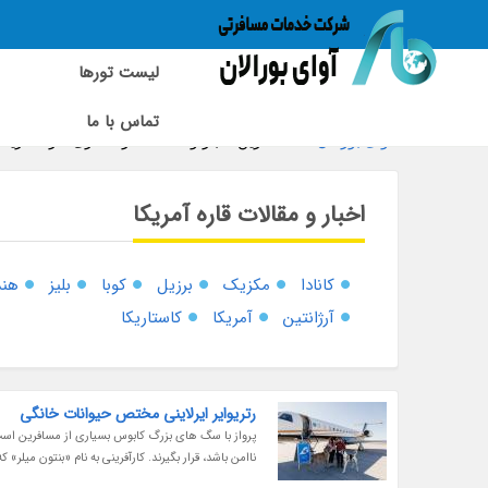
لیست تورها
تماس با ما
آوای بورالان
»
آخرین اخبار و مقالات گردشگری قاره آمریکا 
اخبار و مقالات قاره آمریکا
کانادا
مکزیک
برزیل
کوبا
بلیز
هند
آرژانتین
آمریکا
کاستاریکا
رتریوایر ایرلاینی مختص حیوانات خانگی
پرواز با سگ های بزرگ کابوس بسیاری از مسافرین است
ناامن باشد، قرار بگیرند. کارآفرینی به نام «بنتون میلر