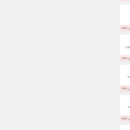
سیون
 کرده
ند.