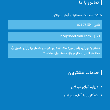
تماس با ما
شرکت خدمات مسافرتی آوای بورالان
تلفن:
021 75284
ایمیل: info@booralan.com
نشانی: تهران، بلوار میرداماد، ابتدای خیابان حصاری(رازان جنوبی)،
مجتمع اداری تجاری راز، طبقه اول، واحد 7
خدمات مشتریان
درباره آوای بورالان
همکاری با آوای بورالان