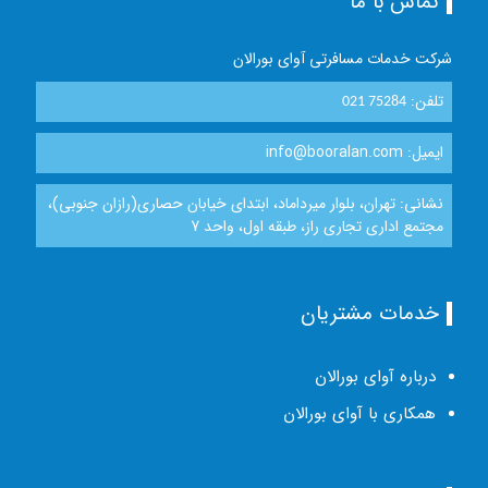
تماس با ما
شرکت خدمات مسافرتی آوای بورالان
تلفن:
021 75284
ایمیل: info@booralan.com
نشانی: تهران، بلوار میرداماد، ابتدای خیابان حصاری(رازان جنوبی)،
مجتمع اداری تجاری راز، طبقه اول، واحد 7
خدمات مشتریان
درباره آوای بورالان
همکاری با آوای بورالان