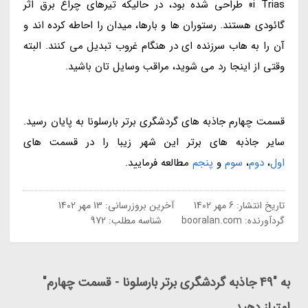
i Trias» طراحی شده بود، در حالیکه تیرهای چراغ برق اثر
گائودی هستند. رستوران ها و بارها، میدان را احاطه کرده اند و
آن را به هاب سرزنده ای در هنگام غروب تبدیل می کنند. البته
وقتی از اینجا رد می شوید، مراقب وسایل تان باشید.
قسمت چهارم جاذبه های گردشگری برتر بارسلونا به پایان رسید.
سایر جاذبه های برتر این شهر زیبا را در قسمت های
اول
،
دوم
،
سوم
و
پنجم
مطالعه فرمایید.
تاریخ انتشار:
6 مهر 1402
آخرین بروزرسانی:
13 مهر 1402
گردآورنده:
booralan.com
شناسه مطلب: 972
به "49 جاذبه گردشگری برتر بارسلونا - قسمت چهارم"
امتیاز دهید