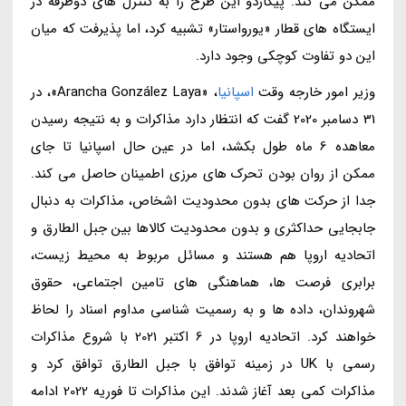
ممکن می کند. پیکاردو این طرح را به کنترل های دوطرفه در
ایستگاه های قطار «یورواستار» تشبیه کرد، اما پذیرفت که میان
این دو تفاوت کوچکی وجود دارد.
وزیر امور خارجه وقت
اسپانیا
، «Arancha González Laya»، در
31 دسامبر 2020 گفت که انتظار دارد مذاکرات و به نتیجه رسیدن
معاهده 6 ماه طول بکشد، اما در عین حال اسپانیا تا جای
ممکن از روان بودن تحرک های مرزی اطمینان حاصل می کند.
جدا از حرکت های بدون محدودیت اشخاص، مذاکرات به دنبال
جابجایی حداکثری و بدون محدودیت کالاها بین جبل الطارق و
اتحادیه اروپا هم هستند و مسائل مربوط به محیط زیست،
برابری فرصت ها، هماهنگی های تامین اجتماعی، حقوق
شهروندان، داده ها و به رسمیت شناسی مداوم اسناد را لحاظ
خواهند کرد. اتحادیه اروپا در 6 اکتبر 2021 با شروع مذاکرات
رسمی با UK در زمینه توافق با جبل الطارق توافق کرد و
مذاکرات کمی بعد آغاز شدند. این مذاکرات تا فوریه 2022 ادامه