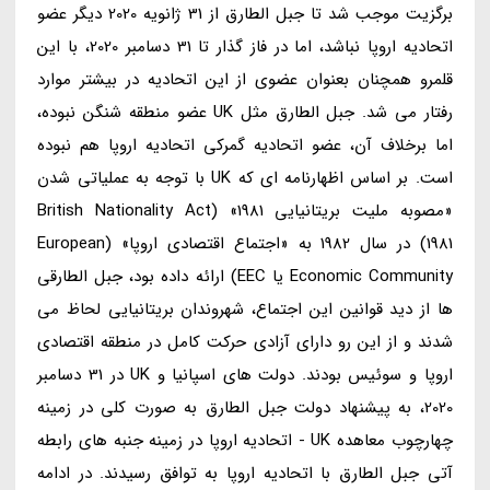
برگزیت موجب شد تا جبل الطارق از 31 ژانویه 2020 دیگر عضو
اتحادیه اروپا نباشد، اما در فاز گذار تا 31 دسامبر 2020، با این
قلمرو همچنان بعنوان عضوی از این اتحادیه در بیشتر موارد
رفتار می شد. جبل الطارق مثل UK عضو منطقه شنگن نبوده،
اما برخلاف آن، عضو اتحادیه گمرکی اتحادیه اروپا هم نبوده
است. بر اساس اظهارنامه ای که UK با توجه به عملیاتی شدن
«مصوبه ملیت بریتانیایی 1981» (British Nationality Act
1981) در سال 1982 به «اجتماع اقتصادی اروپا» (European
Economic Community یا EEC) ارائه داده بود، جبل الطارقی
ها از دید قوانین این اجتماع، شهروندان بریتانیایی لحاظ می
شدند و از این رو دارای آزادی حرکت کامل در منطقه اقتصادی
اروپا و سوئیس بودند. دولت های اسپانیا و UK در 31 دسامبر
2020، به پیشنهاد دولت جبل الطارق به صورت کلی در زمینه
چهارچوب معاهده UK - اتحادیه اروپا در زمینه جنبه های رابطه
آتی جبل الطارق با اتحادیه اروپا به توافق رسیدند. در ادامه