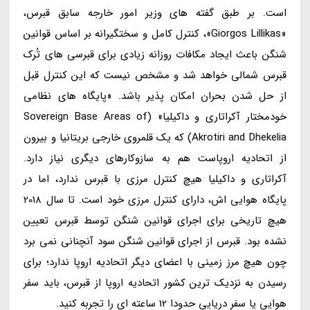
است. بر طبق گفته های وزیر امور خارجه سابق قبرس،
«Giorgos Lillikas»، کنترل کامل و سختگیرانه بر اساس قوانین
شنگن باعث ایجاد مکافات روزانه زیادی برای قبرسی های تُرک
قبرس شمالی خواهد شد و مشخص نیست که این کنترل قبل
از حل شدن بحران امکان پذیر باشد. «پایگاه های نظامی
خودمختار آکراتاری و داکیلیا» (Sovereign Base Areas of
Akrotiri and Dhekelia) که یک قلمروی خارجی بریتانیا و بیرون
از اتحادیه اروپاست هم به سازوکارهای دیگری نیاز دارد.
آکراتاری و داکیلیا هیچ کنترل مرزی با قبرس ندارد، اما در
پایگاه هوایی اش، دارای کنترل مرزی خود است. تا سال 2018
هیچ تاریخی برای اجرای قوانین شنگن توسط قبرس تعیین
نشده بود. قبرس از اجرای قوانین شنگن سود آنچنانی نمی برد
چون هیچ مرز زمینی با اعضای دیگر اتحادیه اروپا ندارد؛ برای
رسیدن به نزدیک ترین کشور اتحادیه اروپا از قبرس، باید سفر
هوایی یا سفر دریایی حدودا 12 ساعته ای را تجربه کنید.