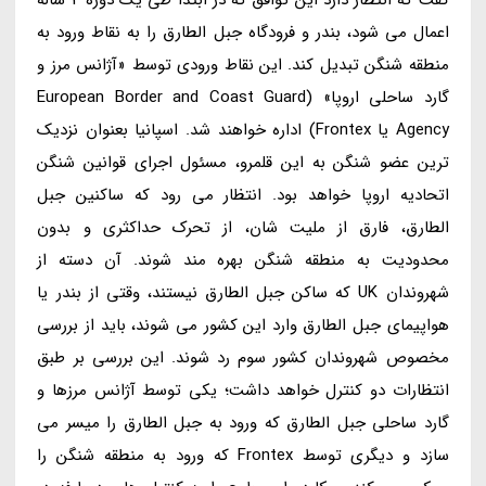
گفت که انتظار دارد این توافق که در ابتدا طی یک دوره 4 ساله
اعمال می شود، بندر و فرودگاه جبل الطارق را به نقاط ورود به
منطقه شنگن تبدیل کند. این نقاط ورودی توسط «آژانس مرز و
گارد ساحلی اروپا» (European Border and Coast Guard
Agency یا Frontex) اداره خواهند شد. اسپانیا بعنوان نزدیک
ترین عضو شنگن به این قلمرو، مسئول اجرای قوانین شنگن
اتحادیه اروپا خواهد بود. انتظار می رود که ساکنین جبل
الطارق، فارق از ملیت شان، از تحرک حداکثری و بدون
محدودیت به منطقه شنگن بهره مند شوند. آن دسته از
شهروندان UK که ساکن جبل الطارق نیستند، وقتی از بندر یا
هواپیمای جبل الطارق وارد این کشور می شوند، باید از بررسی
مخصوص شهروندان کشور سوم رد شوند. این بررسی بر طبق
انتظارات دو کنترل خواهد داشت؛ یکی توسط آژانس مرزها و
گارد ساحلی جبل الطارق که ورود به جبل الطارق را میسر می
سازد و دیگری توسط Frontex که ورود به منطقه شنگن را