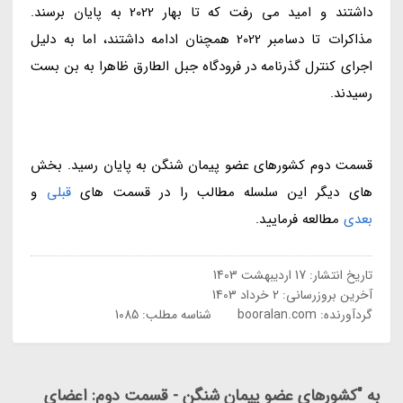
داشتند و امید می رفت که تا بهار 2022 به پایان برسند.
مذاکرات تا دسامبر 2022 همچنان ادامه داشتند، اما به دلیل
اجرای کنترل گذرنامه در فرودگاه جبل الطارق ظاهرا به بن بست
رسیدند.
قسمت دوم کشورهای عضو پیمان شنگن به پایان رسید. بخش
های دیگر این سلسله مطالب را در قسمت های
قبلی
و
بعدی
مطالعه فرمایید.
تاریخ انتشار:
17 اردیبهشت 1403
آخرین بروزرسانی:
2 خرداد 1403
گردآورنده:
booralan.com
شناسه مطلب: 1085
به "کشورهای عضو پیمان شنگن - قسمت دوم: اعضای