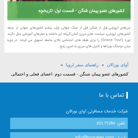
کشورهای عضو پیمان شنگن - قسمت اول: تاریخچه
مرزهای اروپایی قبل از شنگن قبل از جنگ جهانی اول، بیشتر کشورهای جهان، از جمله
کشورهای اروپایی، سیاست های مرزی آسان گیرانه ای داشتند و سفرهای آموزشی مثل «گرند
تور» (Grand Tour) را برای طبقه های اجتماعی بالای جامعه تسهیل می کردند. در دوره
میان دوجنگ، ویزاها و کنترل های مرزی به امری رایج...
آوای بورالان
»
راهنمای سفر اروپا
»
کشورهای عضو پیمان شنگن - قسمت دوم: اعضای فعلی و احتمالی
تماس با ما
شرکت خدمات مسافرتی آوای بورالان
تلفن:
021 75284
ایمیل: info@booralan.com