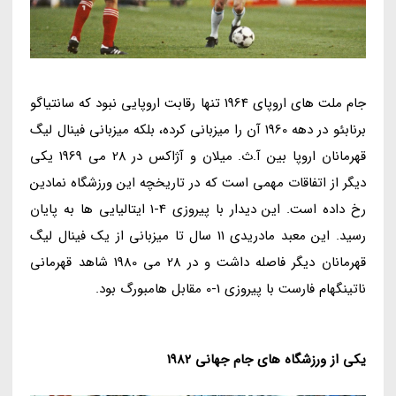
جام ملت های اروپای 1964 تنها رقابت اروپایی نبود که سانتیاگو
برنابئو در دهه 1960 آن را میزبانی کرده، بلکه میزبانی فینال لیگ
قهرمانان اروپا بین آ.ث. میلان و آژاکس در 28 می 1969 یکی
دیگر از اتفاقات مهمی است که در تاریخچه این ورزشگاه نمادین
رخ داده است. این دیدار با پیروزی 4-1 ایتالیایی ها به پایان
رسید. این معبد مادریدی 11 سال تا میزبانی از یک فینال لیگ
قهرمانان دیگر فاصله داشت و در 28 می 1980 شاهد قهرمانی
ناتینگهام فارست با پیروزی 1-0 مقابل هامبورگ بود.
یکی از ورزشگاه های جام جهانی 1982