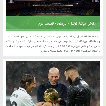
مفاخر اسپانیا: فوتبال - بارسلونا - قسمت دوم
تاریخچه باشگاه فوتبال بارسلونا را می توان به 3 بخش تقسیم کرد. در روزهای اولیه تاسیس
این باشگاه، ورزشگاه آن دائما عوض می شد. در مرحله دوم، بارسلونا بالاخره یک ورزشگاه
دائمی به نام «لس کورتس» (Les Corts) را پیدا کرد. بالاخره در مرحله سوم و با ساخت
ورزشگاه «نیوکمپ» (Camp Nou)، شاهد توسعه باشگاه...