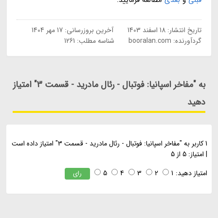
تاریخ انتشار:
18 اسفند 1403
آخرین بروزرسانی:
17 مهر 1404
گردآورنده:
booralan.com
شناسه مطلب: 1261
به "مفاخر اسپانیا: فوتبال - رئال مادرید - قسمت 3" امتیاز
دهید
1
کاربر به "
مفاخر اسپانیا: فوتبال - رئال مادرید - قسمت 3
" امتیاز داده است
|
امتیاز:
5
از
5
امتیاز دهید:
1
2
3
4
5
رای