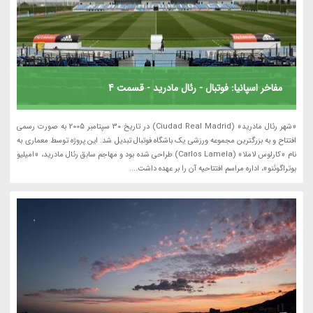
مفاخر اسپانیا: فوتبال - رئال مادرید - قسمت 4
«شهر رئال مادرید» (Ciudad Real Madrid) در تاریخ 30 سپتامبر 2005 به صورت رسمی
افتتاح و به بزرگترین مجموعه ورزشی یک باشگاه فوتبال تبدیل شد. این پروژه توسط معماری به
نام «کارلوس لاملا» (Carlos Lamela) طراحی شده بود و مهاجم سابق رئال مادرید، «امیلیو
بوتراگوئنو»، اداره مراسم افتتاحیه آن را بر عهده داشت....