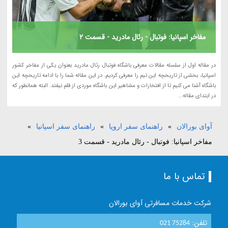
مفاخر اسپانیا: فوتبال - رئال مادرید - قسمت 2
در مقاله اول از سلسله مقالات معرفی باشگاه فوتبال رئال مادرید بعنوان یکی از مفاخر کشور
اسپانیا، بخشی از تاریخچه این تیم را معرفی کردیم. در این مقاله شما را با ادامه تاریخچه این
باشگاه آشنا می کنیم تا از افتخارات و مشاهیر این باشگاه موردی از قلم نیفتد. البته همانطور که
در ابتدای مقاله...
آوای بورالان
»
راهنمای سفر اروپا
»
راهنمای سفر اسپانیا
»
مفاخر اسپانیا: فوتبال - رئال مادرید - قسمت 3
تماس با ما
شرکت خدمات مسافرتی آوای بورالان
تلفن:
021 75284