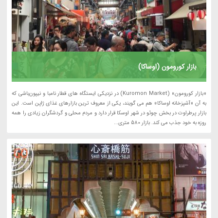
بازار کورومون (اوساکا)
«بازار کورومون» (Kuromon Market) در نزدیکی ایستگاه های قطار نامبا و نیپون‌باشی که
به آن «آشپزخانه اوساکا» هم می گویند، یکی از معروف ترین بازارهای غذای ژاپن است. این
بازار پرطراوت در بخش چوئو در شهر اوسکا قرار دارد و مردم محلی و گردشگران زیادی را همه
روزه به خود جذب می کند. بازار 580 متری...