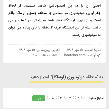
اصلی آن را در پل ابیسوباشی شاهد هستیم. از لحاظ
جغرافیایی دوتونبوری در مینامی یا منطقه جنوبی اوساکا واقع
است و از طریق ایستگاه قطار نامبا به راحتی در دسترس می
باشد. البته از این ایستگاه ظرف 4 دقیقه با پای پیاده می توان
به دوتونبوری رسید.
تاریخ انتشار:
15 مهر 1404
آخرین بروزرسانی:
15 مهر 1404
گردآورنده:
booralan.com
شناسه مطلب: 1400
به "منطقه دوتونبوری (اوساکا)" امتیاز دهید
امتیاز دهید:
1
2
3
4
5
رای