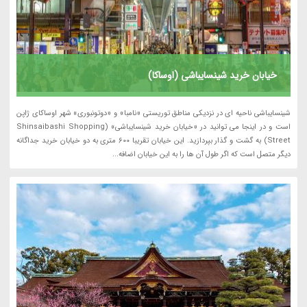
خیابان خرید شینسایباشی (اوساکا)
شینسایباشی ناحیه ای در نزدیکی مناطق توریستی «نامبا» و «دوتونبوری» شهر اوساکای ژاپن
است و در اینجا می توانید در «خیابان خرید شینسایباشی» (Shinsaibashi Shopping
Street) به گشت و گذار بپردازید. این خیابان تقریبا 600 متری به دو خیابان خرید جداگانه
دیگر متصل است که اگر طول آن ها را به این خیابان اضافه...