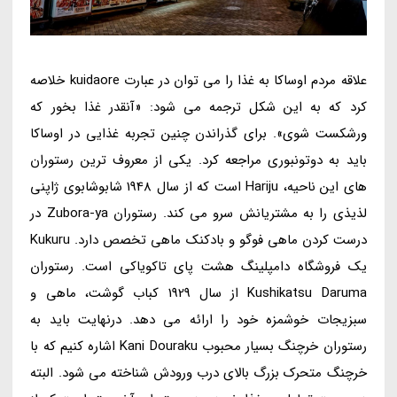
علاقه مردم اوساکا به غذا را می توان در عبارت kuidaore خلاصه
کرد که به این شکل ترجمه می شود: «آنقدر غذا بخور که
ورشکست شوی». برای گذراندن چنین تجربه غذایی در اوساکا
باید به دوتونبوری مراجعه کرد. یکی از معروف ترین رستوران
های این ناحیه، Hariju است که از سال 1948 شابوشابوی ژاپنی
لذیذی را به مشتریانش سرو می کند. رستوران Zubora-ya در
درست کردن ماهی فوگو و بادکنک ماهی تخصص دارد. Kukuru
یک فروشگاه دامپلینگ هشت پای تاکویاکی است. رستوران
Kushikatsu Daruma از سال 1929 کباب گوشت، ماهی و
سبزیجات خوشمزه خود را ارائه می دهد. درنهایت باید به
رستوران خرچنگ بسیار محبوب Kani Douraku اشاره کنیم که با
خرچنگ متحرک بزرگ بالای درب ورودش شناخته می شود. البته