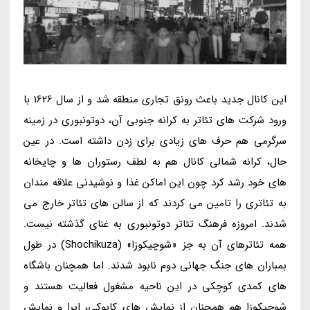
این کانال جدید باعث رونق تجاری منطقه شد و از سال 1626 با
ورود شرکت های تئاتر به کرانه جنوبی آن، دوتونبوری در زمینه
سرگرمی هم حرف های زیادی برای زدن داشته است. در عین
حال، کرانه شمالی کانال هم به لطف رستوران ها و چایخانه
های خود رشد کرد چون این اماکن غذا و نوشیدنی علاقه مندان
به تئاتری را تامین می کردند که از سالن های تئاتر خارج می
شدند. امروزه فرهنگ تئاتر دوتونبوری به غنای گذشته نیست.
همه تئاترهای آن به جز «شوچیکوزا» (Shochikuza) در طول
بمباران های جنگ جهانی دوم نابود شدند. اما همچنان باشگاه
های کمدی کوچکی در این ناحیه مشغول فعالیت هستند و
شوچیکوزا هم همچنان از نمایش های کابوکی، اپرا و نمایش