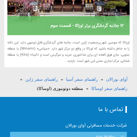
12 جاذبه گردشگری برتر اوزاکا - قسمت سوم
اوزاکا که سومین شهر پرجمعیت ژاپن است، جاذبه های گردشگری قابل توجهی دارد. این نکته
را به خاطر داشته باشید که اوزاکا در واقع دو مرکز شهر دارد. «مینامی» (Minami) یا منطقه
جنوبی، جای فوق العاده ای برای غذاخوری، خرید و سرگرمی است و «کیتا» (Kita) یا منطقه
شمالی، مرکز تجاری سنتی این شهر است. بازدید...
آوای بورالان
»
راهنمای سفر آسیا
»
راهنمای سفر ژاپن
»
راهنمای سفر اوساکا
»
منطقه دوتونبوری (اوساکا)
تماس با ما
شرکت خدمات مسافرتی آوای بورالان