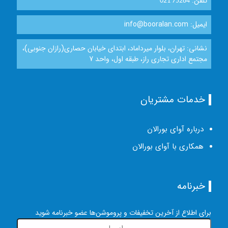
تلفن:
021 75284
ایمیل: info@booralan.com
نشانی: تهران، بلوار میرداماد، ابتدای خیابان حصاری(رازان جنوبی)،
مجتمع اداری تجاری راز، طبقه اول، واحد 7
خدمات مشتریان
درباره آوای بورالان
همکاری با آوای بورالان
خبرنامه
برای اطلاع از آخرین تخفیفات و پروموشن‌ها عضو خبرنامه شوید