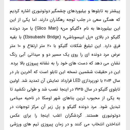
پیشتر به تابلوها و بیلبوردهای چشمگیر دوتونبوری اشاره کردیم
که همگی سعی در جلب توجه رهگذران دارند. اما یکی از این
این بیلبوردها به نام «گلیکو من» (Glico Man) یا مرد دونده
گلیکو در بالای «پل ابیسوباشی» (Ebisubashi Bridge) با بقیه
فرق دارد. این تبلیغ شکلات گلیکو با 20 متر ارتفاع و 10 متر
عرض مرد دونده ای را روی یک مسیر دو و میدانی آبی رنگ
نشان می دهد که دست های خود را به نشانه پیروزی بالا برده.
این در حقیقت ششمین نسخه این تابلو است که آخرین بار در
سال 2014 با نورپردازی LED قرارداد نمایش آن تمدید شد. اولین
تابلوی گلیکو در سال 1935 در اینجا نصب شد و طولی نکشید تا
به یکی از محبوب ترین بناهای شهر اوسکا در ناحیه مینامی
تبدیل شود. مرد دونده گلیکو و پل زیر آن مرکز توجهات در
دوتونبوری هستند. گردشگران اغلب اینجا را برای عکس
انداختن انتخاب می کنند و در زمان پیروزی تیم های ورزشی