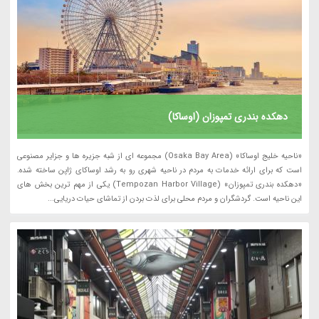
دهکده بندری تمپوزان (اوساکا)
«ناحیه خلیج اوساکا» (Osaka Bay Area) مجموعه ای از شبه جزیره ها و جزایر مصنوعی
است که برای ارائه خدمات به مردم در ناحیه شهری رو به رشد اوساکای ژاپن ساخته شده.
«دهکده بندری تمپوزان» (Tempozan Harbor Village) یکی از مهم ترین بخش های
این ناحیه است. گردشگران و مردم محلی برای لذت بردن از تماشای حیات دریایی...