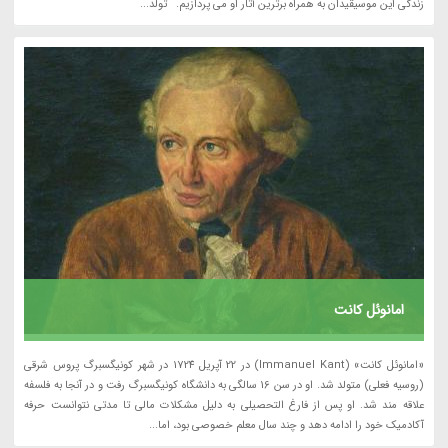
زندگی این موسیقیدان به همراه برترین آثار او می پردازیم. تولد...
امانوئل کانت
«امانوئل کانت» (Immanuel Kant) در 22 آپریل 1724 در شهر کونیگسبرگ پروس شرقی
(روسیه فعلی) متولد شد. او در سن 16 سالگی به دانشگاه کونیگسبرگ رفت و در آنجا به فلسفه
علاقه مند شد. او پس از فارغ التحصیلی به دلیل مشکلات مالی تا مدتی نتوانست حرفه
آکادمیک خود را ادامه دهد و چند سال معلم خصوصی بود، اما...