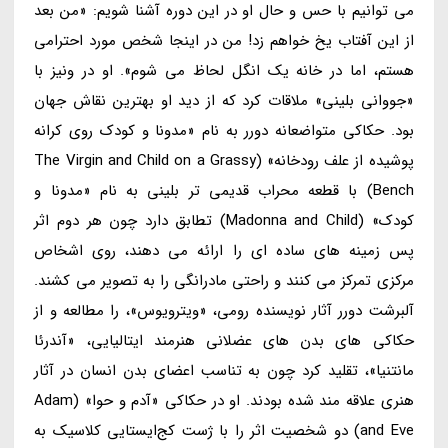
می توانیم با حس و حال او در این دوره آشنا شویم: «من بعد
از این آفتاب یخ خواهم زد! من در اینجا شخص مورد احترامی
هستم، اما در خانه یک انگل لحاظ می شوم». او در ونیز با
«جووانی بلینی» ملاقات کرد که از دید او بهترین نقاش جهان
بود. حکاکی متواضعانه دورر به نام «مدونا و کودک روی کرانه
پوشیده از علف رودخانه» (The Virgin and Child on a Grassy
Bench) با قطعه محراب قدیمی تر بلینی به نام «مدونا و
کودک» (Madonna and Child) تطابق دارد چون هر دوم اثر
پس زمینه های ساده ای را ارائه می دهند، روی اشخاص
مرکزی تمرکز می کنند و راحتی مادرانگی را به تصویر می کشند.
آلبرشت دورر آثار نویسنده رومی، «ویترویوس»، را مطالعه و از
حکاکی های بدن های عضلانی هنرمند ایتالیایی، «آندرئا
مانتنیا»، تقلید کرد چون به تناسب اعضای بدن انسان در آثار
هنری علاقه مند شده بودند. او در حکاکی «آدم و حوا» (Adam
and Eve) دو شخصیت اثر را با ژست کج‌ایستایی کلاسیک به