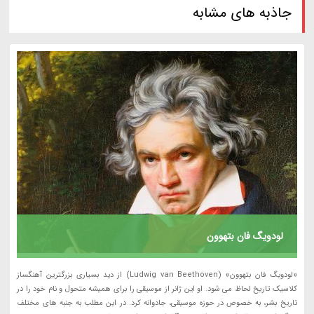
جاذبه های مشابه
لودویگ فان بتهوون
«لودویگ فان بتهوون» (Ludwig van Beethoven) از دید بسیاری بزرگترین آهنگساز
کلاسیک تاریخ لحاظ می شود. او این ژانر از موسیقی را برای همیشه متحول و نام خود را در
تاریخ بشر، به خصوص در حوزه موسیقی، جادوانه کرد. در این مطلب به جنبه های مختلف