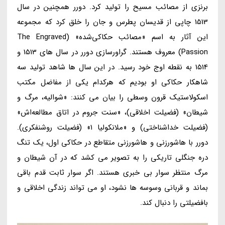
برنزی از مصائب مسیح را تولید کرد. دورر همچنین در سال
1513 چاپی از قدیسان پطرس و جان را خلق کرد که مجموعه
این آثار به اسم «مصائب حکاکی‌شده» (The Engraved
Passion) معروف هستند. گراورسازی دورر در سال های 1513 و
1514 به نقطه اوج خود رسید. در این سال ها شاهد تولید سه
شاهکار حکاکی او بودیم که هرکدام یکی از مفاضل مکتب
اسکولاستیک قرون وسطی را بیان می کنند: «شوالیه، مرگ و
شیطان» (فضیلت اخلاقی)، «سنت جروم در اتاق مطالعه‌اش»
(فضیلت خداشناختی) و «ملانکولیا ۱» (فضیلت روشنفکری).
دورر با هاشورزنی و هاشورزنی متقاطع در حکاکی اول، یک تنگ
دره جنگلی تاریکی را به تصویر می کشد که در آن شیطان و
مرگ منتظر سوار بی خبری هستند. اگر سوار ثابت قدم باقی
بماند و قربانی وسوسه ها نشود، او می تواند زندگی اخلاقی و
بافضیلتی را دنبال کند.