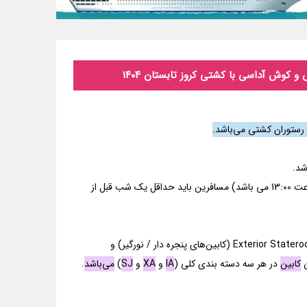
شد.
نکته مهم! با توجه به اینکه مسافرین باید تا قبل از ساعت 12:00 ظهر وارد کشتی شودند (ساعت حرکت کشتی از بندر کوش آداسی ساعت 13:00 می باشد) مسافرین باید حداقل یک شب قبل از
کابین‌های کشتی Celestyal Discovery در سه کلاس کلی Interior Staterooms (کابین‌های داخل کشتی که پنجره ندارند)، کابین‌های Exterior Staterooms (کابین‌های پنجره دار / نورگیر) و
ن
کابین
در هر سه دسته بندی کلی (
IA
و
XA
و
SJ
)
می‌باشد
.