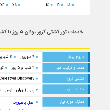
XB
XA
IC
IB
IA
تاریخ پرواز
4 شهریور
11 شهریور
مدت و ترکیب تور
4 شب و 5 روز
کو
کشتی کروز
Celestyal Discovery
خدمات تور
پرواز (تهران - ازمیر - ت
مدارک مورد نیاز
اصل پاسپورت