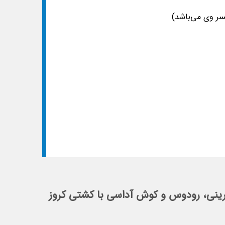
سر وی می‌باشد)
ی کروز Celestyal Discovery آتن، میکنوس، سانتورینی، رودوس و کوش آداسی با کشتی کروز