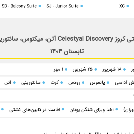
SB - Balcony Suite
SJ - Junior Suite
XC
خدمات تور کشتی کروز یونان 5 روز با کشتی کروز
تابستان ۱۴۰۴
18 شهریور
25 شهریور
1 مهر
ش آداسی
پاتموس
رودس
کرت
سانتورینی
آتن
هران)
اخذ ویزای شنگن یونان
اقامت در کابین‌های کشتی