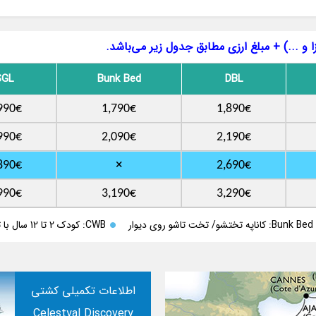
 و ...) + مبلغ ارزی مطابق جدول زیر می‌باشد.
SGL
Bunk Bed
DBL
990€
1,790€
1,890€
990€
2,090€
2,190€
×
890€
2,690€
990€
3,190€
3,290€
Bunk Bed: کاناپه تختشو/ تخت تاشو روی دیوار
CWB: کودک 2 تا 12 سال با تخت Bunk Bed
اطلاعات تکمیلی کشتی
Celestyal Discovery