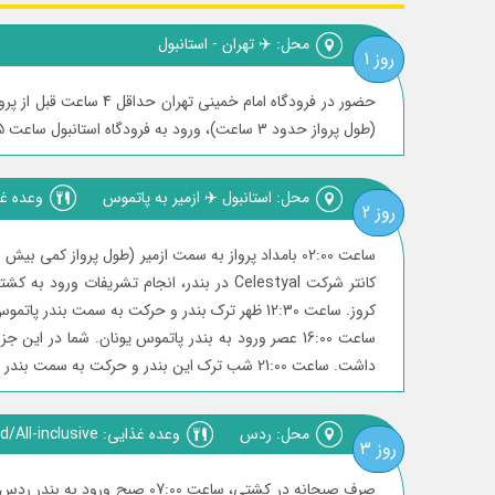
محل: ✈️ تهران - استانبول
روز 1
(طول پرواز حدود 3 ساعت)، ورود به فرودگاه استانبول ساعت 22:45 شب، حضور در سالن ترانزیت.
محل: استانبول ✈️ ازمیر به پاتموس
وعده غذایی: clusive
روز 2
کانتر شرکت Celestyal در بندر، انجام تشر
کروز. ساعت 12:30 ظهر ترک بندر و حرکت به سمت بندر پاتموس یونان.
داشت. ساعت 21:00 شب ترک این بندر و حرکت به سمت بندر رُدُس.
محل: ردس
وعده غذایی: Full Board/All-inclusive
روز 3