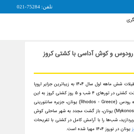
تلفن: 75284-021
گری
Celestyal آتن، میکنوس، سانتورینی، رودوس و کوش آداسی با کشتی کروز
تور یونان و جزایر یونان با کشتی کروز Celestyal Discovery تابستان و پاییز ۱۴۰۴ فرصتی است تا با خیالی آسوده، در اولین تعطیلات شش ماهه اول سال ۱۴۰۴ به زیباترین جزایر اروپا
سفر کنید. در این تور ترکیبی 4 شب کشتی کروز در مسیر جزایر یونان به شهرها و جزایر شگفت انگیز یونان خواهید رفت. مسیر حرکت کشتی در تورهای 4 شب و 5 روز کشتی کروز به این
شرح است: شهر ساحلی کوش آداسی (Kusadasi, Ephesos - Turkey) ترکیه، جزیره پاتموس (Patmos - Greece) یونان، جزیره رودس (Rhodos - Greece) یونان، جزیره سانتورینی
(Santorin, Cyclades - Greece) یونان، بندر لاوریون در جنوب شهر آتن (Lavrion - Greece) یونان، جزیره میکونوس (Mykonos - Greece) یونان، باز گشت مجدد به شهر ساحلی کوش
ه‌های یونان می‌پردازید، شب‌ها را با آرامش کامل در کشتی با تفریحات
یونان در نوروز 1404 مهیا شده است.