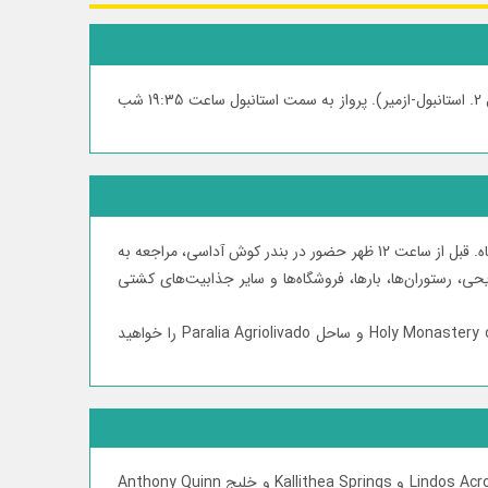
حضور در فرودگاه امام خمینی تهران حداقل 4 ساعت قبل از پرواز، مراجعه به کانتر هواپیمایی، تحویل بار و گرفتن دو کارت پرواز (1. تهران-استانبول 2. استانبول-ازمیر). پرواز به سمت استانبول ساعت 19:35 شب
ساعت 02:00 بامداد پرواز به سمت ازمیر (طول پرواز کمی بیش از 1 ساعت)، ساعت 03:15 بامداد ورود به فرودگاه ازمیر، تحویل بار و خروج از فرودگاه. قبل از ساعت 12 ظهر حضور در بندر کوش آداسی، مراجعه به
ت تفریحی، رستوران‌ها، بارها، فروشگاه‌ها و سایر جذابیت‌های کشتی
ساعت 16:00 عصر ورود به بندر پاتموس یونان. شما در این جزیره فرصت بازدید از جاذبه هایی چون صومعه Holy Monastery of Saint John the Theologian و ساحل Paralia Agriolivado را خواهید
صرف صبحانه در کشتی، ساعت 07:00 صبح ورود به بندر ردس یونان. شما در این جزیره فرصت بازدید از جاذبه هایی چون بناهای تاریخی Lindos Acropolis و Kallithea Springs و خلیج Anthony Quinn