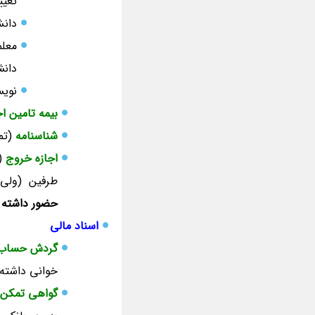
تغیی
دانش
معلم
دانش
نویس
بیمه تامین ا
شناسنامه
(تم
اجازه خروج
طرفین (ولی
حضور داشته 
اسناد مالی
گردش حساب
خوانی داشته 
گواهی تمکن 