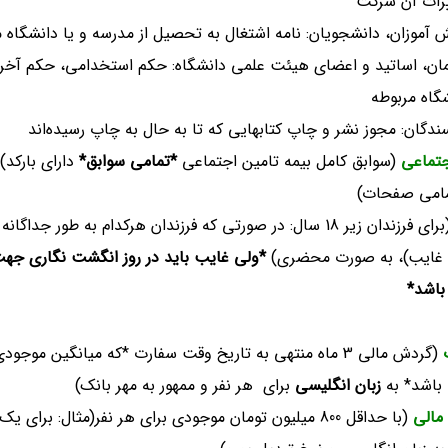
رات آن شرکت
 آموزان، دانشجویان: نامه اشتغال به تحصیل از مدرسه و یا دانشگاه 
ان، اساتید و اعضای هیئت علمی دانشگاه: حکم استخدامی، حکم آخرین 
گاه مربوطه
ندگان: مجوز نشر و چاپ کتابهایی که تا به حال به چاپ رسیده‌اند
جتماعی
(سوابق کامل بیمه تامین اجتماعی
*تمامی سوابق*
دارای بارکد)
امی صفحات)
(برای فرزندان زیر 18 سال: در صورتی که فرزندان هرکدام به طور
 غایب)، به صورت محضری)
*ولی غایب باید در روز انگشت نگاری جهت
باشد*
(گردش مالی 3 ماه منتهی به تاریخ وقت سفارت *که میانگین
باشد* به
زبان انگلیسی
برای هر نفر و ممهور به مهر بانک)
مالی