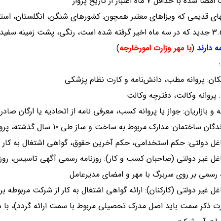
با حداقل 7 ماه اعتبار از تاریخ پرواز
های قدیمی که ویزاهای معتبر همچون: کشورهای شنگن، انگلستان، استرال
مه دارند
(
با مهر وزارت امورخارجه
)
:
ان: پروانه مطب، دانش‌نامه و کارت نظام پزشکی
: پروانه وکالت، دفترچه وکالت
 و بازاریان: جواز یا پروانه کسب، معرفی نامه از اتحادیه یا ارگان صادر
 ساختمان: مدارک مربوط به ساخت و ساز طی 10 سال گذشته، پروانه ساخت، قرادادهای مشارکت و مبایعه نامه ها
ل دولتی: حکم استخدامی، حکم آخرین حقوق، گواهی اشتغال به کار از
ل غیر دولتی (صاحبان کسب و کار): روزنامه رسمی آگهی تاسیس، روز
 رسمی بر روی سربرگ با مهر و امضای مدیرعامل
ل غیر دولتی (کارکنان): ارائه گواهی اشتغال به کار از شرکت مربوطه 
 ذکر سمت باید اصل مدرک تحصیلی مربوط با سمت ارائه گردد)، با ذک