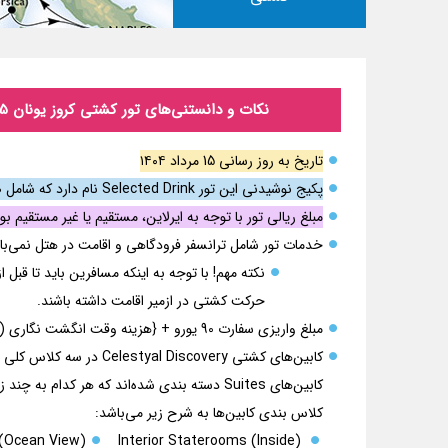
نکات و دانستنی‌های تور کشتی کروز یونان 5 روز با کشتی کروز Celestyal Discovery آتن، میکنوس، سانتورینی، رودوس و کوش آداسی با کشتی کروز تابستان ۱۴۰۴
تاریخ به روز رسانی 15 مرداد ۱۴۰۴
پکیج نوشیدنی این تور Selected Drink نام دارد که شامل صرف نوشیدنی های این پکیج بصورت نامحدود در زمان صرف وعده های غذایی در رستوران کشتی می‌باشد.
مبلغ ریالی تور با توجه به ایرلاین، مستقیم یا غیر مستقیم بودن پرواز( و تر
خدمات تور شامل ترانسفر فرودگاهی و اقامت در هتل نمی‌ب
حرکت کشتی در ازمیر اقامت داشته باشند.
مبلغ واریزی سفارت 90 یورو + {هزینه وقت انگشت نگاری (Biometric): 1-عادی 30 یورو 2- فوری 90 یورو} بر عهده مسافر می‌باشد.
کابین‌های Suites دسته بندی شده‌اند که هر کدام به چند زیر گروه دیگر تقسیم می‌شوند.
کلاس بندی کابین‌ها به شرح زیر می‌باشد:
s(Ocean View)
Interior Staterooms (Inside)