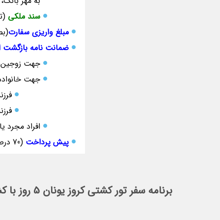
به مهر بانک، 
سند ملکی
(تم
مبلغ واریزی سفارت
(بص
ضمانت نامه بازگشت ا
جهت زوجین: 200 میلیون تومان برای هر مس
جهت خانواده
فرزندان ب
فرزندان زیر 
افراد مجرد یا متا
پیش پرداخت
(70 درصد کل مبلغ تور در زمان ثبت نام)