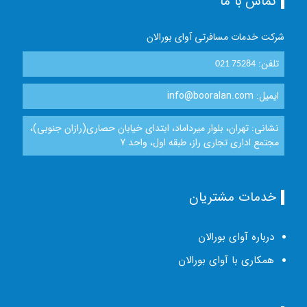
تماس با ما
شرکت خدمات مسافرتی آوای بورالان
تلفن:
021 75284
ایمیل: info@booralan.com
نشانی: تهران، بلوار میرداماد، ابتدای خیابان حصاری(رازان جنوبی)،
مجتمع اداری تجاری راز، طبقه اول، واحد 7
خدمات مشتریان
درباره آوای بورالان
همکاری با آوای بورالان