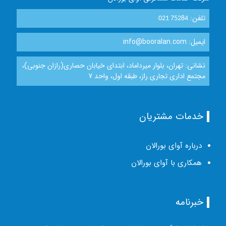
تلفن:
021 75284
ایمیل: info@booralan.com
نشانی: تهران، بلوار میرداماد، ابتدای خیابان حصاری(رازان جنوبی)،
مجتمع اداری تجاری راز، طبقه اول، واحد 7
خدمات مشتریان
درباره آوای بورالان
همکاری با آوای بورالان
خبرنامه