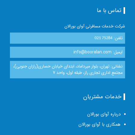
تماس با ما
شرکت خدمات مسافرتی آوای بورالان
تلفن:
021 75284
ایمیل: info@booralan.com
نشانی: تهران، بلوار میرداماد، ابتدای خیابان حصاری(رازان جنوبی)،
مجتمع اداری تجاری راز، طبقه اول، واحد 7
خدمات مشتریان
درباره آوای بورالان
همکاری با آوای بورالان