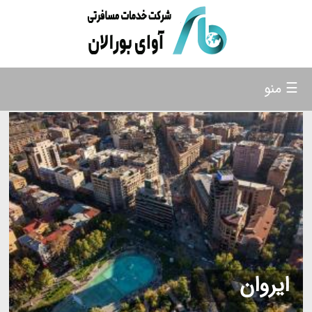
☰ منو
ایروان