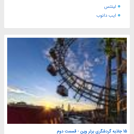
لینتس
ایب دانوب
15 جاذبه گردشگری برتر وین - قسمت دوم