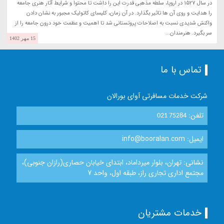
در سال 1527 در اروپا، سلطه مذهبی قدرت این را داشت تا محتوا و شرایط آثار هنری جامعه
را هدایت و روی آن ها تاثیر بگذارد. در آن زمان، کلیسای کاتولیک مجبور به نشان دادن
واکنش شدیدی نسبت به اصلاحات پروتستانی شد تا اهمیت و عظمت خود درون جامعه را از
سر بگیرد. هنرمندان...
15 مهر 1402
تماس با ما
شرکت خدمات مسافرتی آوای بورالان
تلفن:
021 75284
ایمیل: info@booralan.com
نشانی: تهران، بلوار میرداماد، ابتدای خیابان حصاری(رازان جنوبی)،
مجتمع اداری تجاری راز، طبقه اول، واحد 7
خدمات مشتریان