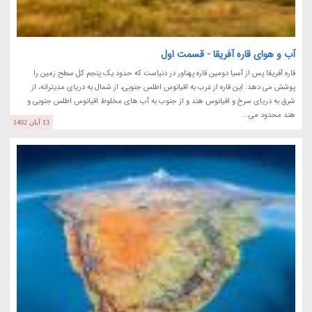
آب و هوای قاره آفریقا - قسمت اول
قاره آفریقا پس از آسیا دومین قاره پهناور در دنیاست که حدود یک پنجم کل سطح زمین را
پوشش می دهد. این قاره از غرب به اقیانوس اطلس جنوبی، از شمال به دریای مدیترانه، از
شرق به دریای سرخ و اقیانوس هند و از جنوب به آب های مخلوط اقیانوس اطلس جنوبی و
هند محدود می...
13 آبان 1402