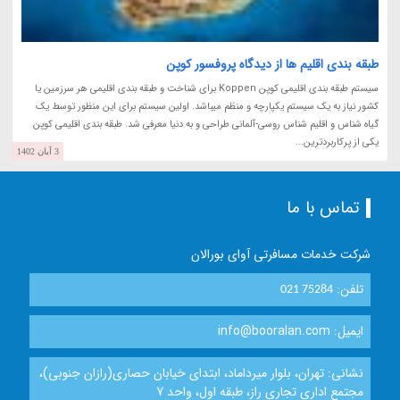
طبقه بندی اقلیم ها از دیدگاه پروفسور کوپن
سیستم طبقه بندی اقلیمی کوپن Koppen برای شناخت و طبقه بندی اقلیمی هر سرزمین یا
کشور نیاز به یک سیستم یکپارچه و منظم میباشد. اولین سیستم برای این منظور توسط یک
گیاه شناس و اقلیم شناس روسی-آلمانی طراحی و به دنیا معرفی شد. طبقه بندی اقلیمی کوپن
یکی از پرکاربردترین...
3 آبان 1402
تماس با ما
شرکت خدمات مسافرتی آوای بورالان
تلفن:
021 75284
ایمیل: info@booralan.com
نشانی: تهران، بلوار میرداماد، ابتدای خیابان حصاری(رازان جنوبی)،
مجتمع اداری تجاری راز، طبقه اول، واحد 7