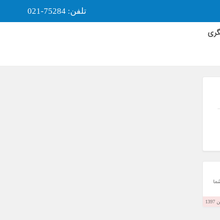
تلفن: 75284-021
گری
ما