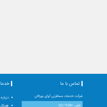
تماس با ما
خدما
شرکت خدمات مسافرتی آوای بورالان
درباره 
تلفن:
همکاری
021 75284