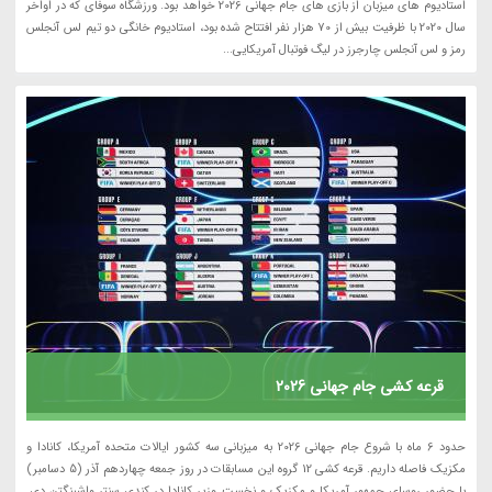
استادیوم های میزبان از بازی های جام جهانی 2026 خواهد بود. ورزشگاه سوفای که در اواخر
سال 2020 با ظرفیت بیش از 70 هزار نفر افتتاح شده بود، استادیوم خانگی دو تیم لس آنجلس
رمز و لس آنجلس چارجرز در لیگ فوتبال آمریکایی...
قرعه کشی جام جهانی 2026
حدود 6 ماه با شروع جام جهانی 2026 به میزبانی سه کشور ایالات متحده آمریکا، کانادا و
مکزیک فاصله داریم. قرعه کشی 12 گروه این مسابقات در روز جمعه چهاردهم آذر (5 دسامبر)
با حضور روسای جمهور آمریکا و مکزیک و نخست وزیر کانادا در کندی سنتر واشینگتن دی.