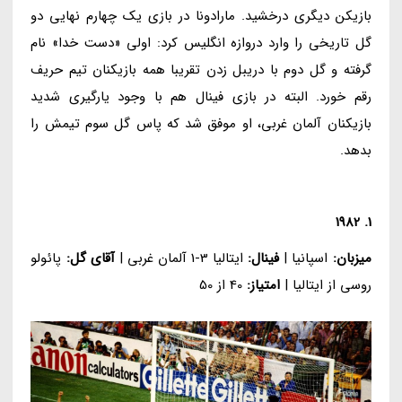
بازیکن دیگری درخشید. مارادونا در بازی یک چهارم نهایی دو
گل تاریخی را وارد دروازه انگلیس کرد: اولی «دست خدا» نام
گرفته و گل دوم با دریبل زدن تقریبا همه بازیکنان تیم حریف
رقم خورد. البته در بازی فینال هم با وجود یارگیری شدید
بازیکنان آلمان غربی، او موفق شد که پاس گل سوم تیمش را
بدهد.
1. 1982
میزبان:
اسپانیا |
فینال:
ایتالیا 3-1 آلمان غربی |
آقای گل:
پائولو
روسی از ایتالیا |
امتیاز:
40 از 50