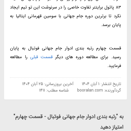
83 پائول برایتنر تفاوت خاصی را در سرنوشت این تو تیم ایجاد
نکرد تا برترین دوره جام جهانی با سومین قهرمانی ایتالیا به
پایان برسد.
قسمت چهارم رتبه بندی ادوار جام جهانی فوتبال به پایان
رسید. برای مطالعه دوره های دیگر
قسمت قبلی
را مطالعه
فرمایید.
تاریخ انتشار:
1 آبان 1404
آخرین بروزرسانی:
25 آبان 1404
گردآورنده:
booralan.com
شناسه مطلب: 1411
به "رتبه بندی ادوار جام جهانی فوتبال - قسمت چهارم"
امتیاز دهید