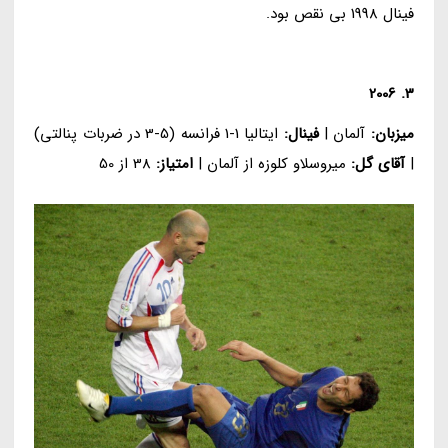
فینال 1998 بی نقص بود.
3. 2006
میزبان:
آلمان |
فینال:
ایتالیا 1-1 فرانسه (5-3 در ضربات پنالتی)
|
آقای گل:
میروسلاو کلوزه از آلمان |
امتیاز:
38 از 50