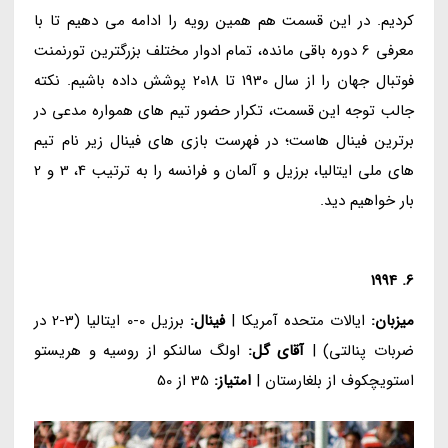
کردیم. در این قسمت هم همین رویه را ادامه می دهیم تا با
معرفی 6 دوره باقی مانده، تمام ادوار مختلف بزرگترین تورنمنت
فوتبال جهان را از سال 1930 تا 2018 پوشش داده باشیم. نکته
جالب توجه این قسمت، تکرار حضور تیم های همواره مدعی در
برترین فینال هاست؛ در فهرست بازی های فینال زیر نام تیم
های ملی ایتالیا، برزیل و آلمان و فرانسه را به ترتیب 4، 3 و 2
بار خواهیم دید.
6. 1994
میزبان:
ایالات متحده آمریکا |
فینال:
برزیل 0-0 ایتالیا (3-2 در
ضربات پنالتی) |
آقای گل:
اولگ سالنکو از روسیه و هریستو
استویچکوف از بلغارستان |
امتیاز:
35 از 50