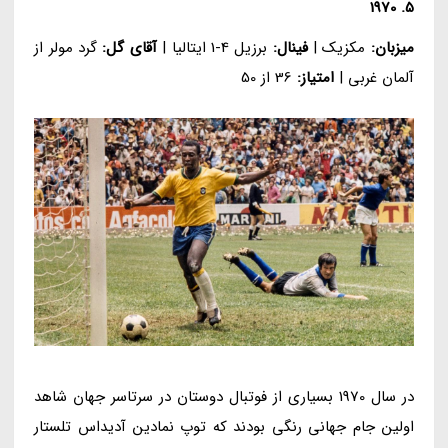
5. 1970
میزبان:
مکزیک |
فینال:
برزیل 4-1 ایتالیا |
آقای گل:
گرد مولر از
آلمان غربی |
امتیاز:
36 از 50
در سال 1970 بسیاری از فوتبال دوستان در سرتاسر جهان شاهد
اولین جام جهانی رنگی بودند که توپ نمادین آدیداس تلستار