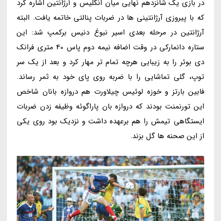
در بازی یک شانزدهم نهایی میان انگلیس و آرژانتین اشاره کرد
که با پیروزی آرژانتینی ها در ضربات پنالتی خاتمه یافت. البته
آرژانتین در مرحله بعدی اسیر نبوغ دنیس برکمپ شد: این
ستاره دانمارکی در وقت اضافه نیمه دوم پاس 40 متری فرانک
دی بوئر را به زیبایی هرچه تمام تر مهار کرد و بعد از یک سر
توپ، گلی تماشایی را با ضربه روی پای خود به ثمر رساند.
فابین بارتز و خوزه لوئیس چیلاورت هم دروازه بانان شاخص
این تورنمنت بودند که دروازه بان پاراگوئه وظیفه زدن ضربات
ایستگاهی تیمش را هم برعهده داشت و نزدیک بود روی یکی
از این صحنه ها گل بزند.