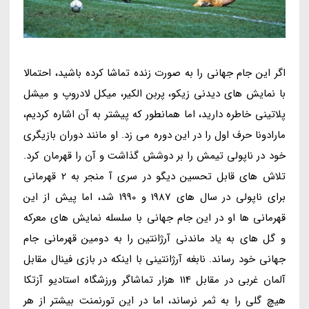
اگر این جام جهانی را به صورت زنده تماشا کرده باشید، احتمالا
با نمایش های دیدنی زیکو، پربن الکیر، میکل لادروپ و میشل
پلاتینی خاطره دارید، اما همانطور که پیشتر به آن اشاره کردیم،
مارادونا حرف اول را در این دوره می زد. او مانند دوران بازیگری
خود در ناپولی تیمش را بر دوشش گذاشت و آن را قهرمان کرد.
تلاش های قابل تحسین دیگو در سری آ منجر به 2 قهرمانی
برای ناپولی در سال های 1987 و 1990 شد، اما پیش از این
قهرمانی ها او در این جام جهانی با سلسله نمایش های معرکه
و گل های به یاد ماندنی آرژانتین را به دومین قهرمانی جام
جهانی خود رساند. نابغه آرژانتینی با اینکه در بازی فینال مقابل
آلمان غربی در مقابل 114 هزار تماشاگر ورزشگاه استادیو آزتکا
هیچ گلی را به ثمر نرساند، اما در این تورنمنت بیشتر از هر