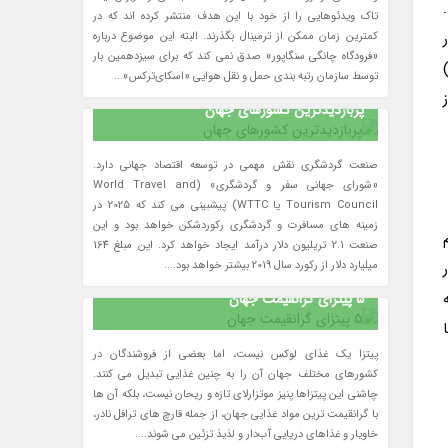
تاک ویدئوهایی را از خود با این هدف منتشر کرده اند که در
کمترین زمان ممکن از ترمینال بگذرند. البته این موضوع درباره
«فرودگاه چانگی سنگاپور» صدق نمی کند که برای سیزدهمین بار
 و اجتماعی توسعه یافت. اولین بازار بزرگ کاملا سرپوشیده «ساوتدیل سنتر» (Southdale Center)
توسط سازمان رتبه بندی حمل و نقل هوایی «اسکای‌ترکس»...
پربازدیدترین کشورهای جهان
صنعت گردشگری نقش مهمی در توسعه اقتصاد جهانی دارد.
«شورای جهانی سفر و گردشگری» (World Travel and
Tourism Council یا WTTC) پیشبینی می کند که 2025 در
زمینه های مسافرت و گردشگری رکوردشکن خواهد بود و این
صنعت 2.1 تریلیون دلار درآمد ایجاد خواهد کرد. این مبلغ 164
میلیارد دلار از رکورد سال 2019 بیشتر خواهد بود....
5 پیتزای گرانقیمت جهان
پیتزا یک غذای لوکس نیست، اما بعضی از فروشندگان در
کشورهای مختلف جهان آن را به چنین غذایی تبدیل می کنند.
چاشنی این پیتزاها پنیز موتزارلای تازه و ریحان نیست، بلکه آن ها
با گرانقیمت ترین مواد غذایی جهان، از جمله قارچ های ترافل نادر،
خاویار و غذاهای دریایی آب‌دار و لذیذ تزئین می شوند....