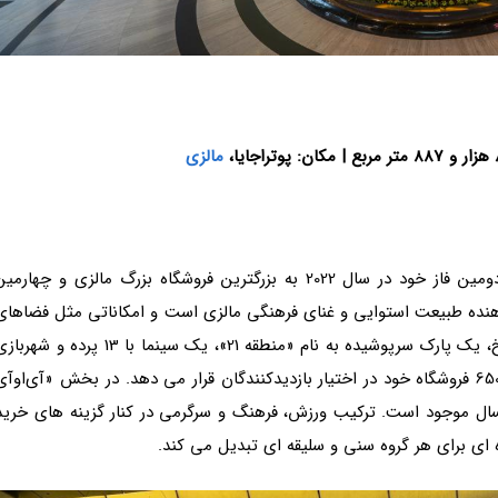
|
مکان: پوتراجایا،
مالزی
«آی‌او‌آی سیتی مال» (IOI City Mall) پس از افتتاح دومین فاز خود در سال 2022 به بزرگترین فروشگاه بزرگ مالزی و چهارمی
دهنده طبیعت استوایی و غنای فرهنگی مالزی است و امکاناتی مثل فضاهای
سبز با استفاده از عناصر آبی، یک میدان اسکیت روی یخ، یک پارک سرپوشیده به نام «منطقه 21»، یک سینما با 13 پرده و شه
مفرحی به نام «آی‌او‌آی سیتی فارم» را در کنار بیش از 650 فروشگاه خود در اختیار بازدیدکنندگان قرار می دهد. در بخش «آی‌او‌آ
و دو زمین فوتسال موجود است. ترکیب ورزش، فرهنگ و سرگرمی در کنار گزینه های خرید
ه ای برای هر گروه سنی و سلیقه ای تبدیل می کند.