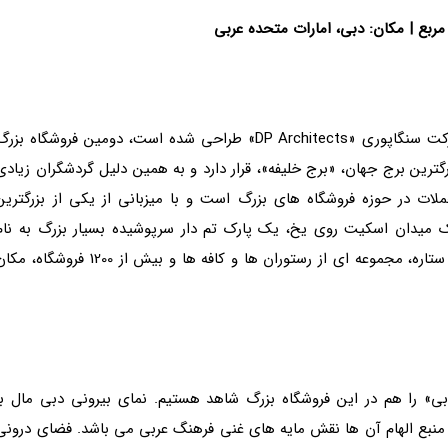
|
مکان: دبی، امارات متحده عربی
که توسط شرکت سنگاپوری «DP Architects» طراحی شده است، دومین فروشگاه بزر
گترین برج جهان، «برج خلیفه»، قرار دارد و به همین دلیل گردشگران زیادی
ات در حوزه فروشگاه های بزرگ است و با میزبانی از یکی از بزرگترین
ک میدان اسکیت روی یخ، یک پارک تم دار سرپوشیده بسیار بزرگ به نام
«سگا ریپابلیک» (SEGA Republic)، یک هتل لوکس 5 ستاره، مجموعه ای از رستوران ها و کافه ها و بیش از 1200 فروشگاه،
 دبی» را هم در این فروشگاه بزرگ شاهد هستیم. نمای بیرونی دبی مال با
منبع الهام آن ها نقش مایه های غنی فرهنگ عربی می باشد. فضای درونی