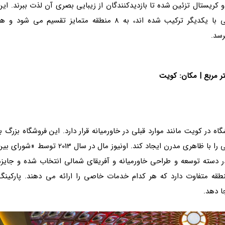
و کریستال تزئین شده تا بازدیدکنندگان از زیبایی بصری آن لذت ببرند. این
سازه که در آن طراحی مدرن، تجملات و تنوع فرهنگی با یکدیگر ترکیب شده اند، به 8 منطقه متمایز تقسیم می شود و 
رسد.
|
مکان: کویت
مال» (The Avenues Mall) با بیش از 1100 فروشگاه در کویت مانند موارد قبلی در خاورمیانه قرار دارد. این فروشگاه بزرگ ب
ترکیب معماری های مدرن و عربی توانسته تا جوی سنتی را با ظاهری مدرن ایجاد کند. اونیوز مال در سال 2013 توسط «شورای
بهترین مرکز خرید در دسته توسعه و طراحی خاورمیانه و آفریقای شمالی انتخاب شده و جایزه
 آن را کسب کرده بود. این فروشگاه بزرگ 12 منطقه متفاوت دارد که هر کدام خدمات خاصی را ارائه می دهند. پارکین