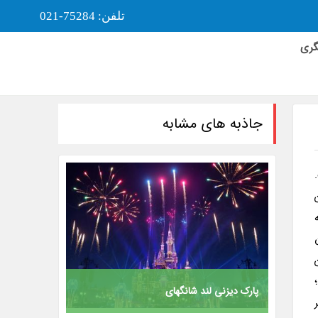
تلفن: 75284-021
گری
جاذبه های مشابه
Yuyuan) است.
پارک دیزنی لند شانگهای