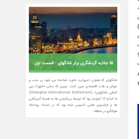
 یک
15 جاذبه گردشگری برتر شانگهای - قسمت اول
شانگهای که بعنوان «مروارید خاور» شناخته می شود، پر جنب و
جوش و هاب اقتصادی چین است. چیزی که زمانی «شهرک بین
المللی شانگهای» (Shanghai International Settlement)
به اندازه 16 کیلومتر بود که توسط بریتانیایی ها به همراه آمریکایی
ها و فرانسوی هایی تاسیس شده بود که در امتداد رودخانه
هوانگپو در منطقه...