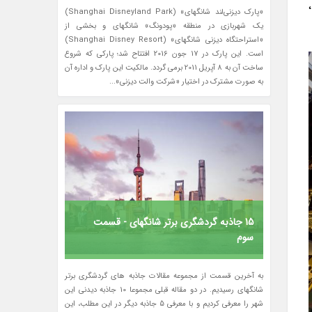
«پارک دیزنی‌لند شانگهای» (Shanghai Disneyland Park)
یک شهربازی در منطقه «پودونگ» شانگهای و بخشی از
«استراحتگاه دیزنی شانگهای» (Shanghai Disney Resort)
است. این پارک در 17 جون 2016 افتتاح شد؛ پارکی که شروع
ساخت آن به 8 آپریل 2011 برمی گردد. مالکیت این پارک و اداره آن
به صورت مشترک در اختیار «شرکت والت دیزنی»...
15 جاذبه گردشگری برتر شانگهای - قسمت
سوم
به آخرین قسمت از مجموعه مقالات جاذبه های گردشگری برتر
شانگهای رسیدیم. در دو مقاله قبلی مجموعا 10 جاذبه دیدنی این
شهر را معرفی کردیم و با معرفی 5 جاذبه دیگر در این مطلب، این