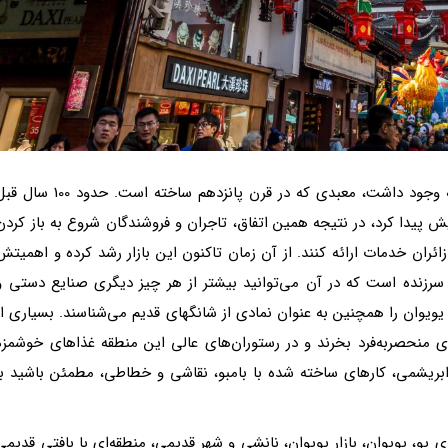
در ابتدا تنها یک معبد (معبد خدای شهر) در این منطقه وجود داشت، معبدی که در قرن پانزدهم ساخته است. حدود 100
ش پیدا کرد، در نتیجه همین اتفاق، تاجران و فروشندگان شروع به باز کردن
زائران خدمات ارائه کنند. از آن زمان تاکنون این بازار رشد کرده و اهمیتش
 سرزنده است که در آن می‌توانید بیشتر از هر چیز دیگری صنایع دستی و
 یویوان را همچنین به عنوان نمادی از شانگهای قدیم می‌شناسند. بسیاری از
های منحصربه‌فرد بخرند و در رستوران‌های عالی این منطقه غذاهای خوشمزه
 ابریشمی، کارهای ساخته شده با بامبو، نقاشی و خطاطی، مطمئن باشید با
ای یو، یویوان، بازار یویوان، نانشی و شهر قدیمی، منطقه‌ای با بافتی قدیمی