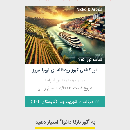
Nicko & Arosa
شناسه تور: 205
تور کشتی کروز رودخانه ای اروپا 8روز
پورتو پرتغال تا مرز اسپانیا
شروع قیمت:
+ مبلغ ریالی
€ 2,890
23 مرداد، 6 شهریور و... (تابستان ۱۴۰۴)
به "تور بارکا دائوا" امتیاز دهید