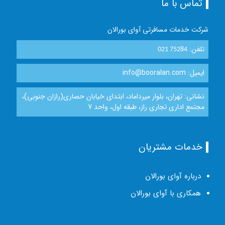
تماس با ما
شرکت خدمات مسافرتی آوای بورالان
تلفن:
021 75284
ایمیل: info@booralan.com
نشانی: تهران، بلوار میرداماد، ابتدای خیابان حصاری(رازان جنوبی)،
مجتمع اداری تجاری راز، طبقه اول، واحد 7
خدمات مشتریان
درباره آوای بورالان
همکاری با آوای بورالان