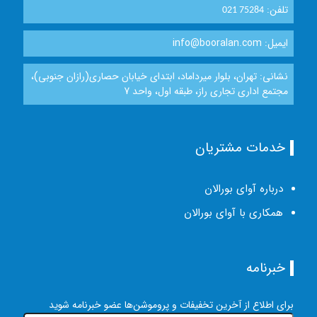
تلفن:
021 75284
ایمیل: info@booralan.com
نشانی: تهران، بلوار میرداماد، ابتدای خیابان حصاری(رازان جنوبی)،
مجتمع اداری تجاری راز، طبقه اول، واحد 7
خدمات مشتریان
درباره آوای بورالان
همکاری با آوای بورالان
خبرنامه
برای اطلاع از آخرین تخفیفات و پروموشن‌ها عضو خبرنامه شوید