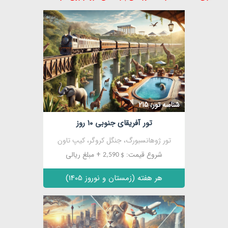
شناسه تور: 215
تور آفریقای جنوبی ۱۰ روز
تور ژوهانسبورگ، جنگل کروگر، کیپ تاون
شروع قیمت:
+ مبلغ ریالی
$ 2,590
هر هفته (زمستان و نوروز 1405)