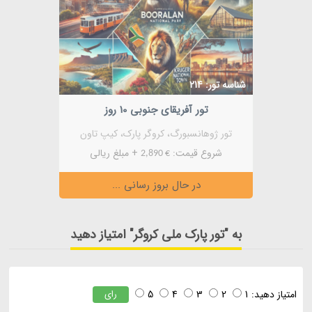
شناسه تور: 214
تور آفریقای جنوبی 10 روز
تور ژوهانسبورگ، کروگر پارک، کیپ تاون
شروع قیمت:
+ مبلغ ریالی
€ 2,890
در حال بروز رسانی ...
به "تور پارک ملی کروگر" امتیاز دهید
امتیاز دهید:
1
2
3
4
5
رای