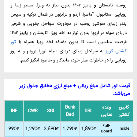
روسیه تابستان و پاییز 1402 بدون نیاز به ویزا. مسیر زیبا و
رویایی استانبول، آماسرا، اردو و ترابزون در شمال ترکیه و سپس
بندر زیبای سوشی روسیه در مجاورت سواحل جنوبی و شرقی
دریای سیاه در اروپا بدون نیاز به اخذ ویزا. تابستان و پاییز 1402
فرصت مناسبی است تا بدون دغدغه اخذ ویزا همراه با
تور
کشتی کروز
به سواحل زیبای دریای سیاه اروپا برویم و 8 روز
رویایی را در خاطرات سفر خود، ماندگار و خاطره انگیز کنیم.
قیمت تور شامل مبلغ ریالی + مبلغ ارزی مطابق جدول زیر
می‌باشد.
کابین
وعده
Bunk
INF
CWB
SGL
DBL
کشتی
غذایی
Bed
Full-
990€
1,290€
3,690€
1,790€
1,890€
Inside
Board