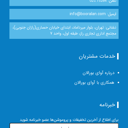
تلفن:
021 75284
ایمیل: info@booralan.com
نشانی: تهران، بلوار میرداماد، ابتدای خیابان حصاری(رازان جنوبی)،
مجتمع اداری تجاری راز، طبقه اول، واحد 7
خدمات مشتریان
درباره آوای بورالان
همکاری با آوای بورالان
خبرنامه
برای اطلاع از آخرین تخفیفات و پروموشن‌ها عضو خبرنامه شوید