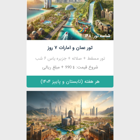
مشاهده
شناسه تور: 148
تور عمان و امارات 7 روز
تور مسقط + صلاله + جزیره یاس 6 شب
شروع قیمت:
+ مبلغ ریالی
$ 990
هر هفته (تابستان و پاییز 1404)
مشاهده