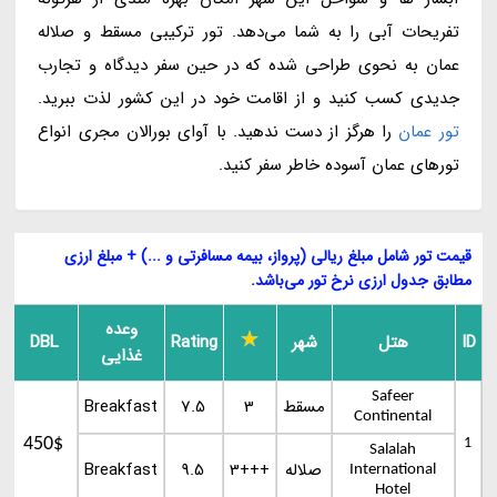
تفریحات آبی را به شما می‌دهد. تور ترکیبی مسقط و صلاله
عمان به نحوی طراحی شده که در حین سفر دیدگاه و تجارب
جدیدی کسب کنید و از اقامت خود در این کشور لذت ببرید.
تور عمان
را هرگز از دست ندهید. با آوای بورالان مجری انواع
تورهای عمان آسوده خاطر سفر کنید.
قیمت تور شامل مبلغ ریالی (پرواز، بیمه مسافرتی و ...) + مبلغ ارزی
مطابق جدول ارزی نرخ تور می‌باشد.
وعده
ID
هتل
شهر
Rating
DBL
غذایی
Safeer
مسقط
3
7.5
Breakfast
Continental
450$
1
Salalah
صلاله
3+++
9.5
Breakfast
International
Hotel