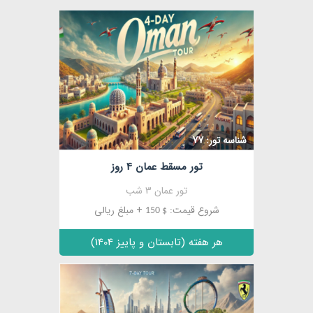
مشاهده
شناسه تور: 77
تور مسقط عمان 4 روز
تور عمان 3 شب
شروع قیمت:
+ مبلغ ریالی
$ 150
هر هفته (تابستان و پاییز 1404)