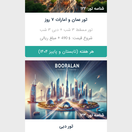
شناسه تور: 122
تور عمان و امارات 7 روز
تور مسقط 3 شب + دبی 3 شب
شروع قیمت:
+ مبلغ ریالی
$ 490
هر هفته (تابستان و پاییز 1404)
مشاهده
شناسه تور: 123
تور دبی