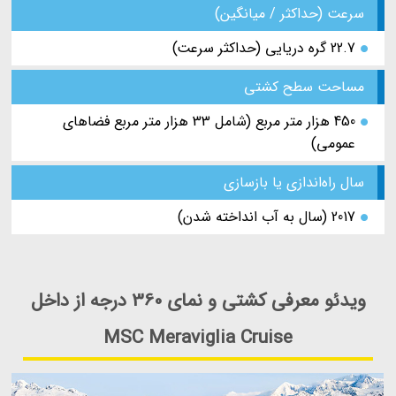
سرعت (حداکثر / میانگین)
22.7 گره دریایی (حداکثر سرعت)
مساحت سطح کشتی
450 هزار متر مربع (شامل 33 هزار متر مربع فضاهای
عمومی)
سال راه‌اندازی یا بازسازی
2017 (سال به آب انداخته شدن)
ویدئو معرفی کشتی و نمای 360 درجه از داخل
MSC Meraviglia Cruise