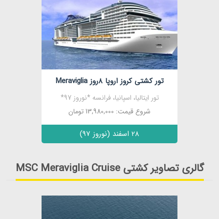
مشاهده
تور کشتی کروز اروپا 8روز Meraviglia
تور ایتالیا، اسپانیا، فرانسه *نوروز 97*
شروع قیمت: 13,980,000 تومان
28 اسفند (نوروز 97)
گالری تصاویر کشتی MSC Meraviglia Cruise