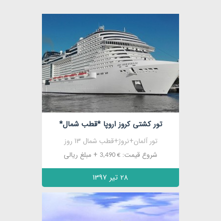
مشاهده
تور کشتی کروز اروپا *قطب شمال*
تور آلمان+نروژ+قطب شمال 13 روز
شروع قیمت:
+ مبلغ ریالی
€ 3,490
28 تیر 1397