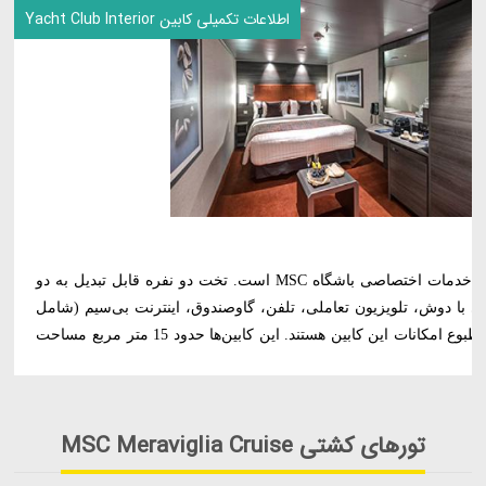
اطلاعات تکمیلی کابین Yacht Club Interior
کابین داخلی یات کلاب، کابین بدون پنجره با خدمات اختصاصی باشگاه MSC است. تخت دو نفره قابل تبدیل به دو
با دوش، تلویزیون تعاملی، تلفن، گاوصندوق، اینترنت بی‌سیم (شامل
هزینه)، مینی‌بار، دستگاه قهوه‌ساز و تهویه مطبوع امکانات این کابین هستند. این کابین‌ها حدود 15 متر مربع مساحت
تورهای کشتی MSC Meraviglia Cruise