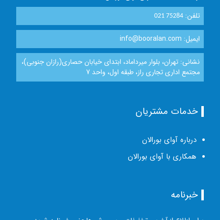
تلفن:
021 75284
ایمیل: info@booralan.com
نشانی: تهران، بلوار میرداماد، ابتدای خیابان حصاری(رازان جنوبی)،
مجتمع اداری تجاری راز، طبقه اول، واحد 7
خدمات مشتریان
درباره آوای بورالان
همکاری با آوای بورالان
خبرنامه