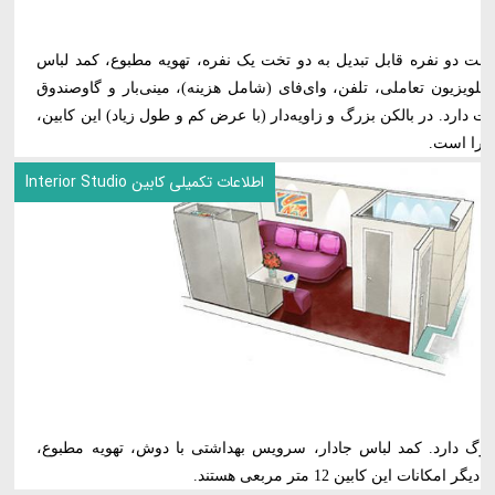
خت دو نفره قابل تبدیل به دو تخت یک نفره، تهویه مطبوع، کمد لباس
ویزیون تعاملی، تلفن، وای‌فای (شامل هزینه)، مینی‌بار و گاوصندوق
دود 39 متر مربع مساحت دارد. در بالکن بزرگ و زاویه‌دار (با عرض کم و طول زیاد) این کابین،
ورا است.
اطلاعات تکمیلی کابین Interior Studio
زرگ دارد. کمد لباس جادار، سرویس بهداشتی با دوش، تهویه مطبوع،
ات این کابین 12 متر مربعی هستند.