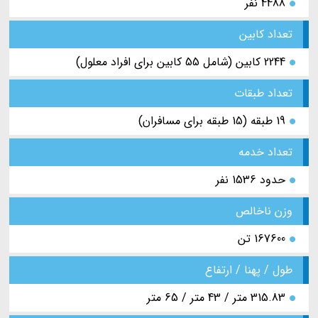
4488 نفر
تعداد کابین
2244 کابین (شامل 55 کابین برای افراد معلول)
تعداد طبقات
19 طبقه (15 طبقه برای مسافران)
تعداد خدمه
حدود 1536 نفر
وزن ناخالص
167600 تن
طول / پهنا / ارتفاع
315.83 متر / 43 متر / 65 متر