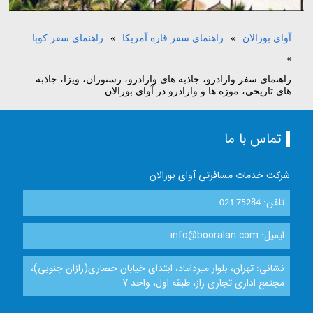
آوای بورالان
»
راهنمای سفر قاره آمریکا
»
راهنمای سفر کوبا
»
راهنمای سفر وارادرو، جاذبه های وارادرو، رستوران، ویزا، جاذبه
های تاریخی، موزه ها و وارادرو در آوای بورالان
تماس با ما
شرکت خدمات مسافرتی آوای بورالان
تلفن:
021 75284
ایمیل: info@booralan.com
نشانی: تهران، بلوار میرداماد، ابتدای خیابان حصاری(رازان جنوبی)،
مجتمع اداری تجاری راز، طبقه اول، واحد 7