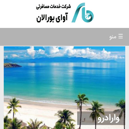
☰ منو
وارادرو