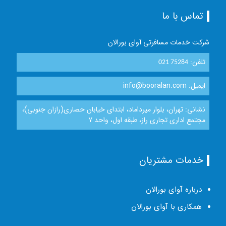
تماس با ما
شرکت خدمات مسافرتی آوای بورالان
تلفن:
021 75284
ایمیل: info@booralan.com
نشانی: تهران، بلوار میرداماد، ابتدای خیابان حصاری(رازان جنوبی)،
مجتمع اداری تجاری راز، طبقه اول، واحد 7
خدمات مشتریان
درباره آوای بورالان
همکاری با آوای بورالان