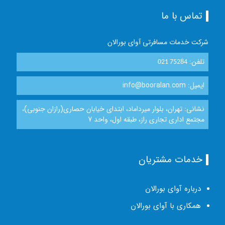
تماس با ما
شرکت خدمات مسافرتی آوای بورالان
تلفن:
021 75284
ایمیل: info@booralan.com
نشانی: تهران، بلوار میرداماد، ابتدای خیابان حصاری(رازان جنوبی)،
مجتمع اداری تجاری راز، طبقه اول، واحد 7
خدمات مشتریان
درباره آوای بورالان
همکاری با آوای بورالان