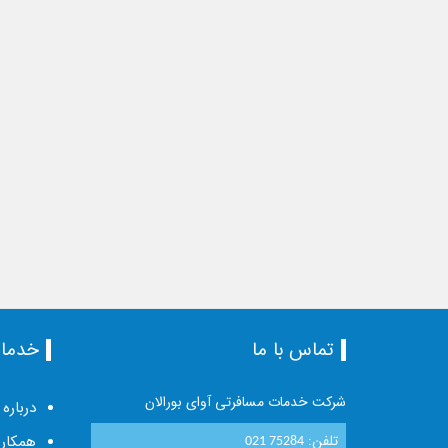
تماس با ما
خدما
شرکت خدمات مسافرتی آوای بورالان
درباره 
تلفن:
همکاری
021 75284