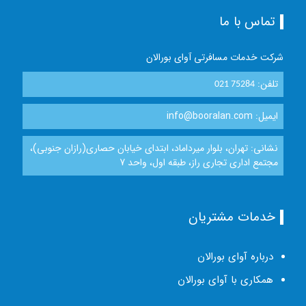
تماس با ما
شرکت خدمات مسافرتی آوای بورالان
تلفن:
021 75284
ایمیل: info@booralan.com
نشانی: تهران، بلوار میرداماد، ابتدای خیابان حصاری(رازان جنوبی)،
مجتمع اداری تجاری راز، طبقه اول، واحد 7
خدمات مشتریان
درباره آوای بورالان
همکاری با آوای بورالان