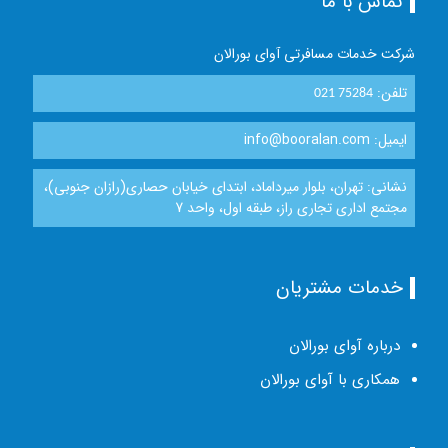
تماس با ما
شرکت خدمات مسافرتی آوای بورالان
تلفن:
021 75284
ایمیل: info@booralan.com
نشانی: تهران، بلوار میرداماد، ابتدای خیابان حصاری(رازان جنوبی)،
مجتمع اداری تجاری راز، طبقه اول، واحد 7
خدمات مشتریان
درباره آوای بورالان
همکاری با آوای بورالان