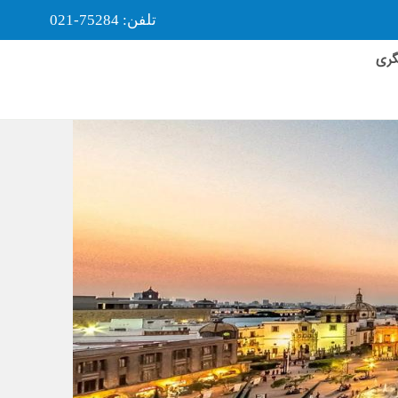
تلفن: 75284-021
گری