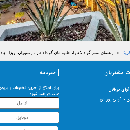
کزیک
»
راهنمای سفر گوادالاخارا، جاذبه های گوادالاخارا، رستوران، ویزا، جاذب
ت مشتریان
خبرنامه
برای اطلاع از آخرین تخفیفات و پرومو
آوای بورالان
عضو خبرنامه شوید
 با آوای بورالان