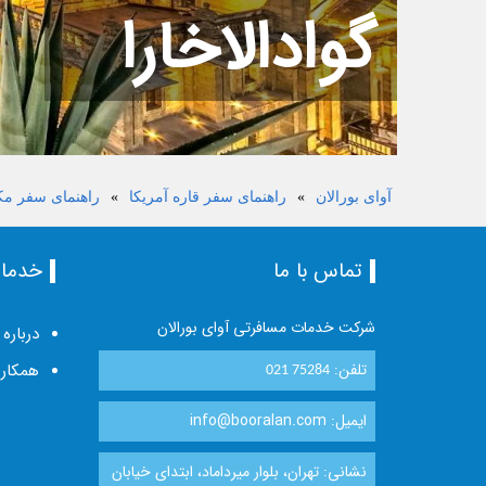
گوادالاخارا
آوای بورالان
»
راهنمای سفر قاره آمریکا
»
راهنمای سفر م
تماس با ما
خدما
شرکت خدمات مسافرتی آوای بورالان
درباره 
تلفن:
همکاری
021 75284
ایمیل: info@booralan.com
نشانی: تهران، بلوار میرداماد، ابتدای خیابان