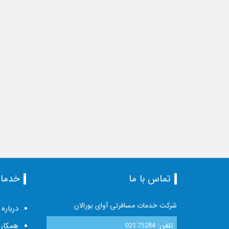
تماس با ما
خدما
شرکت خدمات مسافرتی آوای بورالان
درباره 
تلفن:
همکاری
021 75284