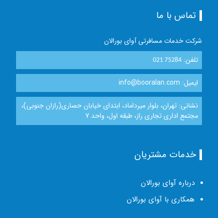
تماس با ما
شرکت خدمات مسافرتی آوای بورالان
تلفن:
021 75284
ایمیل: info@booralan.com
نشانی: تهران، بلوار میرداماد، ابتدای خیابان حصاری(رازان جنوبی)،
مجتمع اداری تجاری راز، طبقه اول، واحد 7
خدمات مشتریان
درباره آوای بورالان
همکاری با آوای بورالان