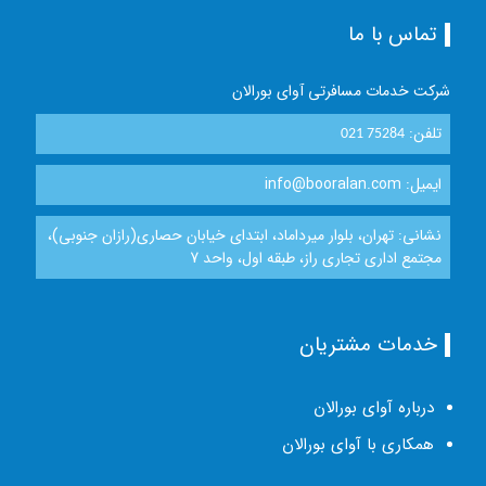
تماس با ما
شرکت خدمات مسافرتی آوای بورالان
تلفن:
021 75284
ایمیل: info@booralan.com
نشانی: تهران، بلوار میرداماد، ابتدای خیابان حصاری(رازان جنوبی)،
مجتمع اداری تجاری راز، طبقه اول، واحد 7
خدمات مشتریان
درباره آوای بورالان
همکاری با آوای بورالان