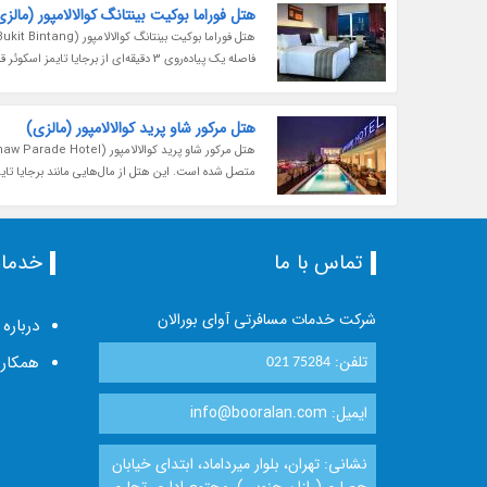
هتل فوراما بوکیت بینتانگ کوالالامپور (مالزی
فاصله یک پیاده‌روی 3 دقیقه‌ای از برجایا تایمز اسکوئر قرار گرفته است. هتل فوراما بوکیت بینتانگ کوالالامپور به مسافران...
هتل مرکور شاو پرید کوالالامپور (مالزی)
متصل شده است. این هتل از مال‌هایی مانند برجایا تایمز اسکوئر، لات 10، پاویلیون و همچنین ایستگاه مونوریل
تماس با ما
خدما
شرکت خدمات مسافرتی آوای بورالان
درباره 
تلفن:
همکاری
021 75284
ایمیل: info@booralan.com
نشانی: تهران، بلوار میرداماد، ابتدای خیابان