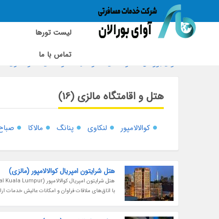
لیست تورها
تماس با ما
آوای بورالان
»
راهنمای سفر آسیا
»
راهنمای سفر مالزی
»
هتل و اقامتگاه مالزی (16)
کوالالامپور
لنکاوی
پنانگ
مالاکا
صباح
هتل شرایتون امپریال کوالالامپور (مالزی)
با اتاق‌های ملاقات فراوان و امکانات عالیش خدمات ارا