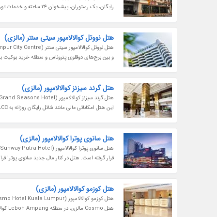
رایگان، یک رستوران، پیشخوان 24 ساعته و خدمات تورهای گردشگری را به مسافران تور کوالالامپور ارائه می‌دهد. هتل سندپایپر کوالالامپور...
هتل نووتل کوالالامپور سیتی سنتر (مالزی)
و بین برج‌های دوقلوی پتروناس و منطقه خرید بوکیت بین
هتل گرند سیزنز کوالالامپور (مالزی)
این هتل امکاناتی عالی مانند شاتل رایگان روزانه به KLCC و منطقه بینتانگ، یک استخر روباز و 5 گزینه برای غذا خوردن را به مهمانانش...
هتل سانوی پوترا کوالالامپور (مالزی)
قرار گرفته است. هتل در کنار مال جدید سانوی پوترا قرار 
هتل کوزمو کوالالامپور (مالزی)
هتل Cosmo مالزی، در منطقه Leboh Ampang کوالالامپور قرار گرفته و 347 اتاق و سوئیت جادار و به زیبایی مبله شده دارد. این هتل هم برای مسافران...