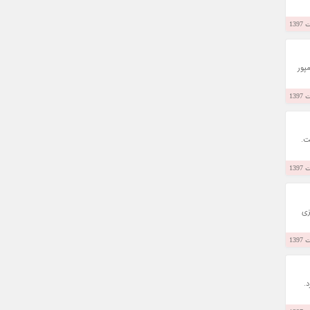
الامپور
است.
د مالزی
د.