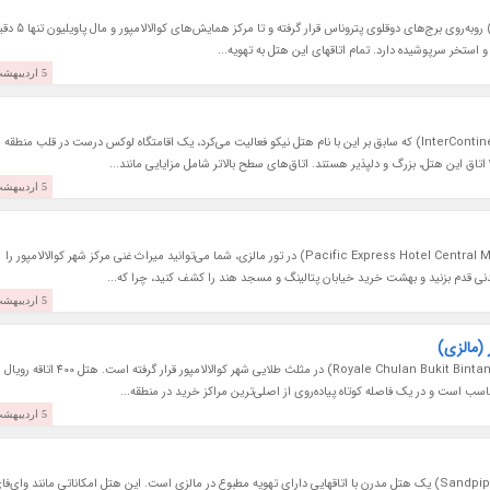
هتل مایا کوالالامپور (Hotel Maya Kuala Lumpur) روبه‌روی برج‌های دوقلوی پتروناس قرار گر
 و استخر سرپوشیده دارد. تمام اتاقهای این هتل به تهویه...
5 اردیبهشت 1397
هتل اینترکنتیننتال کوالالامپور (InterContinental Kuala Lumpur) که سابق بر این با نام هتل نیکو فعالیت می‌کرد، یک اقامتگاه لوکس درست در قلب منطقه
5 اردیبهشت 1397
با اقامت در هتل پسیفیک اکسپرس کوالالامپور (Pacific Express Hotel Central Market) در تور مالزی، شما می‌توانید میراث غنی مرکز شهر کوالالامپور را
دنی قدم بزنید و بهشت خرید خیابان پتالینگ و مسجد هند را کشف کنید، چرا که...
5 اردیبهشت 1397
 (مالزی)
هتل رویال چولان بوکیت بینتانگ کوالالامپور (Royale Chulan Bukit Bintang Hotel) در مثلث طلایی شهر کوالالامپور قرار گرفته است. هتل 400 اتاقه رویال
سب است و در یک فاصله کوتاه پیاده‌روی از اصلی‌ترین مراکز خرید در منطقه...
5 اردیبهشت 1397
هتل سندپایپر کوالالامپور (Sandpiper Hotel Kuala Lumpur) یک هتل مدرن با اتاقهایی دارای تهویه مطبوع در مالزی است. این هتل امکاناتی مانند وای‌ف