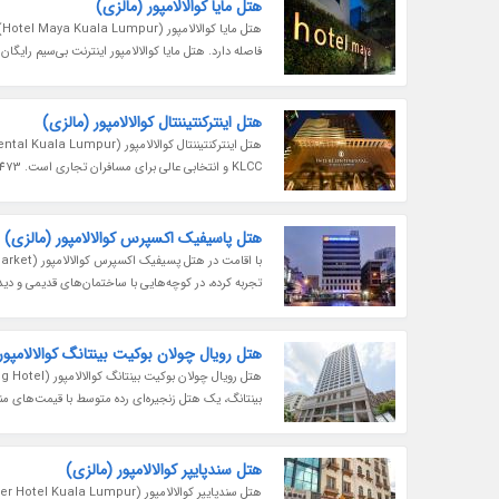
هتل مایا کوالالامپور (مالزی)
فاصله دارد. هتل مایا کوالالامپور اینترنت بی‌سیم رایگان
هتل اینترکنتیننتال کوالالامپور (مالزی)
KLCC و انتخابی عالی برای مسافران تجاری است. 473 اتاق این هتل، بزرگ و دلپذیر هستند. اتاق‌های سطح بالاتر شامل مزایایی مانند...
هتل پاسیفیک اکسپرس کوالالامپور (مالزی)
تجربه کرده، در کوچه‌هایی با ساختمان‌های قدیمی و دی
هتل رویال چولان بوکیت بینتانگ کوالالامپور
بینتانگ، یک هتل زنجیره‌ای رده متوسط با قیمت‌های منا
هتل سندپایپر کوالالامپور (مالزی)