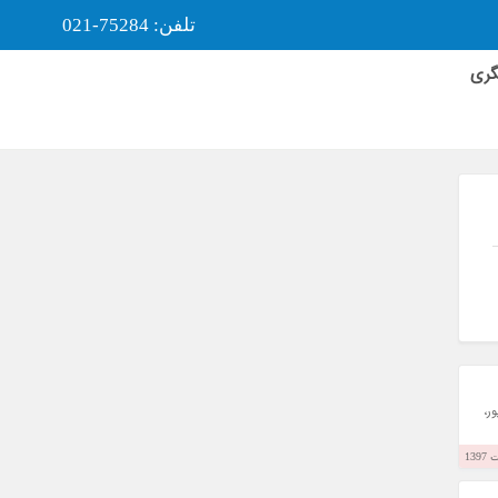
تلفن: 75284-021
گری
لامپور،