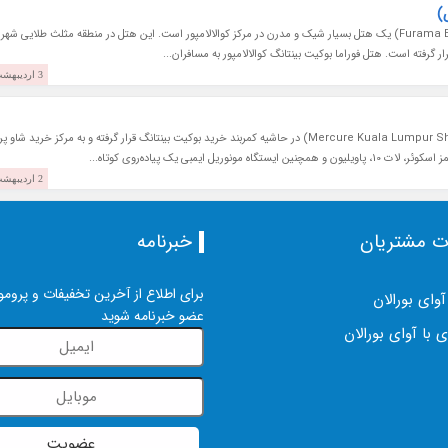
)
هتل فوراما بوکیت بینتانگ کوالالامپور (Furama Bukit Bintang) یک هتل بسیار شیک و مدرن در مرکز کوالالامپور است. این هتل در منطقه مثلث طلایی شهر
3 اردیبهشت 1397
هتل مرکور شاو پرید کوالالامپور (Mercure Kuala Lumpur Shaw Parade Hotel) در حاشیه کمربند خرید بوکیت بینتانگ قرار گرفته و به مرکز خرید شاو
 ایمبی یک پیاده‌روی کوتاه...
2 اردیبهشت 1397
ت مشتریان
خبرنامه
برای اطلاع از آخرین تخفیفات و پرومو
آوای بورالان
عضو خبرنامه شوید
 با آوای بورالان
عضویت