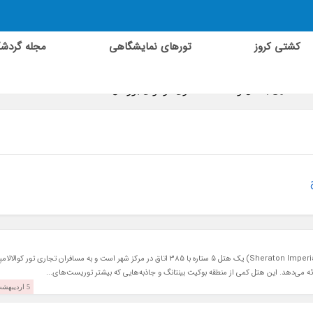
کشتی کروز
تورهای نمایشگاهی
مجله گردش
آشنایی با هتل و اقامتگاه مالزی در آوای بورالان
هتل شرایتون امپریال کوالالامپور (Sheraton Imperial Kuala Lumpur) یک هتل 5 ستاره با 385 اتاق در مرکز شهر است و به مسافران تجاری تور کوالا
ئه می‌دهد. این هتل کمی از منطقه بوکیت بینتانگ و جاذبه‌هایی که بیشتر توریست‌های...
5 اردیبهشت 1397