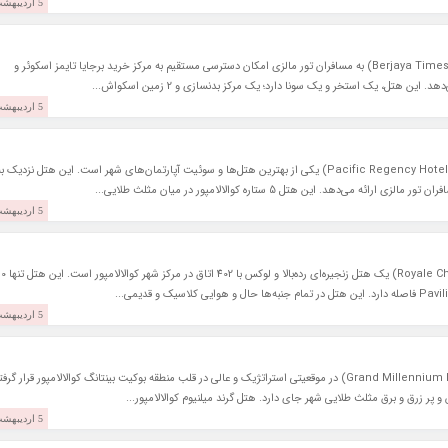
5 اردیبهشت 1397
هتل برجایا تایمز اسکوئر کوالالامپور (Berjaya Times Square Hotel) به مسافران تور مالزی امکان دسترسی مستقیم به مرکز خرید برجایا تایمز اسکوئر و
 هتل، یک استخر و یک سونا دارد؛ یک مرکز بدنسازی و 2 زمین اسکواش...
5 اردیبهشت 1397
پاسیفیک ریجنسی هتل سوئیتس کوالالامپور (Pacific Regency Hotel Suites) یکی از بهترین هتل‌ها و سوئیت آپارتمان‌های شهر است. این هتل نزدیک ب
5 اردیبهشت 1397
هتل رویال چولان کوالالامپور (Royale Chulan Kuala Lumpur) یک هتل زنجیره‌ای رده‌بالا و لوکس با 402 ا
5 اردیبهشت 1397
هتل گرند میلنیوم کوالالامپور (Grand Millennium Hotel Kuala Lumpur) در موقعیتی استراتژیک و عالی در قلب منطقه بوکیت بینتانگ کوالالامپور قرار گرف
5 اردیبهشت 1397