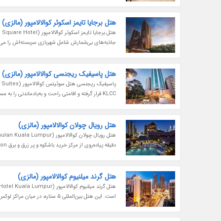
هتل برجایا تایمز اسکوئر کوالالامپور (مالزی)
جاذبه‌های بی‌شمارش شامل شهربازی سربسته‌اش را می‌دهد. این
هتل پاسیفیک ریجنسی کوالالامپور (مالزی)
KLCC قرار گرفته و اقامتی راحت و به‌یادماندنی را به مسافران تور مالزی ارائه می‌دهد. این هتل 5 ستاره کوالالامپور در میان مثلث طلایی...
هتل رویال چولان کوالالامپور (مالزی)
دقیقه پیاده‌روی از مرکز خرید باشکوه و پر زرق و برق Pavilion فاصله دارد. این هتل در تمام جنبه‌ها حال و هوایی کلاسیک و قدیمی...
هتل گرند میلنیوم کوالالامپور (مالزی)
است. این هتل بین‌المللی 5 ستاره، در میان مراکز لوکس و پر زرق و برق مثلث طلایی شهر جای دارد. هتل گرند میلنیوم کوالالامپور...