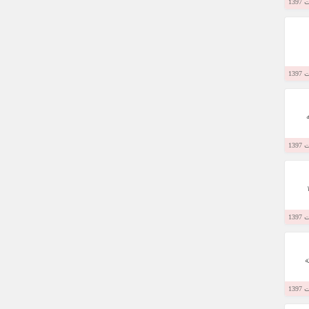
ه
تاق در مرکز شهر کوالالامپور است. این هتل تنها 10
ته