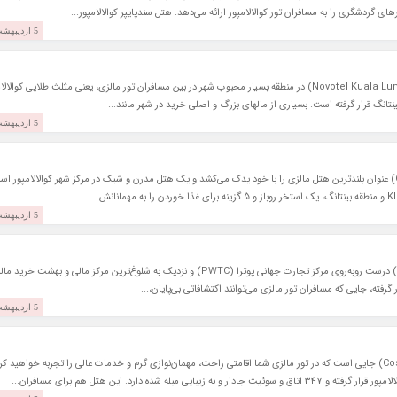
5 اردیبهشت 1397
هتل نووتل کوالالامپور سیتی سنتر (Novotel Kuala Lumpur City Centre) در منطقه بسیار محبوب شهر در بین مسافران تور مالزی، یعنی مثلث طلایی کوال
تانگ قرار گرفته است. بسیاری از مالهای بزرگ و اصلی خرید در شهر مانند...
5 اردیبهشت 1397
هتل گرند سیزنز کوالالامپور (Grand Seasons Hotel) عنوان بلندترین هتل مالزی را با خود یدک می‌کشد و یک هتل مدرن و شیک در مرکز شهر کوالالامپور 
5 اردیبهشت 1397
هتل سانوی پوترا کوالالامپور (Sunway Putra Hotel) درست روبه‌روی مرکز تجارت جهانی پوترا (PWTC) و نزدیک به شلوغ‌ترین مرکز مالی و بهشت خری
گرفته، جایی که مسافران تور مالزی می‌توانند اکتشافاتی بی‌پایان،...
5 اردیبهشت 1397
هتل کوزمو کوالالامپور (Cosmo Hotel Kuala Lumpur) جایی است که در تور مالزی شما اقامتی راحت، مهمان‌نوازی گرم و خدمات عالی را تجربه خواهید کر