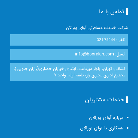
تماس با ما
شرکت خدمات مسافرتی آوای بورالان
تلفن:
021 75284
ایمیل: info@booralan.com
نشانی: تهران، بلوار میرداماد، ابتدای خیابان حصاری(رازان جنوبی)،
مجتمع اداری تجاری راز، طبقه اول، واحد 7
خدمات مشتریان
درباره آوای بورالان
همکاری با آوای بورالان