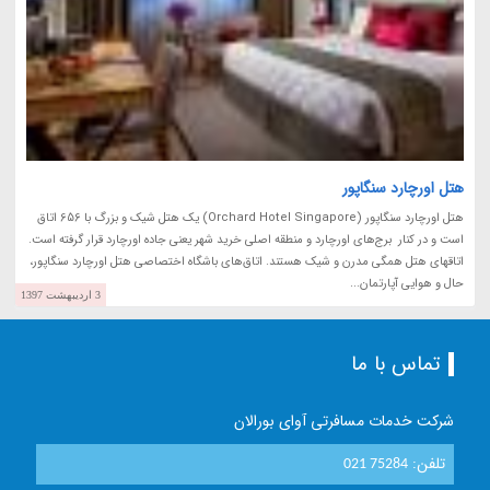
هتل اورچارد سنگاپور
هتل اورچارد سنگاپور (Orchard Hotel Singapore) یک هتل شیک و بزرگ با 656 اتاق
است و در کنار برج‌های اورچارد و منطقه اصلی خرید شهر یعنی جاده اورچارد قرار گرفته است.
اتاقهای هتل همگی مدرن و شیک هستند. اتاق‌های باشگاه اختصاصی هتل اورچارد سنگاپور،
حال و هوایی آپارتمان...
3 اردیبهشت 1397
تماس با ما
شرکت خدمات مسافرتی آوای بورالان
تلفن:
021 75284