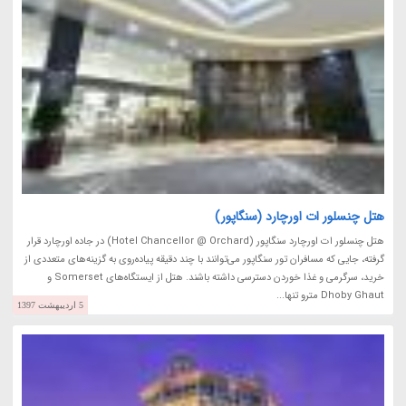
هتل چنسلور ات اورچارد (سنگاپور)
هتل چنسلور ات اورچارد سنگاپور (Hotel Chancellor @ Orchard) در جاده اورچارد قرار
گرفته، جایی که مسافران تور سنگاپور می‌توانند با چند دقیقه پیاده‌روی به گزینه‌های متعددی از
خرید، سرگرمی و غذا خوردن دسترسی داشته باشند. هتل از ایستگاه‌های Somerset و
Dhoby Ghaut مترو تنها...
5 اردیبهشت 1397