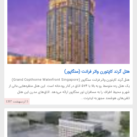
هتل گرند کاپتورن واتر فرانت (سنگاپور)
هتل گرند کاپتورن واتر فرانت سنگاپور (Grand Copthorne Waterfront Singapore)
یک هتل رده متوسط رو به بالا با 574 اتاق در کنار رودخانه است. این هتل منظره‌هایی عالی از
شهر و محیط اطراف را به مسافران تور سنگاپور ارائه می‌دهد. اتاق‌های مدرن این هتل
تلفن‌های هوشمند مجهز به اینترنت...
5 اردیبهشت 1397