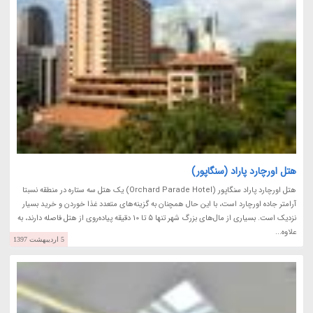
هتل اورچارد پاراد (سنگاپور)
هتل اورچارد پاراد سنگاپور (Orchard Parade Hotel) یک هتل سه ستاره در منطقه نسبتا
آرامتر جاده اورچارد است، با این حال همچنان به گزینه‌های متعدد غذا خوردن و خرید بسیار
نزدیک است. بسیاری از مال‌های بزرگ شهر تنها 5 تا 10 دقیقه پیاده‌روی از هتل فاصله دارند، به
علاوه...
5 اردیبهشت 1397