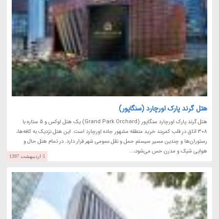
هتل گرند پارک اورچارد (سنگاپور)
هتل گرند پارک اورچارد سنگاپور (Grand Park Orchard) یک هتل لوکس و 5 ستاره با
308 اتاق در قلب کمربند خرید منطقه مشهور جاده اورچارد است. این هتل نزدیک به کافه‌ها،
رستوران‌ها و چندین مسیر سیستم حمل و نقل عمومی شهر قرار دارد. در تمام هتل حال و
هوایی شیک و مدرن حس می‌شود،...
5 اردیبهشت 1397