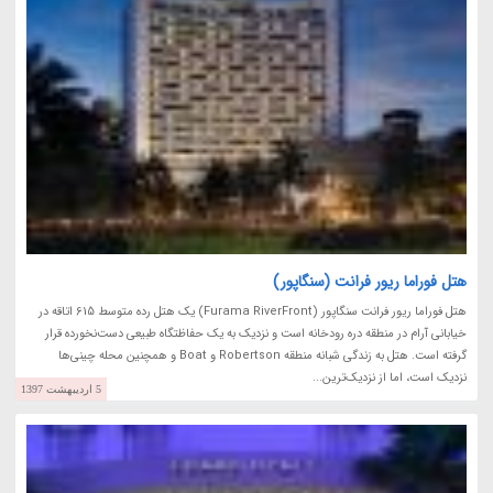
هتل فوراما ریور فرانت (سنگاپور)
هتل فوراما ریور فرانت سنگاپور (Furama RiverFront) یک هتل رده متوسط 615 اتاقه در
خیابانی آرام در منطقه دره رودخانه است و نزدیک به یک حفاظتگاه طبیعی دست‌نخورده قرار
گرفته است. هتل به زندگی شبانه منطقه Robertson و Boat و همچنین محله چینی‌ها
نزدیک است، اما از نزدیک‌ترین...
5 اردیبهشت 1397