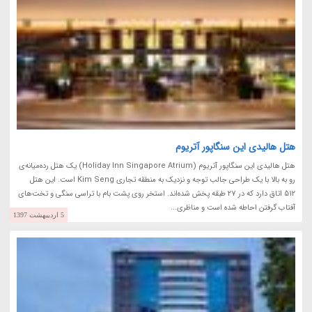
هتل هالیدی این سنگاپور آتریوم
هتل هالیدی این سنگاپور آتریوم (Holiday Inn Singapore Atrium) یک هتل رده‌میانه‌ی
رو به بالا با یک طراحی جالب توجه و نزدیک به منطقه تجاری Kim Seng است. این هتل
512 اتاق دارد که در 27 طبقه پخش شده‌اند. استخر روی پشت بام با تراسی سنگی و تخت‌های
آفتاب گرفتن احاطه شده است و مناظری...
5 اردیبهشت 1397