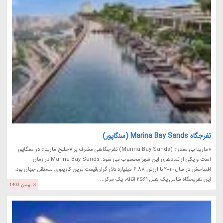
تفرجگاه Marina Bay Sands (سنگاپور)
«مارینا بی سندز» (Marina Bay Sands) تفرجگاهی مشرف بر «خلیج مارینا» در سنگاپور
است و یکی از نمادهای این شهر محسوب می شود. Marina Bay Sands در زمان
افتتاحش در سال 2010 با ارزش 6.88 میلیارد دلار گران‌قیمت ترین کازینوی مستقل جهان بود.
این تفریحگاه شامل یک هتل 2561 اتاقه، یک مرکز...
3 بهمن 1403