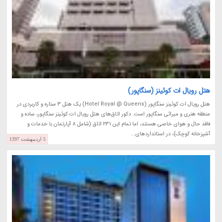
هتل رویال ات کوئینز (سنگاپور)
هتل رویال ات کوئینز سنگاپور (Hotel Royal @ Queens) یک هتل 3 ستاره و کاربردی در
منطقه هنری و میراثی سنگاپور است. دکور اتاق‌های هتل رویال ات کوئینز سنگاپور، ساده و
فاقد حال و هوای خاصی هستند، اما تمام این 231 اتاق (شامل 8 آپارتمان با خدمات و
آشپزخانه کوچک)، در استانداردهای...
5 اردیبهشت 1397