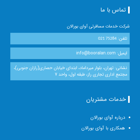
تماس با ما
شرکت خدمات مسافرتی آوای بورالان
تلفن:
021 75284
ایمیل: info@booralan.com
نشانی: تهران، بلوار میرداماد، ابتدای خیابان حصاری(رازان جنوبی)،
مجتمع اداری تجاری راز، طبقه اول، واحد 7
خدمات مشتریان
درباره آوای بورالان
همکاری با آوای بورالان