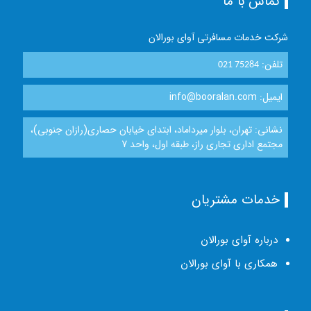
تماس با ما
شرکت خدمات مسافرتی آوای بورالان
تلفن:
021 75284
ایمیل: info@booralan.com
نشانی: تهران، بلوار میرداماد، ابتدای خیابان حصاری(رازان جنوبی)،
مجتمع اداری تجاری راز، طبقه اول، واحد 7
خدمات مشتریان
درباره آوای بورالان
همکاری با آوای بورالان