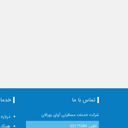
تماس با ما
خدما
شرکت خدمات مسافرتی آوای بورالان
درباره 
تلفن:
همکاری
021 75284