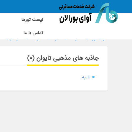
لیست تورها
تماس با ما
آوای بورالان
»
راهنمای سفر آسیا
»
راهنمای سفر تایوان
»
جاذبه های مذهبی تایوان (0)
تایپه