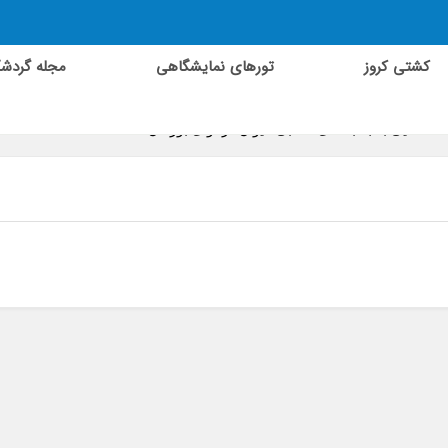
کشتی کروز
تورهای نمایشگاهی
مجله گردش
آشنایی با جاذبه های مذهبی تایوان در آوای بورالان