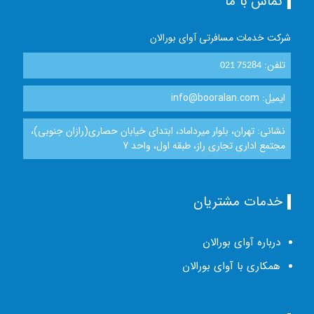
تماس با ما
شرکت خدمات مسافرتی آوای بورالان
تلفن:
021 75284
ایمیل: info@booralan.com
نشانی: تهران، بلوار میرداماد، ابتدای خیابان حصاری(رازان جنوبی)،
مجتمع اداری تجاری راز، طبقه اول، واحد 7
خدمات مشتریان
درباره آوای بورالان
همکاری با آوای بورالان